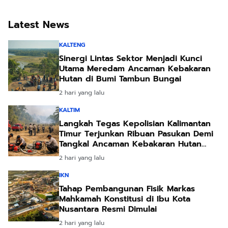
Rakyat
Latest News
KALTENG
Sinergi Lintas Sektor Menjadi Kunci
Utama Meredam Ancaman Kebakaran
Hutan di Bumi Tambun Bungai
2 hari yang lalu
KALTIM
Langkah Tegas Kepolisian Kalimantan
Timur Terjunkan Ribuan Pasukan Demi
Tangkal Ancaman Kebakaran Hutan
Akibat Kemarau Ekstrem
2 hari yang lalu
IKN
Tahap Pembangunan Fisik Markas
Mahkamah Konstitusi di Ibu Kota
Nusantara Resmi Dimulai
2 hari yang lalu