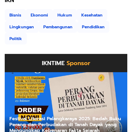
IKN
Bisnis
Ekonomi
Hukum
Kesehatan
Lingkungan
Pembangunan
Pendidikan
Politik
IKNTIME
Sponsor
Festival Literasi Palangkaraya 2025: Bedah Buku
Perang dan Perbudakan di Tanah Dayak yang
Mengungkap Kebenaran Fakta Sejarah