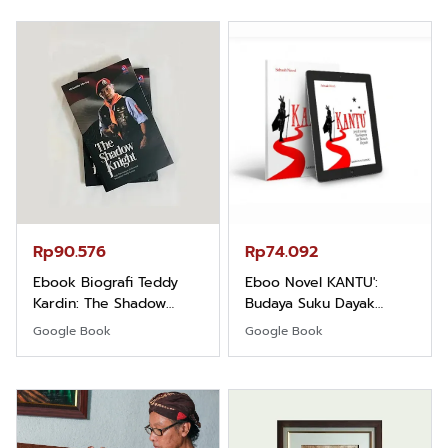
Rp90.576
Rp74.092
Ebook Biografi Teddy
Eboo Novel KANTU':
Kardin: The Shadow
Budaya Suku Dayak
Khight |
Borneo
Google Book
Google Book