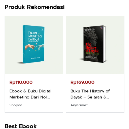
Produk Rekomendasi
Rp110.000
Rp169.000
Ebook & Buku Digital
Buku The History of
Marketing Dari Nol:
Dayak – Sejarah &
Fondasi & Mindset untuk
Identitas Borneo Asli
Shopee
Anyarmart
Pemula
Best Ebook