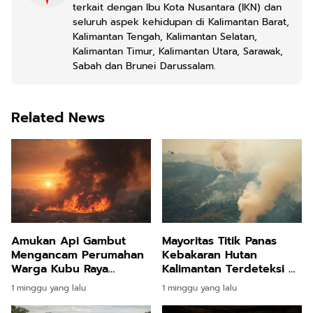
terkait dengan Ibu Kota Nusantara (IKN) dan
seluruh aspek kehidupan di Kalimantan Barat,
Kalimantan Tengah, Kalimantan Selatan,
Kalimantan Timur, Kalimantan Utara, Sarawak,
Sabah dan Brunei Darussalam.
Related News
Amukan Api Gambut
Mayoritas Titik Panas
Mengancam Perumahan
Kebakaran Hutan
Warga Kubu Raya
Kalimantan Terdeteksi di
Berujung Evakuasi
Dalam Wilayah Konsesi
1 minggu yang lalu
1 minggu yang lalu
Darurat
Perusahaan