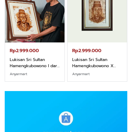
Rp2.999.000
Rp2.999.000
Lukisan Sri Sultan
Lukisan Sri Sultan
Hamengkubowono I dari
Hamengkubowono X
Kopi Karya Rudi Winarso
dari Kopi Karya Rudi
Anyarmart
Anyarmart
Winarso