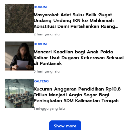
HUKUM
Masyarakat Adat Suku Balik Gugat
Undang Undang IKN ke Mahkamah
Konstitusi Demi Pertahankan Ruang
Hidup Leluhur
2 hari yang lalu
HUKUM
Mencari Keadilan bagi Anak Polda
Kalbar Usut Dugaan Kekerasan Seksual
di Pontianak
5 hari yang lalu
KALTENG
Kucuran Anggaran Pendidikan Rp10,8
Triliun Menjadi Angin Segar Bagi
Peningkatan SDM Kalimantan Tengah
1 minggu yang lalu
Show more