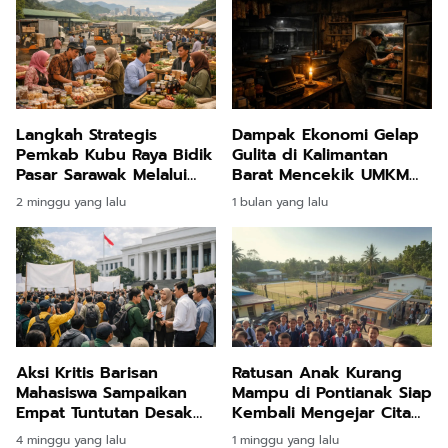
Langkah Strategis
Dampak Ekonomi Gelap
Pemkab Kubu Raya Bidik
Gulita di Kalimantan
Pasar Sarawak Melalui
Barat Mencekik UMKM
Sektor Perdagangan
dan Tuntutan Ganti Rugi
2 minggu yang lalu
1 bulan yang lalu
dan Industri Halal
Pelayanan Kelistrikan
Aksi Kritis Barisan
Ratusan Anak Kurang
Mahasiswa Sampaikan
Mampu di Pontianak Siap
Empat Tuntutan Desak
Kembali Mengejar Cita
Evaluasi Kinerja Menteri
Lewat Program Sekolah
4 minggu yang lalu
1 minggu yang lalu