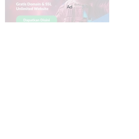
Ad
Link Bermanfaat
Borneo Traevel
See Coffees
Indotribune
Sawit Asia
Mering