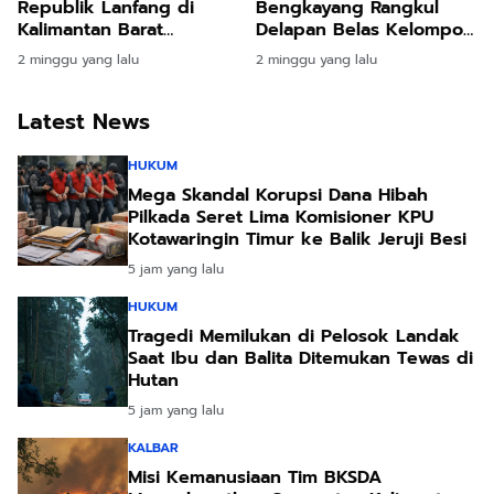
Republik Lanfang di
Bengkayang Rangkul
Kalimantan Barat
Delapan Belas Kelompok
Sebagai Demokrasi
Etnis Demi Perkokoh
2 minggu yang lalu
2 minggu yang lalu
Pertama di Nusantara
Harmoni dan Stabilitas
Daerah
Latest News
HUKUM
Mega Skandal Korupsi Dana Hibah
Pilkada Seret Lima Komisioner KPU
Kotawaringin Timur ke Balik Jeruji Besi
5 jam yang lalu
HUKUM
Tragedi Memilukan di Pelosok Landak
Saat Ibu dan Balita Ditemukan Tewas di
Hutan
5 jam yang lalu
KALBAR
Misi Kemanusiaan Tim BKSDA