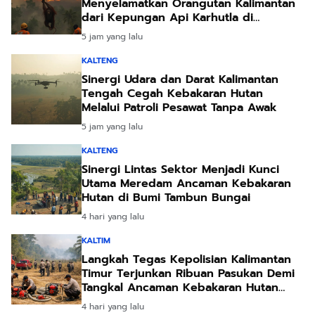
Menyelamatkan Orangutan Kalimantan
dari Kepungan Api Karhutla di
Ketapang
5 jam yang lalu
KALTENG
Sinergi Udara dan Darat Kalimantan
Tengah Cegah Kebakaran Hutan
Melalui Patroli Pesawat Tanpa Awak
5 jam yang lalu
KALTENG
Sinergi Lintas Sektor Menjadi Kunci
Utama Meredam Ancaman Kebakaran
Hutan di Bumi Tambun Bungai
4 hari yang lalu
KALTIM
Langkah Tegas Kepolisian Kalimantan
Timur Terjunkan Ribuan Pasukan Demi
Tangkal Ancaman Kebakaran Hutan
Akibat Kemarau Ekstrem
4 hari yang lalu