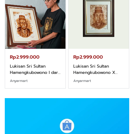
Rp2.999.000
Rp2.999.000
Lukisan Sri Sultan
Lukisan Sri Sultan
Hamengkubowono I dari
Hamengkubowono X
Kopi Karya Rudi Winarso
dari Kopi Karya Rudi
Anyarmart
Anyarmart
Winarso