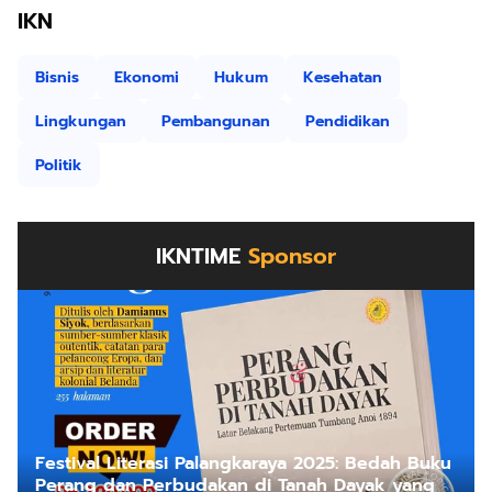
IKN
Bisnis
Ekonomi
Hukum
Kesehatan
Lingkungan
Pembangunan
Pendidikan
Politik
IKNTIME
Sponsor
Festival Literasi Palangkaraya 2025: Bedah Buku
Perang dan Perbudakan di Tanah Dayak yang