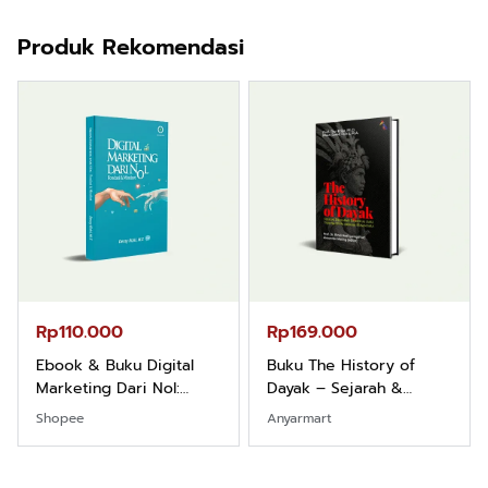
Produk Rekomendasi
Rp110.000
Rp169.000
Ebook & Buku Digital
Buku The History of
Marketing Dari Nol:
Dayak – Sejarah &
Fondasi & Mindset untuk
Identitas Borneo Asli
Shopee
Anyarmart
Pemula