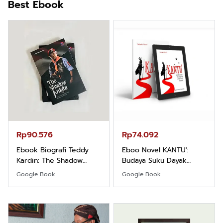
Best Ebook
Rp90.576
Rp74.092
Ebook Biografi Teddy
Eboo Novel KANTU':
Kardin: The Shadow
Budaya Suku Dayak
Khight |
Borneo
Google Book
Google Book