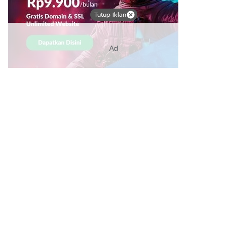
Tutup Iklan
Ad
Link Bermanfaat
Borneo Traevel
See Coffees
Indotribune
Sawit Asia
Mering