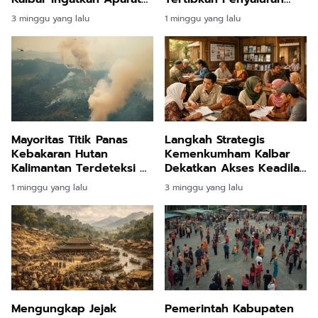
Desa Bangun
Solar Subsidi Memantik
3 minggu yang lalu
1 minggu yang lalu
Ketangguhan Masyarakat
Respons Pengawalan
Ketat Aparat Kepolisian
Mayoritas Titik Panas
Langkah Strategis
Kebakaran Hutan
Kemenkumham Kalbar
Kalimantan Terdeteksi di
Dekatkan Akses Keadilan
Dalam Wilayah Konsesi
Lewat Optimalisasi
1 minggu yang lalu
3 minggu yang lalu
Perusahaan
Paralegal dan
Posbankumdes di
Pelosok Desa
Mengungkap Jejak
Pemerintah Kabupaten