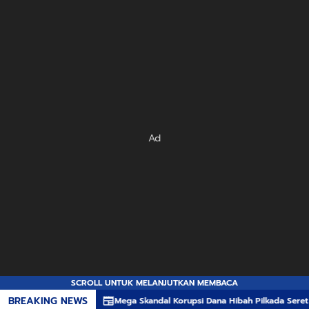
Ad
SCROLL UNTUK MELANJUTKAN MEMBACA
BREAKING NEWS
Mega Skandal Korupsi Dana Hibah Pilkada Seret Lima Komisioner KP