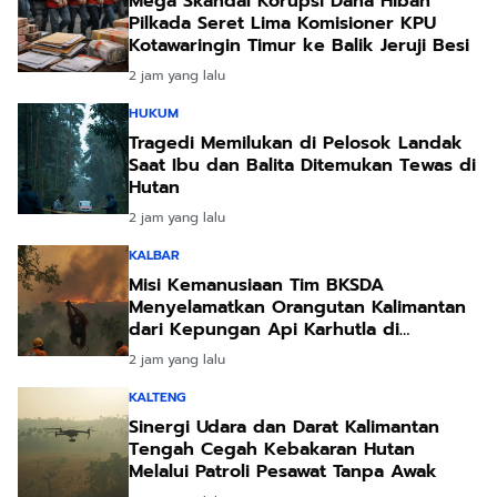
Mega Skandal Korupsi Dana Hibah
Pilkada Seret Lima Komisioner KPU
Kotawaringin Timur ke Balik Jeruji Besi
2 jam yang lalu
HUKUM
Tragedi Memilukan di Pelosok Landak
Saat Ibu dan Balita Ditemukan Tewas di
Hutan
2 jam yang lalu
KALBAR
Misi Kemanusiaan Tim BKSDA
Menyelamatkan Orangutan Kalimantan
dari Kepungan Api Karhutla di
Ketapang
2 jam yang lalu
KALTENG
Sinergi Udara dan Darat Kalimantan
Tengah Cegah Kebakaran Hutan
Melalui Patroli Pesawat Tanpa Awak