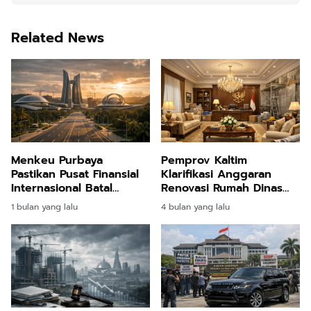
Related News
Menkeu Purbaya
Pemprov Kaltim
Pastikan Pusat Finansial
Klarifikasi Anggaran
Internasional Batal
Renovasi Rumah Dinas
Dibangun di IKN Akibat
Gubernur Rp25 Miliar,
1 bulan yang lalu
4 bulan yang lalu
Kondisi Terlalu Sepi
Bukan Hanya untuk Satu
Bangunan