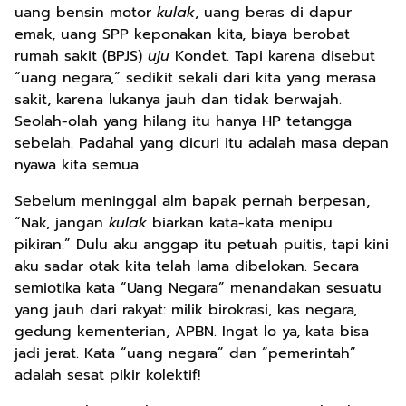
uang bensin motor
kulak
, uang beras di dapur
emak, uang SPP keponakan kita, biaya berobat
rumah sakit (BPJS)
uju
Kondet. Tapi karena disebut
“uang negara,” sedikit sekali dari kita yang merasa
sakit, karena lukanya jauh dan tidak berwajah.
Seolah-olah yang hilang itu hanya HP tetangga
sebelah. Padahal yang dicuri itu adalah masa depan
nyawa kita semua.
Sebelum meninggal alm bapak pernah berpesan,
“Nak, jangan
kulak
biarkan kata-kata menipu
pikiran.” Dulu aku anggap itu petuah puitis, tapi kini
aku sadar otak kita telah lama dibelokan. Secara
semiotika kata “Uang Negara” menandakan sesuatu
yang jauh dari rakyat: milik birokrasi, kas negara,
gedung kementerian, APBN. Ingat lo ya, kata bisa
jadi jerat. Kata “uang negara” dan “pemerintah”
adalah sesat pikir kolektif!