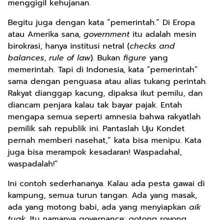
menggigil kehujanan.
Begitu juga dengan kata “pemerintah.” Di Eropa
atau Amerika sana,
government
itu adalah mesin
birokrasi, hanya institusi netral (
checks and
balances
,
rule of law
). Bukan
figure
yang
memerintah. Tapi di Indonesia, kata “pemerintah”
sama dengan penguasa atau alias tukang perintah.
Rakyat dianggap kacung, dipaksa ikut pemilu, dan
diancam penjara kalau tak bayar pajak. Entah
mengapa semua seperti amnesia bahwa rakyatlah
pemilik sah republik ini. Pantaslah Uju Kondet
pernah memberi nasehat,” kata bisa menipu. Kata
juga bisa merampok kesadaran! Waspadahal,
waspadalah!”
Ini contoh sederhananya. Kalau ada pesta gawai di
kampung, semua turun tangan. Ada yang masak,
ada yang motong babi, ada yang menyiapkan
aik
tuak
. Itu namanya governance: gotong royong.