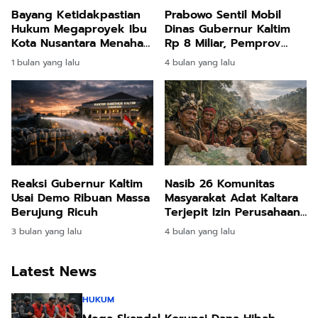
Bayang Ketidakpastian
Prabowo Sentil Mobil
Hukum Megaproyek Ibu
Dinas Gubernur Kaltim
Kota Nusantara Menahan
Rp 8 Miliar, Pemprov
Laju Arus Investasi
Kaltim Buka Suara:
1 bulan yang lalu
4 bulan yang lalu
Global
Proses Pengembalian
Tuntas, Dana Pajak
Sedang Direfund
Reaksi Gubernur Kaltim
Nasib 26 Komunitas
Usai Demo Ribuan Massa
Masyarakat Adat Kaltara
Berujung Ricuh
Terjepit Izin Perusahaan:
Hanya Satu yang Lolos
3 bulan yang lalu
4 bulan yang lalu
Verifikasi Lapangan
Latest News
HUKUM