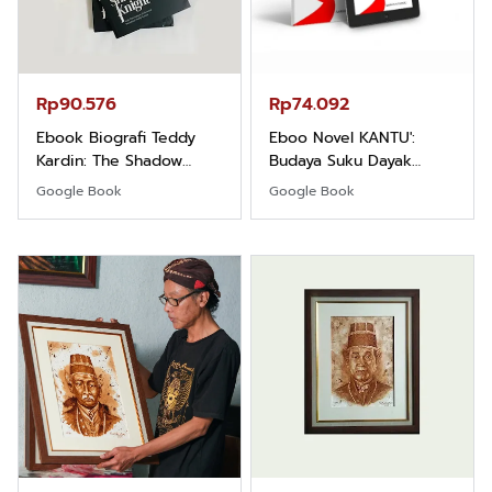
Rp90.576
Rp74.092
Ebook Biografi Teddy
Eboo Novel KANTU':
Kardin: The Shadow
Budaya Suku Dayak
Khight |
Borneo
Google Book
Google Book