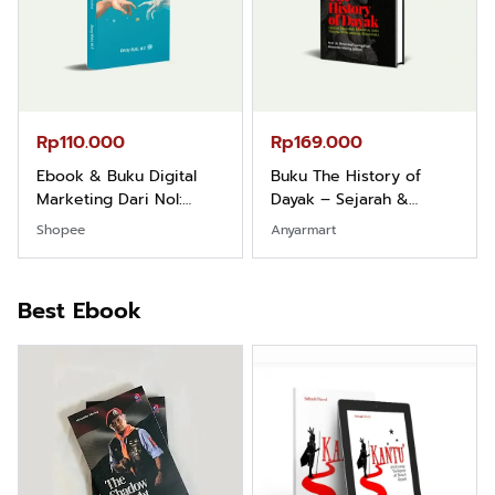
Rp110.000
Rp169.000
Ebook & Buku Digital
Buku The History of
Marketing Dari Nol:
Dayak – Sejarah &
Fondasi & Mindset untuk
Identitas Borneo Asli
Shopee
Anyarmart
Pemula
Best Ebook