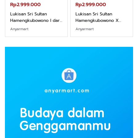
Rp2.999.000
Rp2.999.000
Lukisan Sri Sultan
Lukisan Sri Sultan
Hamengkubowono I dari
Hamengkubowono X
Kopi Karya Rudi Winarso
dari Kopi Karya Rudi
Anyarmart
Anyarmart
Winarso