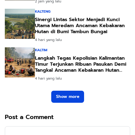
2 jam yang lalu
KALTENG
Sinergi Lintas Sektor Menjadi Kunci
Utama Meredam Ancaman Kebakaran
Hutan di Bumi Tambun Bungai
4 hari yang lalu
KALTIM
Langkah Tegas Kepolisian Kalimantan
Timur Terjunkan Ribuan Pasukan Demi
Tangkal Ancaman Kebakaran Hutan
Akibat Kemarau Ekstrem
4 hari yang lalu
Show more
Post a Comment