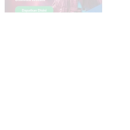
Link Bermanfaat
Borneo Traevel
See Coffees
Indotribune
Sawit Asia
Mering