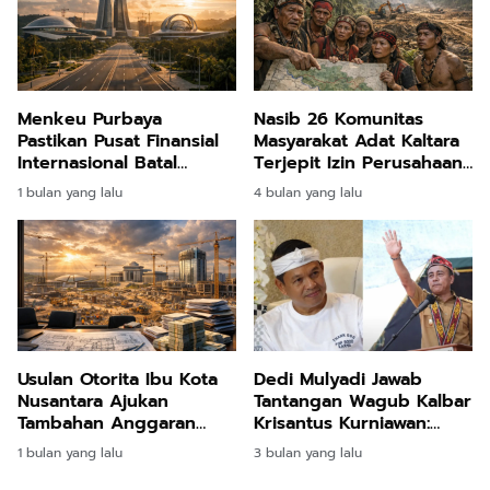
Menkeu Purbaya
Nasib 26 Komunitas
Pastikan Pusat Finansial
Masyarakat Adat Kaltara
Internasional Batal
Terjepit Izin Perusahaan:
Dibangun di IKN Akibat
Hanya Satu yang Lolos
1 bulan yang lalu
4 bulan yang lalu
Kondisi Terlalu Sepi
Verifikasi Lapangan
Usulan Otorita Ibu Kota
Dedi Mulyadi Jawab
Nusantara Ajukan
Tantangan Wagub Kalbar
Tambahan Anggaran
Krisantus Kurniawan:
Belasan Triliun demi
Mohon Maaf, Tak Ada
1 bulan yang lalu
3 bulan yang lalu
Tuntaskan Pusat
Maksud Membandingkan
Legislatif dan Yudikatif
Pembangunan Antar