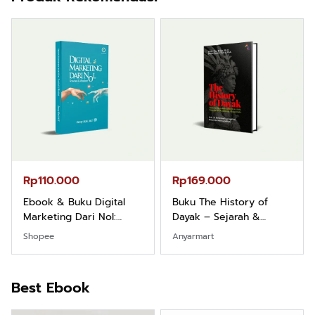
Rp110.000
Rp169.000
Ebook & Buku Digital
Buku The History of
Marketing Dari Nol:
Dayak – Sejarah &
Fondasi & Mindset untuk
Identitas Borneo Asli
Shopee
Anyarmart
Pemula
Best Ebook