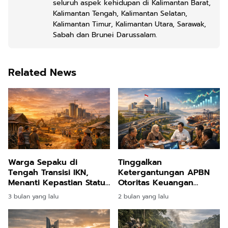
seluruh aspek kehidupan di Kalimantan Barat,
Kalimantan Tengah, Kalimantan Selatan,
Kalimantan Timur, Kalimantan Utara, Sarawak,
Sabah dan Brunei Darussalam.
Related News
Warga Sepaku di
Tinggalkan
Tengah Transisi IKN,
Ketergantungan APBN
Menanti Kepastian Status
Otoritas Keuangan
dan Hak Politik
Tantang Kalbar Masuk
3 bulan yang lalu
2 bulan yang lalu
Lantai Bursa