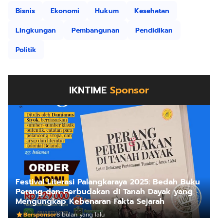
Bisnis
Ekonomi
Hukum
Kesehatan
Lingkungan
Pembangunan
Pendidikan
Politik
IKNTIME
Sponsor
Festival Literasi Palangkaraya 2025: Bedah Buku
Perang dan Perbudakan di Tanah Dayak yang
Mengungkap Kebenaran Fakta Sejarah
Bersponsor
8 bulan yang lalu