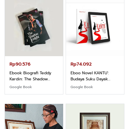
Rp90.576
Rp74.092
Ebook Biografi Teddy
Eboo Novel KANTU':
Kardin: The Shadow
Budaya Suku Dayak
Khight |
Borneo
Google Book
Google Book