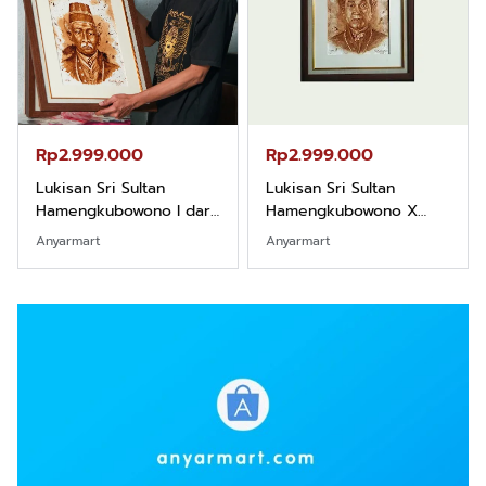
Rp2.999.000
Rp2.999.000
Lukisan Sri Sultan
Lukisan Sri Sultan
Hamengkubowono I dari
Hamengkubowono X
Kopi Karya Rudi Winarso
dari Kopi Karya Rudi
Anyarmart
Anyarmart
Winarso