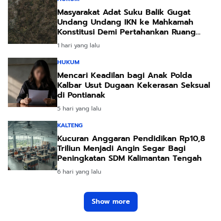
Masyarakat Adat Suku Balik Gugat
Undang Undang IKN ke Mahkamah
Konstitusi Demi Pertahankan Ruang
Hidup Leluhur
1 hari yang lalu
HUKUM
Mencari Keadilan bagi Anak Polda
Kalbar Usut Dugaan Kekerasan Seksual
di Pontianak
5 hari yang lalu
KALTENG
Kucuran Anggaran Pendidikan Rp10,8
Triliun Menjadi Angin Segar Bagi
Peningkatan SDM Kalimantan Tengah
6 hari yang lalu
Show more