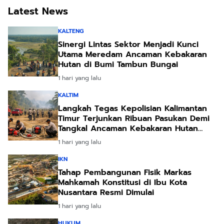
Latest News
Daerah
KALTENG
Sinergi Lintas Sektor Menjadi Kunci
Utama Meredam Ancaman Kebakaran
Hutan di Bumi Tambun Bungai
1 hari yang lalu
KALTIM
Langkah Tegas Kepolisian Kalimantan
Timur Terjunkan Ribuan Pasukan Demi
Tangkal Ancaman Kebakaran Hutan
Akibat Kemarau Ekstrem
1 hari yang lalu
IKN
Tahap Pembangunan Fisik Markas
Mahkamah Konstitusi di Ibu Kota
Nusantara Resmi Dimulai
1 hari yang lalu
HUKUM