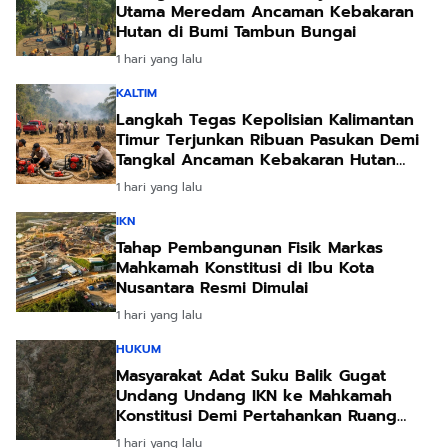
Utama Meredam Ancaman Kebakaran
Hutan di Bumi Tambun Bungai
1 hari yang lalu
KALTIM
Langkah Tegas Kepolisian Kalimantan
Timur Terjunkan Ribuan Pasukan Demi
Tangkal Ancaman Kebakaran Hutan
Akibat Kemarau Ekstrem
1 hari yang lalu
IKN
Tahap Pembangunan Fisik Markas
Mahkamah Konstitusi di Ibu Kota
Nusantara Resmi Dimulai
1 hari yang lalu
HUKUM
Masyarakat Adat Suku Balik Gugat
Undang Undang IKN ke Mahkamah
Konstitusi Demi Pertahankan Ruang
Hidup Leluhur
1 hari yang lalu