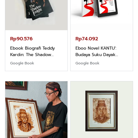
Rp90.576
Rp74.092
Ebook Biografi Teddy
Eboo Novel KANTU':
Kardin: The Shadow
Budaya Suku Dayak
Khight |
Borneo
Google Book
Google Book