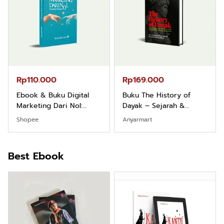
Rp110.000
Rp169.000
Ebook & Buku Digital
Buku The History of
Marketing Dari Nol:
Dayak – Sejarah &
Fondasi & Mindset untuk
Identitas Borneo Asli
Shopee
Anyarmart
Pemula
Best Ebook