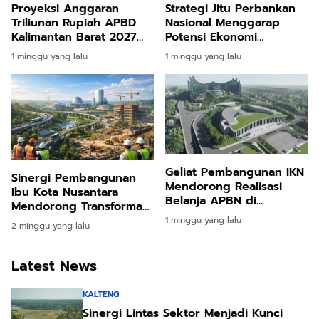
Proyeksi Anggaran
Strategi Jitu Perbankan
Triliunan Rupiah APBD
Nasional Menggarap
Kalimantan Barat 2027
Potensi Ekonomi
Difokuskan untuk
Penyangga Nusantara
1 minggu yang lalu
1 minggu yang lalu
Peningkatan Kualitas
Melalui Inovasi Digital
SDM dan Pertumbuhan
dan Ekosistem UMKM
Ekonomi Daerah
Geliat Pembangunan IKN
Sinergi Pembangunan
Mendorong Realisasi
Ibu Kota Nusantara
Belanja APBN di
Mendorong Transformasi
Kalimantan Timur
Ekonomi dan
1 minggu yang lalu
2 minggu yang lalu
Meningkat Pesat
Pemerataan Nasional
Latest News
KALTENG
Sinergi Lintas Sektor Menjadi Kunci