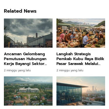
Related News
Ancaman Gelombang
Langkah Strategis
Pemutusan Hubungan
Pemkab Kubu Raya Bidik
Kerja Bayangi Sektor
Pasar Sarawak Melalui
Industri Kalimantan
Sektor Perdagangan
2 minggu yang lalu
2 minggu yang lalu
Timur Akibat Dinamika
dan Industri Halal
Ekonomi Global