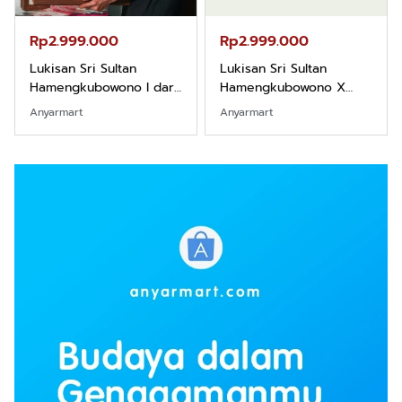
Rp2.999.000
Rp2.999.000
Lukisan Sri Sultan
Lukisan Sri Sultan
Hamengkubowono I dari
Hamengkubowono X
Kopi Karya Rudi Winarso
dari Kopi Karya Rudi
Anyarmart
Anyarmart
Winarso