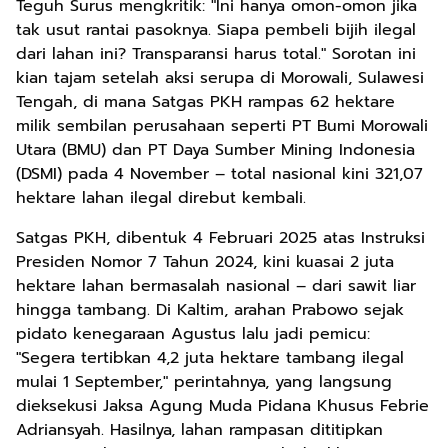
Teguh Surus mengkritik: "Ini hanya omon-omon jika
tak usut rantai pasoknya. Siapa pembeli bijih ilegal
dari lahan ini? Transparansi harus total." Sorotan ini
kian tajam setelah aksi serupa di Morowali, Sulawesi
Tengah, di mana Satgas PKH rampas 62 hektare
milik sembilan perusahaan seperti PT Bumi Morowali
Utara (BMU) dan PT Daya Sumber Mining Indonesia
(DSMI) pada 4 November – total nasional kini 321,07
hektare lahan ilegal direbut kembali.
Satgas PKH, dibentuk 4 Februari 2025 atas Instruksi
Presiden Nomor 7 Tahun 2024, kini kuasai 2 juta
hektare lahan bermasalah nasional – dari sawit liar
hingga tambang. Di Kaltim, arahan Prabowo sejak
pidato kenegaraan Agustus lalu jadi pemicu:
"Segera tertibkan 4,2 juta hektare tambang ilegal
mulai 1 September," perintahnya, yang langsung
dieksekusi Jaksa Agung Muda Pidana Khusus Febrie
Adriansyah. Hasilnya, lahan rampasan dititipkan