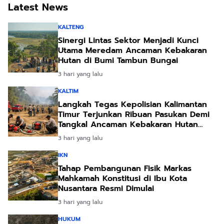
Latest News
KALTENG
Sinergi Lintas Sektor Menjadi Kunci
Utama Meredam Ancaman Kebakaran
Hutan di Bumi Tambun Bungai
3 hari yang lalu
KALTIM
Langkah Tegas Kepolisian Kalimantan
Timur Terjunkan Ribuan Pasukan Demi
Tangkal Ancaman Kebakaran Hutan
Akibat Kemarau Ekstrem
3 hari yang lalu
IKN
Tahap Pembangunan Fisik Markas
Mahkamah Konstitusi di Ibu Kota
Nusantara Resmi Dimulai
3 hari yang lalu
HUKUM