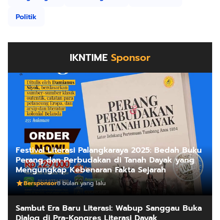
Politik
IKNTIME
Sponsor
Festival Literasi Palangkaraya 2025: Bedah Buku
Perang dan Perbudakan di Tanah Dayak yang
Mengungkap Kebenaran Fakta Sejarah
Bersponsor
8 bulan yang lalu
Sambut Era Baru Literasi: Wabup Sanggau Buka
Dialog di Pra-Kongres Literasi Dayak