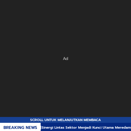
Ad
SCROLL UNTUK MELANJUTKAN MEMBACA
BREAKING NEWS
Sinergi Lintas Sektor Menjadi Kunci Utama Meredam Ancaman Kebaka