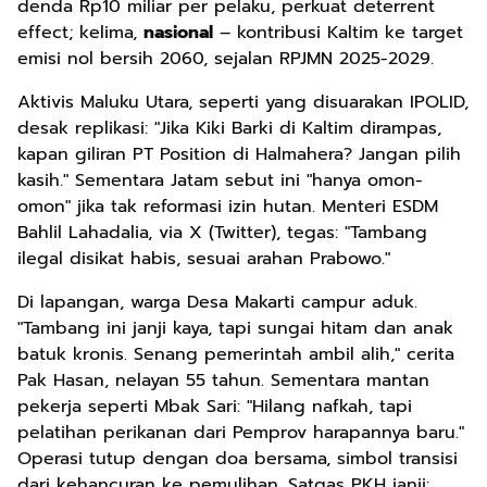
denda Rp10 miliar per pelaku, perkuat deterrent
effect; kelima,
nasional
– kontribusi Kaltim ke target
emisi nol bersih 2060, sejalan RPJMN 2025-2029.
Aktivis Maluku Utara, seperti yang disuarakan IPOLID,
desak replikasi: "Jika Kiki Barki di Kaltim dirampas,
kapan giliran PT Position di Halmahera? Jangan pilih
kasih." Sementara Jatam sebut ini "hanya omon-
omon" jika tak reformasi izin hutan. Menteri ESDM
Bahlil Lahadalia, via X (Twitter), tegas: "Tambang
ilegal disikat habis, sesuai arahan Prabowo."
Di lapangan, warga Desa Makarti campur aduk.
"Tambang ini janji kaya, tapi sungai hitam dan anak
batuk kronis. Senang pemerintah ambil alih," cerita
Pak Hasan, nelayan 55 tahun. Sementara mantan
pekerja seperti Mbak Sari: "Hilang nafkah, tapi
pelatihan perikanan dari Pemprov harapannya baru."
Operasi tutup dengan doa bersama, simbol transisi
dari kehancuran ke pemulihan. Satgas PKH janji: