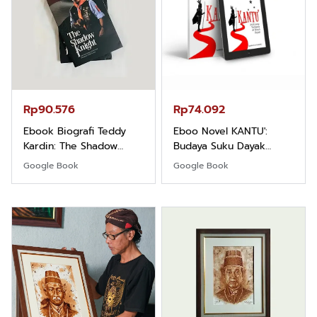
Rp90.576
Rp74.092
Ebook Biografi Teddy
Eboo Novel KANTU':
Kardin: The Shadow
Budaya Suku Dayak
Khight |
Borneo
Google Book
Google Book