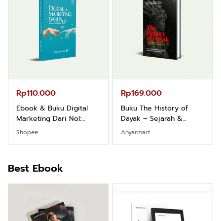
Rp110.000
Rp169.000
Ebook & Buku Digital
Buku The History of
Marketing Dari Nol:
Dayak – Sejarah &
Fondasi & Mindset untuk
Identitas Borneo Asli
Shopee
Anyarmart
Pemula
Best Ebook