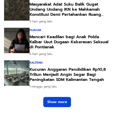
Masyarakat Adat Suku Balik Gugat
Undang Undang IKN ke Mahkamah
Konstitusi Demi Pertahankan Ruang
Hidup Leluhur
3 hari yang lalu
HUKUM
Mencari Keadilan bagi Anak Polda
Kalbar Usut Dugaan Kekerasan Seksual
di Pontianak
6 hari yang lalu
KALTENG
Kucuran Anggaran Pendidikan Rp10,8
Triliun Menjadi Angin Segar Bagi
Peningkatan SDM Kalimantan Tengah
1 minggu yang lalu
Show more