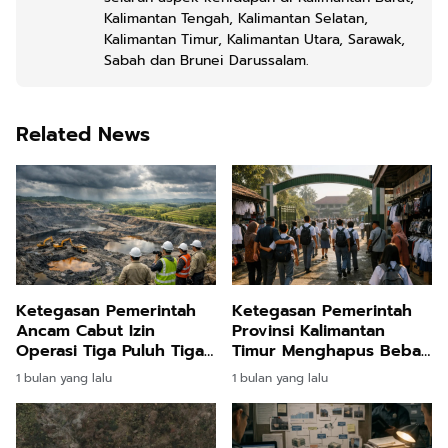
Kalimantan Tengah, Kalimantan Selatan,
Kalimantan Timur, Kalimantan Utara, Sarawak,
Sabah dan Brunei Darussalam.
Related News
Ketegasan Pemerintah
Ketegasan Pemerintah
Ancam Cabut Izin
Provinsi Kalimantan
Operasi Tiga Puluh Tiga
Timur Menghapus Beban
Tambang Nakal di
Wali Murid Melalui
1 bulan yang lalu
1 bulan yang lalu
Kalimantan Timur
Larangan Bisnis Seragam
di Lingkungan
Pendidikan