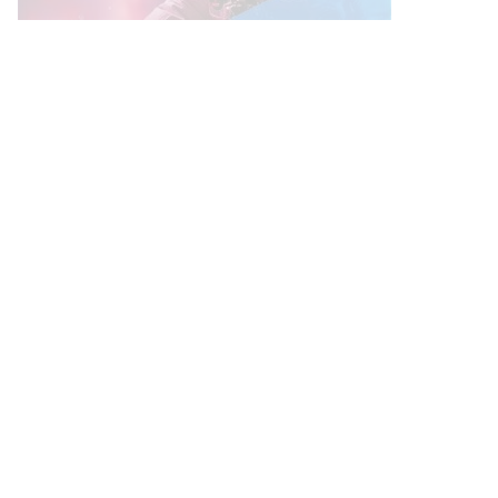
Link Bermanfaat
Borneo Traevel
See Coffees
Indotribune
Sawit Asia
Mering
Sindikasi Informasi IKN & Borneo
Tentang Kami
Kebijakan Privasi
Disclaimer
Pasang Iklan
Kontak