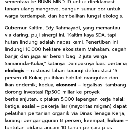
sementara ke BUMN MIND ID untuk direklamasi:
tanam ulang mangrove, bangun sumur bor untuk
warga terdampak, dan kembalikan fungsi ekologis.
Gubernur Kaltim, Edy Rahmayadi, yang memantau
via daring, puji sinergi ini. "Kaltim kaya SDA, tapi
hutan lindung adalah napas kami. Penertiban ini
lindungi 10.000 hektare ekosistem Mahakam, cegah
banjir, dan jaga air bersih bagi 2 juta warga
Samarinda-Kukar," katanya. Dampaknya luas: pertama,
ekologis
– restorasi lahan kurangi deforestasi 15
persen di Kukar, pulihkan habitat orangutan dan
ikan endemik; kedua,
ekonomi
– legalisasi tambang
dorong investasi Rp500 miliar ke proyek
berkelanjutan, ciptakan 5.000 lapangan kerja halal;
ketiga,
sosial
– pekerja liar (mayoritas migran) dapat
pelatihan pertanian organik via Dinas Tenaga Kerja,
kurangi pengangguran 8 persen; keempat,
hukum
–
tuntutan pidana ancam 10 tahun penjara plus