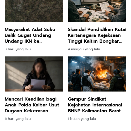
Masyarakat Adat Suku
Skandal Pendidikan Kutai
Balik Gugat Undang
Kartanegara Kejaksaan
Undang IKN ke
Tinggi Kaltim Bongkar
Mahkamah Konstitusi
Ribuan Transaksi Haram
3 hari yang lalu
4 minggu yang lalu
Demi Pertahankan Ruang
Dana Guru
Hidup Leluhur
Mencari Keadilan bagi
Gempur Sindikat
Anak Polda Kalbar Usut
Kejahatan Internasional
Dugaan Kekerasan
BNNP Kalimantan Barat
Seksual di Pontianak
Bumi Hanguskan Puluhan
6 hari yang lalu
1 bulan yang lalu
Kilogram Sabu