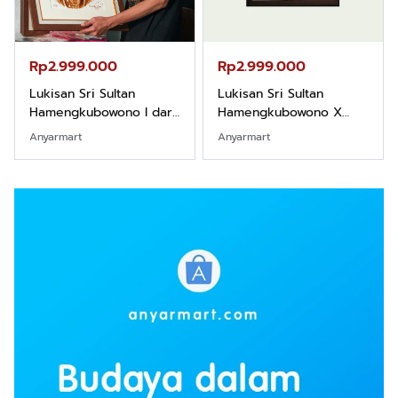
Rp2.999.000
Rp2.999.000
Lukisan Sri Sultan
Lukisan Sri Sultan
Hamengkubowono I dari
Hamengkubowono X
Kopi Karya Rudi Winarso
dari Kopi Karya Rudi
Anyarmart
Anyarmart
Winarso