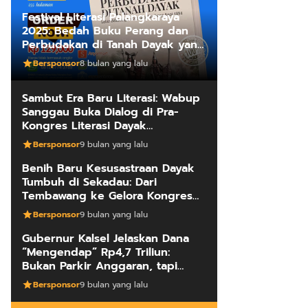
Festival Literasi Palangkaraya
2025: Bedah Buku Perang dan
Perbudakan di Tanah Dayak yang
Mengungkap Kebenaran Fakta
Bersponsor
8 bulan yang lalu
Sejarah
Sambut Era Baru Literasi: Wabup
Sanggau Buka Dialog di Pra-
Kongres Literasi Dayak
Internasional
Bersponsor
9 bulan yang lalu
Benih Baru Kesusastraan Dayak
Tumbuh di Sekadau: Dari
Tembawang ke Gelora Kongres
Penulis
Bersponsor
9 bulan yang lalu
Gubernur Kalsel Jelaskan Dana
“Mengendap” Rp4,7 Triliun:
Bukan Parkir Anggaran, tapi
Manajemen Kas Daerah
Bersponsor
9 bulan yang lalu