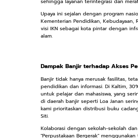
sehingga layanan terintegrasi dan merat
Upaya ini sejalan dengan program nasion
Kementerian Pendidikan, Kebudayaan, Ris
Rp98.049
Rp90.576
Rp74.092
visi IKN sebagai kota pintar dengan in
Ebook The
Ebook Biografi
Eboo Novel
alam.
Forest Therapy
Teddy Kardin:
KANTU': Budaya
ala Dayak:
The Shadow
Suku Dayak
Google Book
Google Book
Google Book
Healing Wisdom
Khight |
Borneo
from the Heart
Dampak Banjir terhadap Akses P
of Borneor
Banjir tidak hanya merusak fasilitas, 
pendidikan dan informasi. Di Kaltim, 3
untuk pelajar dan mahasiswa, yang serin
di daerah banjir seperti Loa Janan seri
kami prioritaskan distribusi buku cadan
Siti.
Kolaborasi dengan sekolah-sekolah dan 
"Perpustakaan Bergerak" menggunakan 