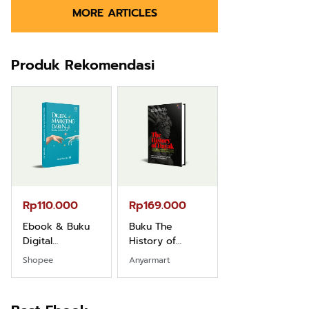
MORE ARTICLES
Produk Rekomendasi
Rp110.000
Rp169.000
Rp165.000
Ebook & Buku
Buku The
Buku Filsafat
Digital
History of
Dayak Kajian
Marketing Dari
Dayak – Sejarah
Komprehensif
Shopee
Anyarmart
Shopee
Nol: Fondasi &
& Identitas
Atas Manusia
Mindset untuk
Borneo Asli
Dayak
Pemula