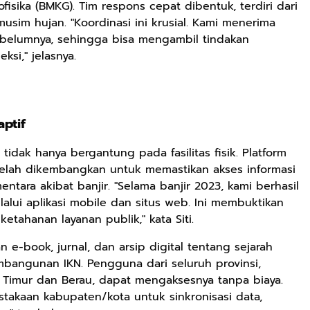
fisika (BMKG). Tim respons cepat dibentuk, terdiri dari
usim hujan. "Koordinasi ini krusial. Kami menerima
sebelumnya, sehingga bisa mengambil tindakan
ksi," jelasnya.
ptif
 tidak hanya bergantung pada fasilitas fisik. Platform
m telah dikembangkan untuk memastikan akses informasi
tara akibat banjir. "Selama banjir 2023, kami berhasil
alui aplikasi mobile dan situs web. Ini membuktikan
Rp125.000
Rp128.900
Rp119.999
ketahanan layanan publik," kata Siti.
Buku Seringai
Republik
Durian Cinta |
Kunang-kunang
Kelamin | Hybrid
Kumpulan
 e-book, jurnal, dan arsip digital tentang sejarah
Kumpulan Puisi
Poetry Book
Cerpen – Wisnu
Anyarmart
Anyarmart
Anyarmart
bangunan IKN. Pengguna dari seluruh provinsi,
Wisnu
Pamungkas
i Timur dan Berau, dapat mengaksesnya tanpa biaya.
Pamungkas
takaan kabupaten/kota untuk sinkronisasi data,