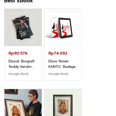
Best Ebook
Rp71.706
Ebook Vescovo
Motociclista –
Kisah Nyata
Google Book
Uskup Giulio
Mencuccini, C.P
Rp90.576
Rp74.092
di Kalimantan
Barat
Ebook Biografi
Eboo Novel
Teddy Kardin:
KANTU': Budaya
The Shadow
Suku Dayak
Google Book
Google Book
Khight |
Borneo