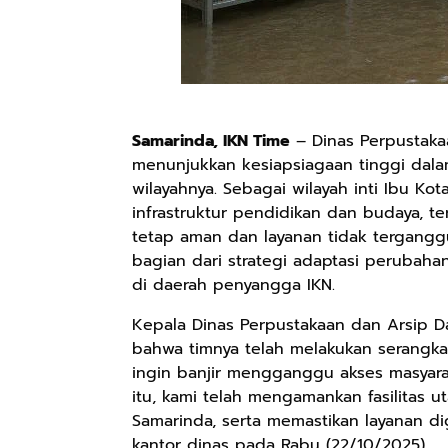
Samarinda, IKN Time
– Dinas Perpustakaa
menunjukkan kesiapsiagaan tinggi dal
wilayahnya. Sebagai wilayah inti Ibu Ko
infrastruktur pendidikan dan budaya, t
tetap aman dan layanan tidak tergangg
bagian dari strategi adaptasi peruba
di daerah penyangga IKN.
Kepala Dinas Perpustakaan dan Arsip Daera
bahwa timnya telah melakukan serangkai
ingin banjir mengganggu akses masyara
itu, kami telah mengamankan fasilitas 
Samarinda, serta memastikan layanan digit
kantor dinas pada Rabu (22/10/2025).