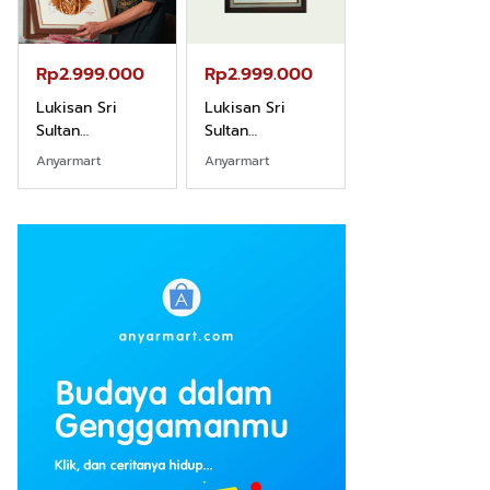
Rp2.999.000
Rp2.999.000
Rp2.989.000
Lukisan Sri
Lukisan Sri
Lukisan Sri
Sultan
Sultan
Sultan
Hamengkubowono
Hamengkubowono
Hamengkubow
Anyarmart
Anyarmart
Shopee
I dari Kopi Karya
X dari Kopi
II dari Kopi
Rudi Winarso
Karya Rudi
Karya Rudi
Winarso
Winarso