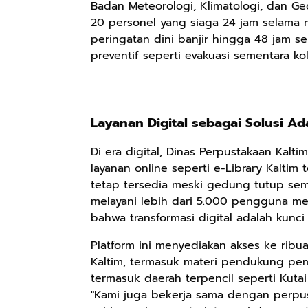
Badan Meteorologi, Klimatologi, dan Geo
20 personel yang siaga 24 jam selama m
peringatan dini banjir hingga 48 jam 
preventif seperti evakuasi sementara kole
Layanan Digital sebagai Solusi Ada
Di era digital, Dinas Perpustakaan Kaltim
layanan online seperti e-Library Kalti
tetap tersedia meski gedung tutup semen
melayani lebih dari 5.000 pengguna mel
Rp110.000
Rp169.000
Rp165.000
bahwa transformasi digital adalah kunci 
Ebook & Buku
Buku The
Buku Filsafat
Digital
History of
Dayak Kajian
Platform ini menyediakan akses ke ribuan
Marketing Dari
Dayak – Sejarah
Komprehensif
Shopee
Anyarmart
Shopee
Kaltim, termasuk materi pendukung pem
Nol: Fondasi &
& Identitas
Atas Manusia
termasuk daerah terpencil seperti Kuta
Mindset untuk
Borneo Asli
Dayak
"Kami juga bekerja sama dengan perpus
Pemula