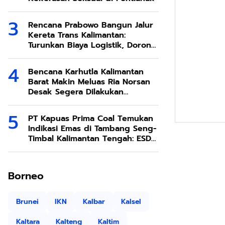
Rencana Prabowo Bangun Jalur
Kereta Trans Kalimantan:
Turunkan Biaya Logistik, Dorong
Ekonomi SDA Melimpah
Bencana Karhutla Kalimantan
Barat Makin Meluas Ria Norsan
Desak Segera Dilakukan
Modifikasi Cuaca
PT Kapuas Prima Coal Temukan
Indikasi Emas di Tambang Seng-
Timbal Kalimantan Tengah: ESDM
Respons dengan Penjelasan
Teknis
Borneo
Brunei
IKN
Kalbar
Kalsel
Kaltara
Kalteng
Kaltim