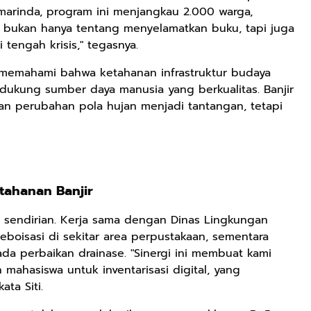
amarinda, program ini menjangkau 2.000 warga,
i bukan hanya tentang menyelamatkan buku, tapi juga
tengah krisis," tegasnya.
Rp2.989.000
Rp158.000
Rp158.000
Lukisan Sri
Kaos Dayak Unik
Kaos Sastra
 memahami bahwa ketahanan infrastruktur budaya
Sultan
Bisa Bernyanyi
Dayak West
dukung sumber daya manusia yang berkualitas. Banjir
Hamengkubowono
Motif Gigi
Borneo All Size
Shopee
Shopee
Anyarmart
 dan perubahan pola hujan menjadi tantangan, tetapi
II dari Kopi
Taring Ukuran M
Tema
Karya Rudi
Tembawang
Winarso
tahanan Banjir
a sendirian. Kerja sama dengan Dinas Lingkungan
boisasi di sekitar area perpustakaan, sementara
a perbaikan drainase. "Sinergi ini membuat kami
 mahasiswa untuk inventarisasi digital, yang
ta Siti.