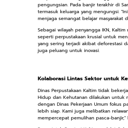
pengungsian. Pada banjir terakhir di S
termasuk keluarga yang mengungsi. "In
menjaga semangat belajar masyarakat di 
Rp158.000
Rp2.999.000
Rp2.999.000
Kaos Sastra
Lukisan Sri
Lukisan Sri
Sebagai wilayah penyangga IKN, Kaltim
Dayak West
Sultan
Sultan
seperti perpustakaan krusial untuk men
Borneo All Size
Hamengkubowono
Hamengkubowono
Anyarmart
Anyarmart
Anyarmart
yang sering terjadi akibat deforestasi
Tema
I dari Kopi Karya
X dari Kopi
juga peluang untuk inovasi.
Tembawang
Rudi Winarso
Karya Rudi
Winarso
Kolaborasi Lintas Sektor untuk Ke
Dinas Perpustakaan Kaltim tidak bekerj
Hidup dan Kehutanan dilakukan untuk re
dengan Dinas Pekerjaan Umum fokus pad
lebih siap. Kami juga melibatkan relawan
mempercepat pemulihan pasca-banjir," ka