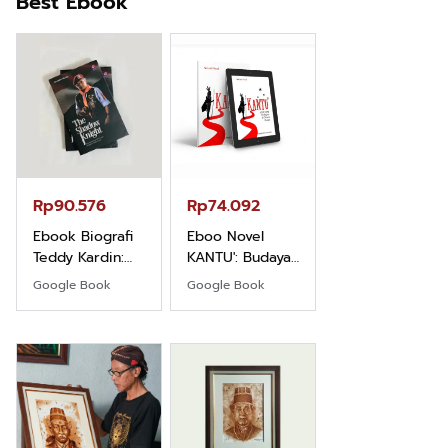
Best Ebook
Rp71.706
Ebook Vescovo
Motociclista –
Kisah Nyata
Google Book
Uskup Giulio
Mencuccini, C.P
Rp90.576
Rp74.092
di Kalimantan
Barat
Ebook Biografi
Eboo Novel
Teddy Kardin:
KANTU': Budaya
The Shadow
Suku Dayak
Google Book
Google Book
Khight |
Borneo