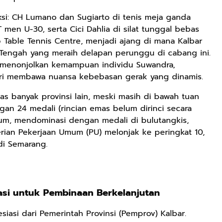
si: CH Lumano dan Sugiarto di tenis meja ganda
 men U-30, serta Cici Dahlia di silat tunggal bebas
Rp71.706
op Table Tennis Centre, menjadi ajang di mana Kalbar
Tengah yang meraih delapan perunggu di cabang ini.
Ebook Vescovo
l) menonjolkan kemampuan individu Suwandra,
Motociclista –
Kisah Nyata
putri membawa nuansa kebebasan gerak yang dinamis.
Google Book
Uskup Giulio
Mencuccini, C.P
as banyak provinsi lain, meski masih di bawah tuan
Rp149.450
Rp98.049
di Kalimantan
an 24 medali (rincian emas belum dirinci secara
Barat
Ebook 100 Anak
Ebook The
um, mendominasi dengan medali di bulutangkis,
Tambang
Forest Therapy
rian Pekerjaan Umum (PU) melonjak ke peringkat 10,
Indonesia box
ala Dayak:
Google Book
Google Book
di Semarang.
cover
Healing Wisdom
from the Heart
of Borneor
si untuk Pembinaan Berkelanjutan
iasi dari Pemerintah Provinsi (Pemprov) Kalbar.