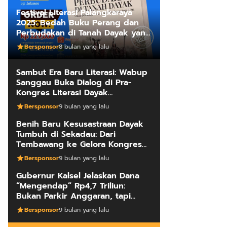
Festival Literasi Palangkaraya
2025: Bedah Buku Perang dan
Perbudakan di Tanah Dayak yang
Mengungkap Kebenaran Fakta
Bersponsor
8 bulan yang lalu
Sejarah
Sambut Era Baru Literasi: Wabup
Sanggau Buka Dialog di Pra-
Kongres Literasi Dayak
Internasional
Bersponsor
9 bulan yang lalu
Benih Baru Kesusastraan Dayak
Tumbuh di Sekadau: Dari
Tembawang ke Gelora Kongres
Penulis
Bersponsor
9 bulan yang lalu
Gubernur Kalsel Jelaskan Dana
“Mengendap” Rp4,7 Triliun:
Bukan Parkir Anggaran, tapi
Manajemen Kas Daerah
Bersponsor
9 bulan yang lalu