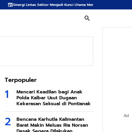
ektor Menjadi Kunci Utama Meredam Ancaman Kebakaran Hutan di Bumi Tamb
Terpopuler
Mencari Keadilan bagi Anak
Polda Kalbar Usut Dugaan
Kekerasan Seksual di Pontianak
Ad
Bencana Karhutla Kalimantan
Barat Makin Meluas Ria Norsan
Desak Segera Dilakukan