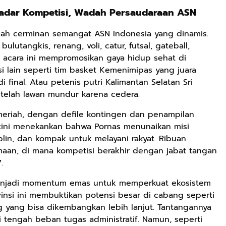
ekadar Kompetisi, Wadah Persaudaraan ASN
alah cerminan semangat ASN Indonesia yang dinamis.
ulutangkis, renang, voli, catur, futsal, gateball,
5K, acara ini mempromosikan gaya hidup sehat di
asi lain seperti tim basket Kemenimipas yang juara
 final. Atau petenis putri Kalimantan Selatan Sri
etelah lawan mundur karena cedera.
meriah, dengan defile kontingen dan penampilan
tini menekankan bahwa Pornas menunaikan misi
lin, dan kompak untuk melayani rakyat. Ribuan
aan, di mana kompetisi berakhir dengan jabat tangan
.
 menjadi momentum emas untuk memperkuat ekosistem
vinsi ini membuktikan potensi besar di cabang seperti
ng yang bisa dikembangkan lebih lanjut. Tantangannya
i tengah beban tugas administratif. Namun, seperti