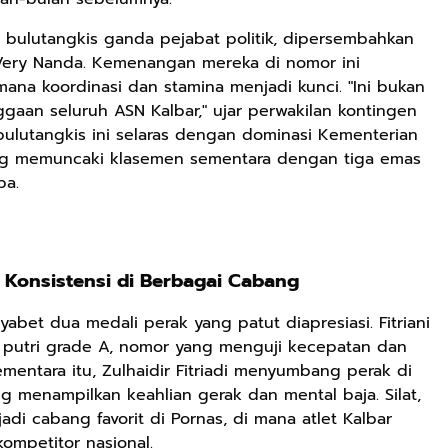
bulutangkis ganda pejabat politik, dipersembahkan
Very Nanda. Kemenangan mereka di nomor ini
mana koordinasi dan stamina menjadi kunci. "Ini bukan
gaan seluruh ASN Kalbar," ujar perwakilan kontingen
 bulutangkis ini selaras dengan dominasi Kementerian
g memuncaki klasemen sementara dengan tiga emas
pa.
 Konsistensi di Berbagai Cabang
Rp125.000
Rp128.900
Rp119.999
abet dua medali perak yang patut diapresiasi. Fitriani
Buku Seringai
Republik
Durian Cinta |
m putri grade A, nomor yang menguji kecepatan dan
Kunang-kunang
Kelamin | Hybrid
Kumpulan
ementara itu, Zulhaidir Fitriadi menyumbang perak di
Kumpulan Puisi
Poetry Book
Cerpen – Wisnu
Anyarmart
Anyarmart
Anyarmart
Wisnu
Pamungkas
ang menampilkan keahlian gerak dan mental baja. Silat,
Pamungkas
di cabang favorit di Pornas, di mana atlet Kalbar
ompetitor nasional.