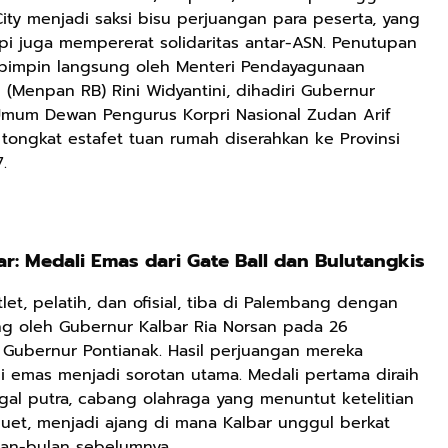
ity menjadi saksi bisu perjuangan para peserta, yang
pi juga mempererat solidaritas antar-ASN. Penutupan
ipimpin langsung oleh Menteri Pendayagunaan
 (Menpan RB) Rini Widyantini, dihadiri Gubernur
Umum Dewan Pengurus Korpri Nasional Zudan Arif
u, tongkat estafet tuan rumah diserahkan ke Provinsi
.
r: Medali Emas dari Gate Ball dan Bulutangkis
tlet, pelatih, dan ofisial, tiba di Palembang dengan
g oleh Gubernur Kalbar Ria Norsan pada 26
 Gubernur Pontianak. Hasil perjuangan mereka
i emas menjadi sorotan utama. Medali pertama diraih
al putra, cabang olahraga yang menuntut ketelitian
roquet, menjadi ajang di mana Kalbar unggul berkat
ulan-bulan sebelumnya.