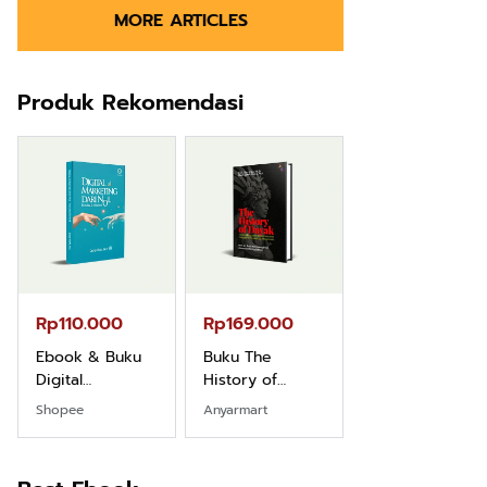
MORE ARTICLES
Produk Rekomendasi
Rp110.000
Rp169.000
Rp165.000
Ebook & Buku
Buku The
Buku Filsafat
Digital
History of
Dayak Kajian
Marketing Dari
Dayak – Sejarah
Komprehensif
Shopee
Anyarmart
Shopee
Nol: Fondasi &
& Identitas
Atas Manusia
Mindset untuk
Borneo Asli
Dayak
Pemula