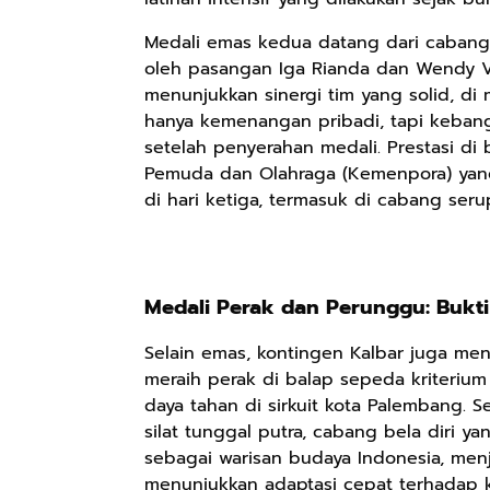
Medali emas kedua datang dari cabang 
oleh pasangan Iga Rianda dan Wendy 
menunjukkan sinergi tim yang solid, di 
hanya kemenangan pribadi, tapi kebang
setelah penyerahan medali. Prestasi di
Pemuda dan Olahraga (Kemenpora) yan
di hari ketiga, termasuk di cabang seru
Medali Perak dan Perunggu: Bukti
Rp110.000
Rp169.000
Rp165.000
Selain emas, kontingen Kalbar juga meny
Ebook & Buku
Buku The
Buku Filsafat
meraih perak di balap sepeda kriteriu
Digital
History of
Dayak Kajian
daya tahan di sirkuit kota Palembang. S
Marketing Dari
Dayak – Sejarah
Komprehensif
Shopee
Anyarmart
Shopee
Nol: Fondasi &
& Identitas
Atas Manusia
silat tunggal putra, cabang bela diri y
Mindset untuk
Borneo Asli
Dayak
sebagai warisan budaya Indonesia, menja
Pemula
menunjukkan adaptasi cepat terhadap k