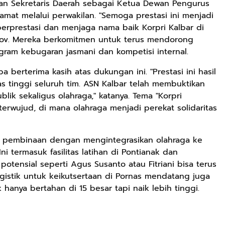
dan Sekretaris Daerah sebagai Ketua Dewan Pengurus
mat melalui perwakilan. "Semoga prestasi ini menjadi
berprestasi dan menjaga nama baik Korpri Kalbar di
Rp2.989.000
Rp158.000
Rp158.000
mprov. Mereka berkomitmen untuk terus mendorong
Lukisan Sri
Kaos Dayak Unik
Kaos Sastra
ram kebugaran jasmani dan kompetisi internal.
Sultan
Bisa Bernyanyi
Dayak West
Hamengkubowono
Motif Gigi
Borneo All Size
a berterima kasih atas dukungan ini. "Prestasi ini hasil
Shopee
Shopee
Anyarmart
II dari Kopi
Taring Ukuran M
Tema
as tinggi seluruh tim. ASN Kalbar telah membuktikan
Karya Rudi
Tembawang
ik sekaligus olahraga," katanya. Tema "Korpri
Winarso
terwujud, di mana olahraga menjadi perekat solidaritas
 pembinaan dengan mengintegrasikan olahraga ke
i termasuk fasilitas latihan di Pontianak dan
 potensial seperti Agus Susanto atau Fitriani bisa terus
gistik untuk keikutsertaan di Pornas mendatang juga
 hanya bertahan di 15 besar tapi naik lebih tinggi.