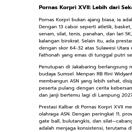
Pornas Korpri XVII: Lebih dari S
Pornas Korpri bukan ajang biasa; ia ad
Dengan 13 cabor seperti atletik, basket, b
senam, silat, tenis, panahan, dan lari 
kalangan birokrat. Selain itu, ada prest
dengan skor 64-32 atas Sulawesi Utara di
Fathonah yang emas di tunggal putri s
Penutupan di Jakabaring berlangsung 
budaya Sumsel. Menpan RB Rini Widyan
membangun ASN yang lebih sehat, disip
peserta pulang dengan cerita kebersam
dan janji bertemu lagi di Lampung 2027
Prestasi Kalbar di Pornas Korpri XVII
olahraga ASN. Dengan peringkat 11, pro
gate ball, bulutangkis, dan silat—caba
adalah menjaga konsistensi, terutama d