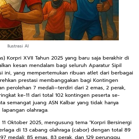
Ilustrasi AI
s) Korpri XVII Tahun 2025 yang baru saja berakhir di
lkan kesan mendalam bagi seluruh Aparatur Sipil
i ini, yang mempertemukan ribuan atlet dari berbagai
orehkan prestasi membanggakan bagi Kontingen
gan perolehan 7 medali—terdiri dari 2 emas, 2 perak,
gkat ke-11 dari total 102 kontingen peserta se-
yata semangat juang ASN Kalbar yang tidak hanya
i lapangan olahraga.
ga 11 Oktober 2025, mengusung tema "Korpri Bersinergi
 berlaga di 13 cabang olahraga (cabor) dengan total 89
7 medali: 85 emas, 83 perak, dan 129 perunggu.