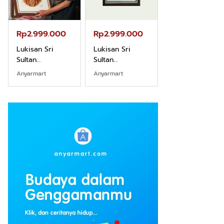
Rp2.999.000
Rp2.999.000
Rp2.989.000
Lukisan Sri
Lukisan Sri
Lukisan Sri
Sultan
Sultan
Sultan
Hamengkubowono
Hamengkubowono
Hamengkubow
Anyarmart
Anyarmart
Shopee
I dari Kopi Karya
X dari Kopi
II dari Kopi
Rudi Winarso
Karya Rudi
Karya Rudi
Winarso
Winarso