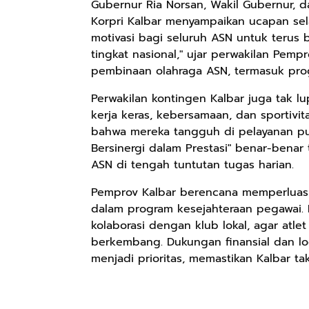
Gubernur Ria Norsan, Wakil Gubernur, 
Korpri Kalbar menyampaikan ucapan sela
motivasi bagi seluruh ASN untuk terus 
Rp158.000
Rp2.999.000
Rp2.999.000
tingkat nasional," ujar perwakilan Pe
Kaos Sastra
Lukisan Sri
Lukisan Sri
pembinaan olahraga ASN, termasuk prog
Dayak West
Sultan
Sultan
Borneo All Size
Hamengkubowono
Hamengkubowono
Perwakilan kontingen Kalbar juga tak lup
Anyarmart
Anyarmart
Anyarmart
Tema
I dari Kopi Karya
X dari Kopi
kerja keras, kebersamaan, dan sportivit
Tembawang
Rudi Winarso
Karya Rudi
bahwa mereka tangguh di pelayanan publ
Winarso
Bersinergi dalam Prestasi" benar-benar 
ASN di tengah tuntutan tugas harian.
Pemprov Kalbar berencana memperluas
dalam program kesejahteraan pegawai. In
kolaborasi dengan klub lokal, agar atlet
berkembang. Dukungan finansial dan lo
menjadi prioritas, memastikan Kalbar tak