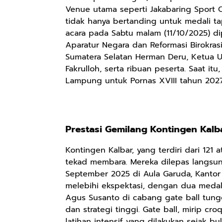
Venue utama seperti Jakabaring Sport C
tidak hanya bertanding untuk medali ta
acara pada Sabtu malam (11/10/2025) d
Aparatur Negara dan Reformasi Birokrasi
Sumatera Selatan Herman Deru, Ketua 
Fakrulloh, serta ribuan peserta. Saat it
Lampung untuk Pornas XVIII tahun 2027
Prestasi Gemilang Kontingen Kalba
Kontingen Kalbar, yang terdiri dari 121 a
tekad membara. Mereka dilepas langsun
September 2025 di Aula Garuda, Kantor
melebihi ekspektasi, dengan dua medal
Agus Susanto di cabang gate ball tungg
dan strategi tinggi. Gate ball, mirip c
latihan intensif yang dilakukan sejak b