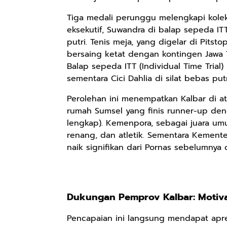
Tiga medali perunggu melengkapi kolek
eksekutif, Suwandra di balap sepeda ITT
Rp98.049
Rp90.576
Rp74.092
putri. Tenis meja, yang digelar di Pitst
bersaing ketat dengan kontingen Jawa 
Ebook The
Ebook Biografi
Eboo Novel
Forest Therapy
Balap sepeda ITT (Individual Time Tria
Teddy Kardin:
KANTU': Budaya
ala Dayak:
The Shadow
Suku Dayak
sementara Cici Dahlia di silat bebas 
Google Book
Google Book
Google Book
Healing Wisdom
Khight |
Borneo
from the Heart
Perolehan ini menempatkan Kalbar di at
of Borneor
rumah Sumsel yang finis runner-up deng
lengkap). Kemenpora, sebagai juara um
renang, dan atletik. Sementara Kemente
naik signifikan dari Pornas sebelumnya 
Dukungan Pemprov Kalbar: Motiva
Pencapaian ini langsung mendapat apres