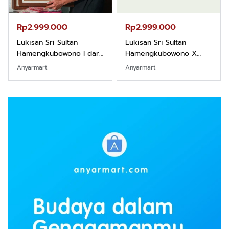
Rp2.999.000
Rp2.999.000
Lukisan Sri Sultan
Lukisan Sri Sultan
Hamengkubowono I dari
Hamengkubowono X
Kopi Karya Rudi Winarso
dari Kopi Karya Rudi
Anyarmart
Anyarmart
Winarso