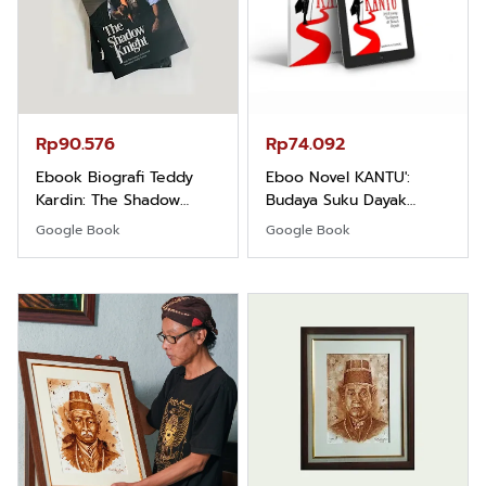
Rp90.576
Rp74.092
Ebook Biografi Teddy
Eboo Novel KANTU':
Kardin: The Shadow
Budaya Suku Dayak
Khight |
Borneo
Google Book
Google Book