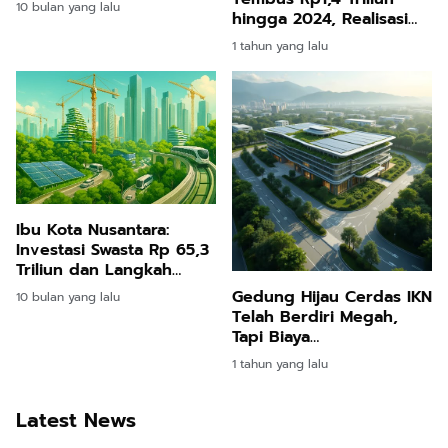
10 bulan yang lalu
hingga 2024, Realisasi
Anggaran Capai 93
1 tahun yang lalu
Persen: Fondasi Finansial
Nusantara Makin Kokoh
Ibu Kota Nusantara:
Investasi Swasta Rp 65,3
Triliun dan Langkah
Menuju Kota Masa Depan
Gedung Hijau Cerdas IKN
10 bulan yang lalu
Telah Berdiri Megah,
Tapi Biaya
Pemeliharaannya
1 tahun yang lalu
Miliaran: Tahap Baru Ibu
Kota Nusantara Dimulai
Latest News