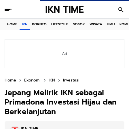
IKN TIME
HOME
IKN
BORNEO
LIFESTYLE
SOSOK
WISATA
ILMU
KOMU
Ad
Home
Ekonomi
IKN
Investasi
Jepang Melirik IKN sebagai
Primadona Investasi Hijau dan
Berkelanjutan
IKN TIME