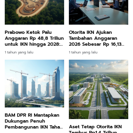
Prabowo Ketok Palu
Otorita IKN Ajukan
Anggaran Rp 48,8 Triliun
Tambahan Anggaran
untuk IKN hingga 2028:
2026 Sebesar Rp 16,13
Target Besar, Taruhan
Triliun: Fokus pada
1 tahun yang lalu
1 tahun yang lalu
Masa Depan Nusantara
Pembangunan Tahap
Dua dan Penataan
Ekosistem Pemerintahan
Baru
BAM DPR RI Mantapkan
Dukungan Penuh
Aset Tetap Otorita IKN
Pembangunan IKN Tahap
Tembus Rp1,4 Triliun
II, Target Rampung 2027