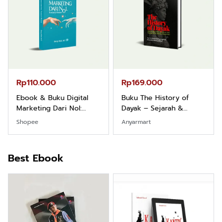
Rp110.000
Rp169.000
Ebook & Buku Digital
Buku The History of
Marketing Dari Nol:
Dayak – Sejarah &
Fondasi & Mindset untuk
Identitas Borneo Asli
Shopee
Anyarmart
Pemula
Best Ebook