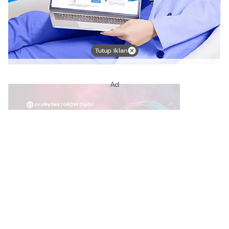
Tutup Iklan
Ad