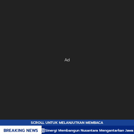
Ad
SCROLL UNTUK MELANJUTKAN MEMBACA
BREAKING NEWS
Sinergi Membangun Nusantara Mengantarkan Jawa Tengah Raih Apresia