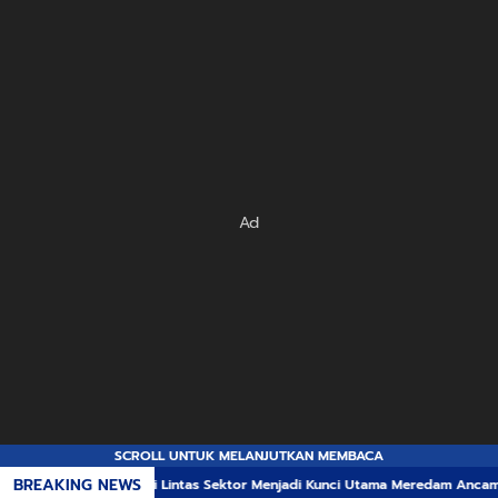
Ad
SCROLL UNTUK MELANJUTKAN MEMBACA
BREAKING NEWS
nergi Lintas Sektor Menjadi Kunci Utama Meredam Ancaman Kebakaran Huta