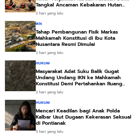
Tangkal Ancaman Kebakaran Hutan
Akibat Kemarau Ekstrem
2 hari yang lalu
IKN
Tahap Pembangunan Fisik Markas
Mahkamah Konstitusi di Ibu Kota
Nusantara Resmi Dimulai
2 hari yang lalu
HUKUM
Masyarakat Adat Suku Balik Gugat
Undang Undang IKN ke Mahkamah
Konstitusi Demi Pertahankan Ruang
Hidup Leluhur
2 hari yang lalu
HUKUM
Mencari Keadilan bagi Anak Polda
Kalbar Usut Dugaan Kekerasan Seksual
di Pontianak
5 hari yang lalu