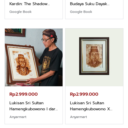
Kardin: The Shadow
Budaya Suku Dayak
Khight |
Borneo
Google Book
Google Book
Rp2.999.000
Rp2.999.000
Lukisan Sri Sultan
Lukisan Sri Sultan
Hamengkubowono I dari
Hamengkubowono X
Kopi Karya Rudi Winarso
dari Kopi Karya Rudi
Anyarmart
Anyarmart
Winarso