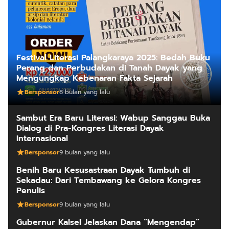
Festival Literasi Palangkaraya 2025: Bedah Buku
Perang dan Perbudakan di Tanah Dayak yang
Mengungkap Kebenaran Fakta Sejarah
Bersponsor
8 bulan yang lalu
Sambut Era Baru Literasi: Wabup Sanggau Buka
Dialog di Pra-Kongres Literasi Dayak
Internasional
Bersponsor
9 bulan yang lalu
Benih Baru Kesusastraan Dayak Tumbuh di
Sekadau: Dari Tembawang ke Gelora Kongres
Penulis
Bersponsor
9 bulan yang lalu
Gubernur Kalsel Jelaskan Dana “Mengendap”