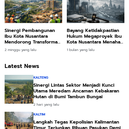
Sinergi Pembangunan
Bayang Ketidakpastian
Ibu Kota Nusantara
Hukum Megaproyek Ibu
Mendorong Transformasi
Kota Nusantara Menahan
Ekonomi dan
Laju Arus Investasi
2 minggu yang lalu
1 bulan yang lalu
Pemerataan Nasional
Global
Latest News
KALTENG
Sinergi Lintas Sektor Menjadi Kunci
Utama Meredam Ancaman Kebakaran
Hutan di Bumi Tambun Bungai
2 hari yang lalu
KALTIM
Langkah Tegas Kepolisian Kalimantan
Timur Terjunkan Ribuan Pasukan Demi