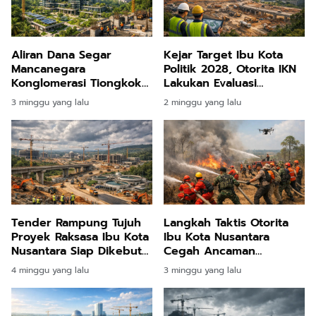
Aliran Dana Segar
Kejar Target Ibu Kota
Mancanegara
Politik 2028, Otorita IKN
Konglomerasi Tiongkok
Lakukan Evaluasi
Bangun Hunian Megah
Menyeluruh Progres
3 minggu yang lalu
2 minggu yang lalu
Triliunan Rupiah di
Pembangunan
Nusantara
Tender Rampung Tujuh
Langkah Taktis Otorita
Proyek Raksasa Ibu Kota
Ibu Kota Nusantara
Nusantara Siap Dikebut
Cegah Ancaman
Pemerintah
Kebakaran Lahan Melalui
4 minggu yang lalu
3 minggu yang lalu
Latihan Terpadu