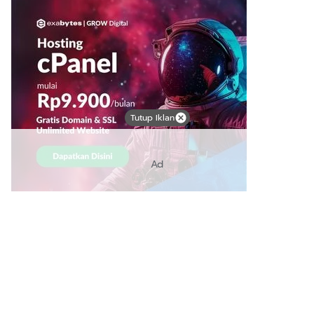
Tutup Iklan
Ad
Link Bermanfaat
Borneo Traevel
See Coffees
Indotribune