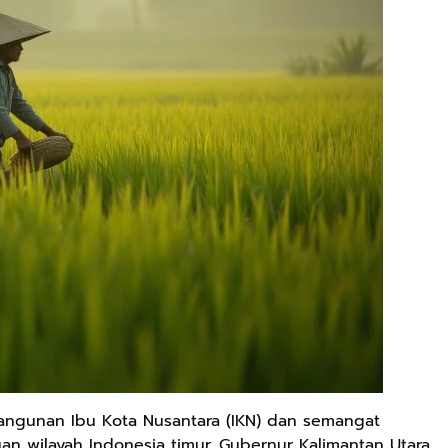
angunan Ibu Kota Nusantara (IKN) dan semangat
 wilayah Indonesia timur, Gubernur Kalimantan Utara