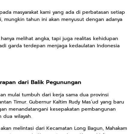
pada masyarakat kami yang ada di perbatasan setiap
api, mungkin tahun ini akan menyusut dengan adanya
Rp2.989.000
Rp158.000
Rp158.000
Lukisan Sri
Kaos Dayak Unik
Kaos Sastra
Sultan
Bisa Bernyanyi
Dayak West
hanya melihat angka, tapi juga realitas kehidupan
Hamengkubowono
Motif Gigi
Borneo All Size
Shopee
Shopee
Anyarmart
adi garda terdepan menjaga kedaulatan Indonesia
II dari Kopi
Taring Ukuran M
Tema
Karya Rudi
Tembawang
Winarso
Harapan dari Balik Pegunungan
an mulai tumbuh dari kerja sama dua provinsi
antan Timur. Gubernur Kaltim Rudy Mas’ud yang baru
engan menandatangani kesepakatan pembangunan
 dua wilayah.
i akan melintasi dari Kecamatan Long Bagun, Mahakam