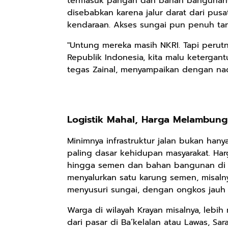
termasuk pangan dan bahan bangunan—da
disebabkan karena jalur darat dari pusa
kendaraan. Akses sungai pun penuh tan
"Untung mereka masih NKRI. Tapi perutny
Republik Indonesia, kita malu ketergan
tegas Zainal, menyampaikan dengan nad
Logistik Mahal, Harga Melambung
Minimnya infrastruktur jalan bukan han
Rp110.000
Rp169.000
Rp165.000
paling dasar kehidupan masyarakat. Har
hingga semen dan bahan bangunan di 
Ebook & Buku
Buku The
Buku Filsafat
menyalurkan satu karung semen, misaln
Digital
History of
Dayak Kajian
Marketing Dari
Dayak – Sejarah
Komprehensif
menyusuri sungai, dengan ongkos jauh 
Shopee
Anyarmart
Shopee
Nol: Fondasi &
& Identitas
Atas Manusia
Warga di wilayah Krayan misalnya, leb
Mindset untuk
Borneo Asli
Dayak
Pemula
dari pasar di Ba’kelalan atau Lawas, Sa