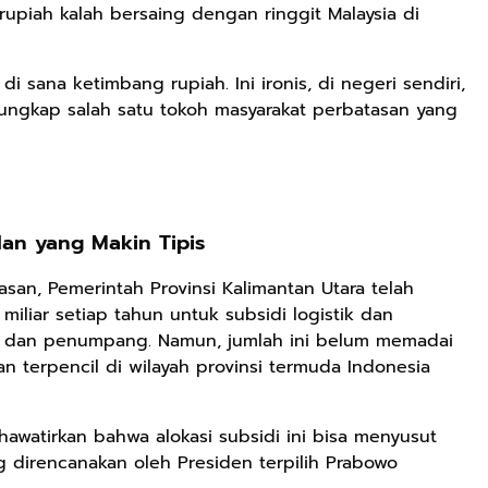
 rupiah kalah bersaing dengan ringgit Malaysia di
di sana ketimbang rupiah. Ini ironis, di negeri sendiri,
Rp71.706
 ungkap salah satu tokoh masyarakat perbatasan yang
Ebook Vescovo
Motociclista –
Kisah Nyata
Google Book
Uskup Giulio
Mencuccini, C.P
Rp149.450
Rp98.049
di Kalimantan
lan yang Makin Tipis
Barat
Ebook 100 Anak
Ebook The
Tambang
Forest Therapy
an, Pemerintah Provinsi Kalimantan Utara telah
Indonesia box
ala Dayak:
Google Book
Google Book
iliar setiap tahun untuk subsidi logistik dan
cover
Healing Wisdom
ng dan penumpang. Namun, jumlah ini belum memadai
from the Heart
n terpencil di wilayah provinsi termuda Indonesia
of Borneor
hawatirkan bahwa alokasi subsidi ini bisa menyusut
ng direncanakan oleh Presiden terpilih Prabowo