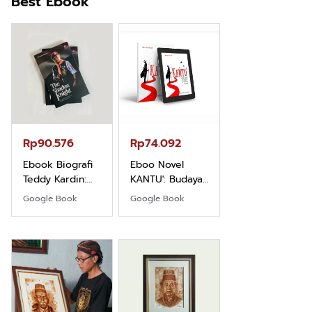
Best Ebook
Rp71.706
Ebook Vescovo
Motociclista –
Kisah Nyata
Google Book
Uskup Giulio
Mencuccini, C.P
Rp90.576
Rp74.092
di Kalimantan
Barat
Ebook Biografi
Eboo Novel
Teddy Kardin:
KANTU': Budaya
The Shadow
Suku Dayak
Google Book
Google Book
Khight |
Borneo