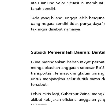
atau Tanjung Selor. Situasi ini membuat
tanah sendiri.
"Ada yang bilang, ringgit lebih berguna 
Rp98.049
Rp90.576
Rp74.092
uang negara sendiri tidak punya daya,"
Ebook The
Ebook Biografi
Eboo Novel
tak ingin disebut namanya.
Forest Therapy
Teddy Kardin:
KANTU': Budaya
ala Dayak:
The Shadow
Suku Dayak
Google Book
Google Book
Google Book
Healing Wisdom
Khight |
Borneo
from the Heart
of Borneor
Subsidi Pemerintah Daerah: Banta
Guna meringankan beban rakyat perbatas
mengalokasikan anggaran sebesar Rp15 m
transportasi, termasuk angkutan bara
untuk menjangkau seluruh titik rawan da
tersebut.
Lebih miris lagi, Gubernur Zainal mengk
akibat kebijakan efisiensi anggaran ya