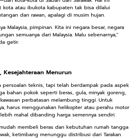
ri kota-kota di Sabah dan Sarawak. Hal ini
t kota atau ibukota kabupaten tak bisa dilalui
tangan dan rawan, apalagi di musim hujan.
a Malaysia, pimpinan. Kita ini negara besar, negara
tungan semuanya dari Malaysia. Malu sebenarnya,"
a getir.
, Kesejahteraan Menurun
ya persoalan teknis, tapi telah berdampak pada aspek
Rp125.000
Rp128.900
Rp119.999
ga bahan pokok seperti beras, gula, minyak goreng,
kawasan perbatasan melambung tinggi. Untuk
Buku Seringai
Republik
Durian Cinta |
ya, harus menggunakan helikopter atau perahu motor
Kunang-kunang
Kelamin | Hybrid
Kumpulan
Kumpulan Puisi
Poetry Book
Cerpen – Wisnu
lebih mahal dibanding harga semennya sendiri.
Anyarmart
Anyarmart
Anyarmart
Wisnu
Pamungkas
ih mudah membeli beras dan kebutuhan rumah tangga
Pamungkas
rawak, ketimbang menunggu distribusi dari Tarakan