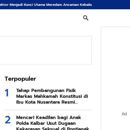
 Meredam Ancaman Kebakaran Hutan di Bumi Tambun Bungai
Langkah Tegas 
Terpopuler
Tahap Pembangunan Fisik
Markas Mahkamah Konstitusi di
Ibu Kota Nusantara Resmi
Dimulai
Ad
Mencari Keadilan bagi Anak
Polda Kalbar Usut Dugaan
Kekerasan Seksual di Pontianak