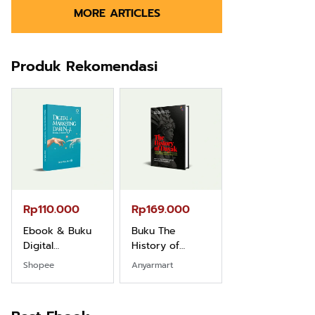
MORE ARTICLES
Produk Rekomendasi
Rp110.000
Rp169.000
Rp165.000
Ebook & Buku
Buku The
Buku Filsafat
Digital
History of
Dayak Kajian
Marketing Dari
Dayak – Sejarah
Komprehensif
Shopee
Anyarmart
Shopee
Nol: Fondasi &
& Identitas
Atas Manusia
Mindset untuk
Borneo Asli
Dayak
Pemula