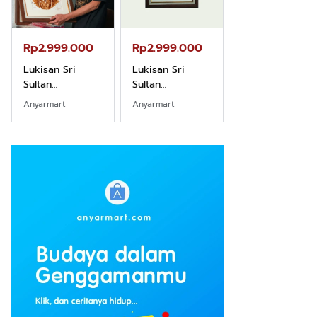
Rp2.999.000
Rp2.999.000
Rp2.989.000
Lukisan Sri
Lukisan Sri
Lukisan Sri
Sultan
Sultan
Sultan
Hamengkubowono
Hamengkubowono
Hamengkubow
Anyarmart
Anyarmart
Shopee
I dari Kopi Karya
X dari Kopi
II dari Kopi
Rudi Winarso
Karya Rudi
Karya Rudi
Winarso
Winarso