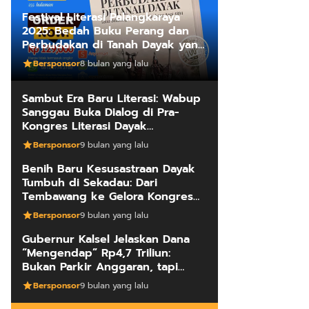
Festival Literasi Palangkaraya
2025: Bedah Buku Perang dan
Perbudakan di Tanah Dayak yang
Mengungkap Kebenaran Fakta
Bersponsor
8 bulan yang lalu
Sejarah
Sambut Era Baru Literasi: Wabup
Sanggau Buka Dialog di Pra-
Kongres Literasi Dayak
Internasional
Bersponsor
9 bulan yang lalu
Benih Baru Kesusastraan Dayak
Tumbuh di Sekadau: Dari
Tembawang ke Gelora Kongres
Penulis
Bersponsor
9 bulan yang lalu
Gubernur Kalsel Jelaskan Dana
“Mengendap” Rp4,7 Triliun:
Bukan Parkir Anggaran, tapi
Manajemen Kas Daerah
Bersponsor
9 bulan yang lalu