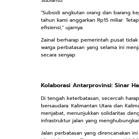
Subianto.
"Subsidi angkutan orang dan barang ke
tahun kami anggarkan Rp15 miliar. Tet
Rp158.000
Rp2.999.000
Rp2.999.000
efisiensi," ujarnya.
Kaos Sastra
Lukisan Sri
Lukisan Sri
Dayak West
Sultan
Sultan
Zainal berharap pemerintah pusat tidak 
Borneo All Size
Hamengkubowono
Hamengkubowono
Anyarmart
Anyarmart
Anyarmart
warga perbatasan yang selama ini menj
Tema
I dari Kopi Karya
X dari Kopi
secara senyap.
Tembawang
Rudi Winarso
Karya Rudi
Winarso
Kolaborasi Antarprovinsi: Sinar 
Di tengah keterbatasan, secercah harap
bersaudara: Kalimantan Utara dan Kalim
menjabat, menunjukkan solidaritas d
infrastruktur jalan yang menghubungkan
Jalan perbatasan yang direncanakan in