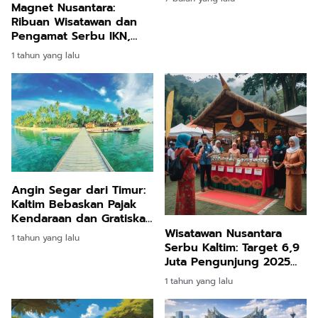
Magnet Nusantara:
Ribuan Wisatawan dan
Pengamat Serbu IKN,
dari Kalimantan hingga
1 tahun yang lalu
Eropa
Angin Segar dari Timur:
Kaltim Bebaskan Pajak
Kendaraan dan Gratiskan
Destinasi Wisata, Ini
Wisatawan Nusantara
1 tahun yang lalu
Penjelasan Lengkap
Serbu Kaltim: Target 6,9
Program '3 THR
Juta Pengunjung 2025
Gubernur
Diyakini Tercapai, Ini
1 tahun yang lalu
Strategi dan Daya
Tariknya