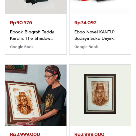
Rp90.576
Rp74.092
Ebook Biografi Teddy
Eboo Novel KANTU':
Kardin: The Shadow
Budaya Suku Dayak
Khight |
Borneo
Google Book
Google Book
Rp2.999.000
Rp2.999.000