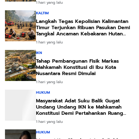
1 hari yang lalu
KALTIM
Langkah Tegas Kepolisian Kalimantan
Timur Terjunkan Ribuan Pasukan Demi
Tangkal Ancaman Kebakaran Hutan
Akibat Kemarau Ekstrem
1 hari yang lalu
IKN
Tahap Pembangunan Fisik Markas
Mahkamah Konstitusi di Ibu Kota
Nusantara Resmi Dimulai
1 hari yang lalu
HUKUM
Masyarakat Adat Suku Balik Gugat
Undang Undang IKN ke Mahkamah
Konstitusi Demi Pertahankan Ruang
Hidup Leluhur
1 hari yang lalu
HUKUM