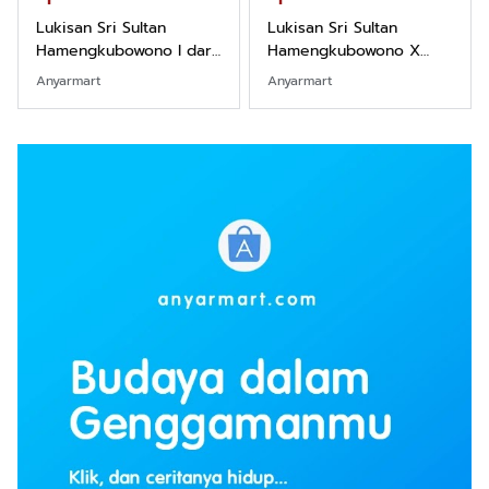
Lukisan Sri Sultan
Lukisan Sri Sultan
Hamengkubowono I dari
Hamengkubowono X
Kopi Karya Rudi Winarso
dari Kopi Karya Rudi
Anyarmart
Anyarmart
Winarso