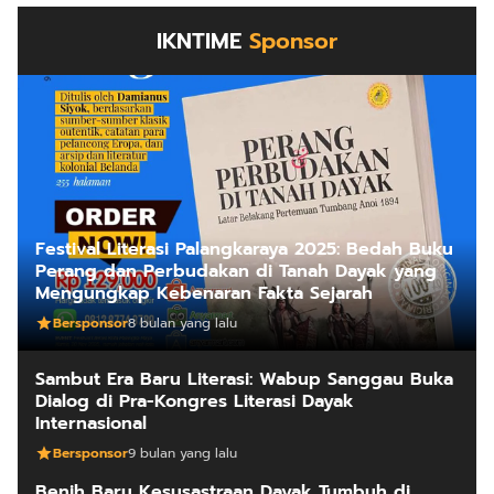
IKNTIME
Sponsor
Festival Literasi Palangkaraya 2025: Bedah Buku
Perang dan Perbudakan di Tanah Dayak yang
Mengungkap Kebenaran Fakta Sejarah
Bersponsor
8 bulan yang lalu
Sambut Era Baru Literasi: Wabup Sanggau Buka
Dialog di Pra-Kongres Literasi Dayak
Internasional
Bersponsor
9 bulan yang lalu
Benih Baru Kesusastraan Dayak Tumbuh di