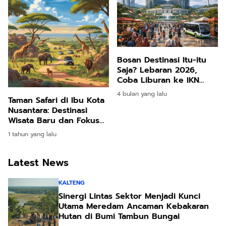
Bosan Destinasi Itu-itu
Saja? Lebaran 2026,
Coba Liburan ke IKN
Nusantara: Destinasi Baru
4 bulan yang lalu
Taman Safari di Ibu Kota
yang Siap Sambut
Nusantara: Destinasi
Ribuan Pengunjung
Wisata Baru dan Fokus
pada Pembangunan
1 tahun yang lalu
Wilayah Penyangga
Latest News
KALTENG
Sinergi Lintas Sektor Menjadi Kunci
Utama Meredam Ancaman Kebakaran
Hutan di Bumi Tambun Bungai