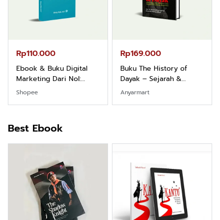
Rp110.000
Rp169.000
Ebook & Buku Digital
Buku The History of
Marketing Dari Nol:
Dayak – Sejarah &
Fondasi & Mindset untuk
Identitas Borneo Asli
Shopee
Anyarmart
Pemula
Best Ebook