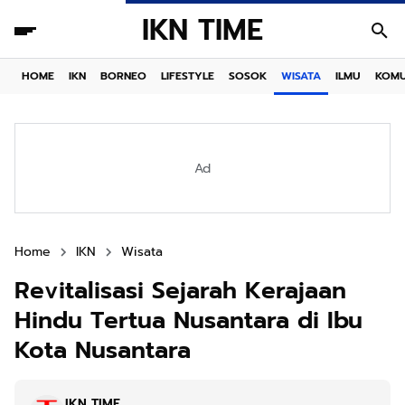
IKN TIME
HOME
IKN
BORNEO
LIFESTYLE
SOSOK
WISATA
ILMU
KOMU
Ad
Home
IKN
Wisata
Revitalisasi Sejarah Kerajaan
Hindu Tertua Nusantara di Ibu
Kota Nusantara
IKN TIME