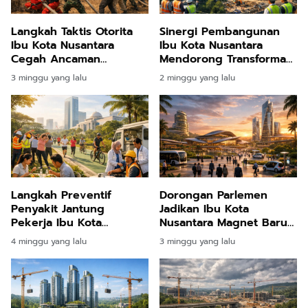
Langkah Taktis Otorita
Sinergi Pembangunan
Ibu Kota Nusantara
Ibu Kota Nusantara
Cegah Ancaman
Mendorong Transformasi
Kebakaran Lahan Melalui
Ekonomi dan
3 minggu yang lalu
2 minggu yang lalu
Latihan Terpadu
Pemerataan Nasional
Langkah Preventif
Dorongan Parlemen
Penyakit Jantung
Jadikan Ibu Kota
Pekerja Ibu Kota
Nusantara Magnet Baru
Nusantara Melalui
Industri Pariwisata Bisnis
4 minggu yang lalu
3 minggu yang lalu
Transformasi Gaya Hidup
Tanah Air
Sehat