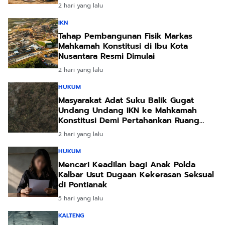
Akibat Kemarau Ekstrem
2 hari yang lalu
IKN
Tahap Pembangunan Fisik Markas
Mahkamah Konstitusi di Ibu Kota
Nusantara Resmi Dimulai
2 hari yang lalu
HUKUM
Masyarakat Adat Suku Balik Gugat
Undang Undang IKN ke Mahkamah
Konstitusi Demi Pertahankan Ruang
Hidup Leluhur
2 hari yang lalu
HUKUM
Mencari Keadilan bagi Anak Polda
Kalbar Usut Dugaan Kekerasan Seksual
di Pontianak
5 hari yang lalu
KALTENG