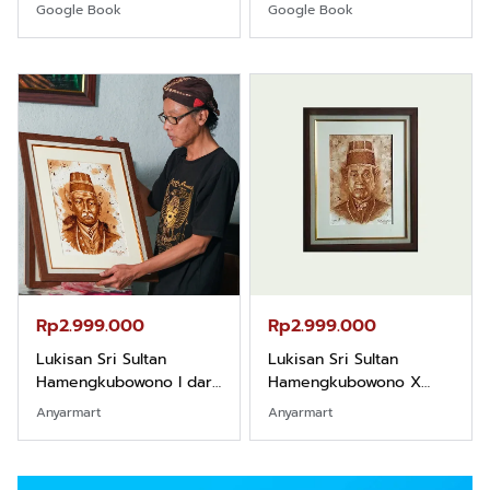
Khight |
Borneo
Google Book
Google Book
Rp2.999.000
Rp2.999.000
Lukisan Sri Sultan
Lukisan Sri Sultan
Hamengkubowono I dari
Hamengkubowono X
Kopi Karya Rudi Winarso
dari Kopi Karya Rudi
Anyarmart
Anyarmart
Winarso