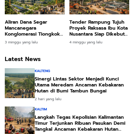
Aliran Dana Segar
Tender Rampung Tujuh
Mancanegara
Proyek Raksasa Ibu Kota
Konglomerasi Tiongkok
Nusantara Siap Dikebut
Bangun Hunian Megah
Pemerintah
3 minggu yang lalu
4 minggu yang lalu
Triliunan Rupiah di
Nusantara
Latest News
KALTENG
Sinergi Lintas Sektor Menjadi Kunci
Utama Meredam Ancaman Kebakaran
Hutan di Bumi Tambun Bungai
2 hari yang lalu
KALTIM
Langkah Tegas Kepolisian Kalimantan
Timur Terjunkan Ribuan Pasukan Demi
Tangkal Ancaman Kebakaran Hutan