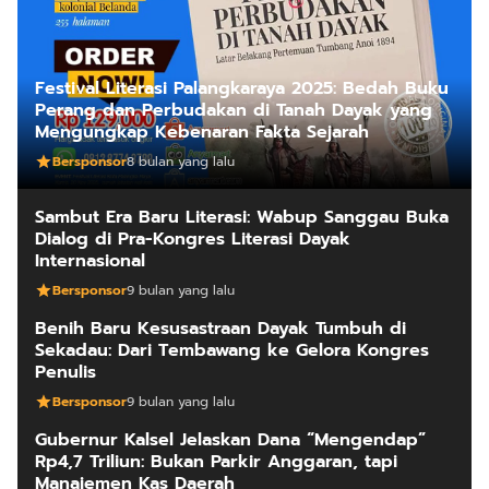
Festival Literasi Palangkaraya 2025: Bedah Buku
Perang dan Perbudakan di Tanah Dayak yang
Mengungkap Kebenaran Fakta Sejarah
Bersponsor
8 bulan yang lalu
Sambut Era Baru Literasi: Wabup Sanggau Buka
Dialog di Pra-Kongres Literasi Dayak
Internasional
Bersponsor
9 bulan yang lalu
Benih Baru Kesusastraan Dayak Tumbuh di
Sekadau: Dari Tembawang ke Gelora Kongres
Penulis
Bersponsor
9 bulan yang lalu
Gubernur Kalsel Jelaskan Dana “Mengendap”
Rp4,7 Triliun: Bukan Parkir Anggaran, tapi
Manajemen Kas Daerah