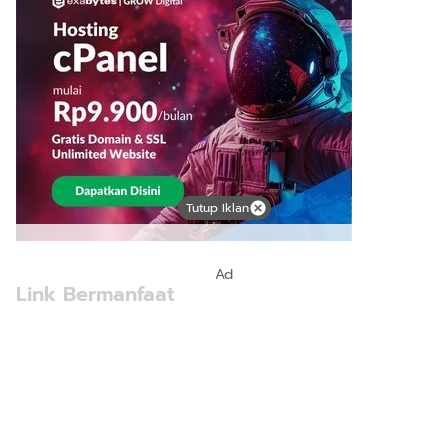
Tutup Iklan
Ad
Link Bermanfaat
Borneo Traevel
See Coffees
Indotribune
Sawit Asia