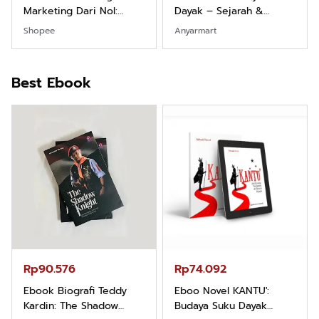
Marketing Dari Nol:
Dayak – Sejarah &
Fondasi & Mindset untuk
Identitas Borneo Asli
Shopee
Anyarmart
Pemula
Best Ebook
Rp90.576
Rp74.092
Ebook Biografi Teddy
Eboo Novel KANTU':
Kardin: The Shadow
Budaya Suku Dayak