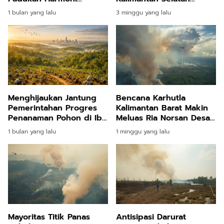
Ekologi dan Teknologi
Mengintai di Balik
1 bulan yang lalu
3 minggu yang lalu
Masa Depan
Mengeringnya Lahan
Gambut
Menghijaukan Jantung
Bencana Karhutla
Pemerintahan Progres
Kalimantan Barat Makin
Penanaman Pohon di Ibu
Meluas Ria Norsan Desak
Kota Nusantara Tembus
Segera Dilakukan
1 bulan yang lalu
1 minggu yang lalu
Delapan Ribu Hektare
Modifikasi Cuaca
Lebih
Mayoritas Titik Panas
Antisipasi Darurat