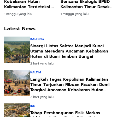
Kebakaran Hutan
Bencana Ekologis BPBD
Kalimantan Terdeteksi di
Kalimantan Timur Desak
Dalam Wilayah Konsesi
Masyarakat Proaktif
1 minggu yang lalu
1 minggu yang lalu
Perusahaan
Laporkan Titik Api
Latest News
KALTENG
Sinergi Lintas Sektor Menjadi Kunci
Utama Meredam Ancaman Kebakaran
Hutan di Bumi Tambun Bungai
2 hari yang lalu
KALTIM
Langkah Tegas Kepolisian Kalimantan
Timur Terjunkan Ribuan Pasukan Demi
Tangkal Ancaman Kebakaran Hutan
Akibat Kemarau Ekstrem
2 hari yang lalu
IKN
Tahap Pembangunan Fisik Markas