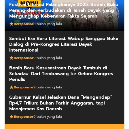
Festival Literasi Palangkaraya 2025: Bedah Buku
Perang dan Perbudakan di Tanah Dayak yang
Mengungkap Kebenaran Fakta Sejarah
Bersponsor
8 bulan yang lalu
Sambut Era Baru Literasi: Wabup Sanggau Buka
Dialog di Pra-Kongres Literasi Dayak
Internasional
Bersponsor
9 bulan yang lalu
Benih Baru Kesusastraan Dayak Tumbuh di
Sekadau: Dari Tembawang ke Gelora Kongres
Penulis
Bersponsor
9 bulan yang lalu
Gubernur Kalsel Jelaskan Dana “Mengendap”
Rp4,7 Triliun: Bukan Parkir Anggaran, tapi
Manajemen Kas Daerah
Bersponsor
9 bulan yang lalu