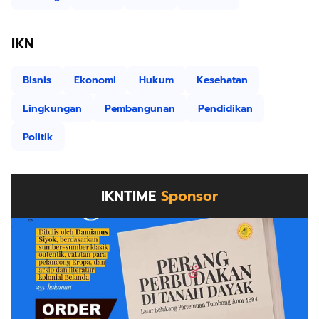
IKN
Bisnis
Ekonomi
Hukum
Kesehatan
Lingkungan
Pembangunan
Pendidikan
Politik
IKNTIME
Sponsor