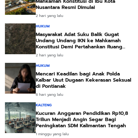
Mahkamah Konstitusi di Ibu Kota
Nusantara Resmi Dimulai
2 hari yang lalu
HUKUM
Masyarakat Adat Suku Balik Gugat
Undang Undang IKN ke Mahkamah
Konstitusi Demi Pertahankan Ruang
Hidup Leluhur
2 hari yang lalu
HUKUM
Mencari Keadilan bagi Anak Polda
Kalbar Usut Dugaan Kekerasan Seksual
di Pontianak
6 hari yang lalu
KALTENG
Kucuran Anggaran Pendidikan Rp10,8
Triliun Menjadi Angin Segar Bagi
Peningkatan SDM Kalimantan Tengah
1 minggu yang lalu