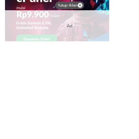
Tutup Iklan
Ad
Link Bermanfaat
Borneo Traevel
See Coffees
Indotribune
Sawit Asia
Mering