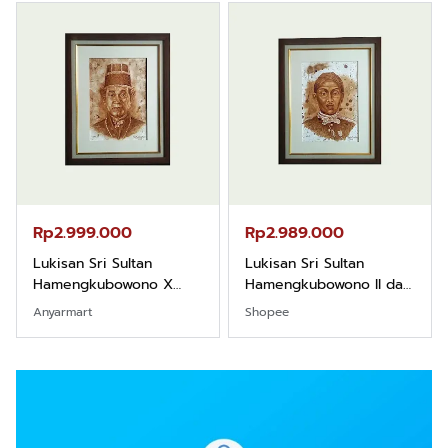
Rp2.999.000
Rp2.989.000
Lukisan Sri Sultan
Lukisan Sri Sultan
Hamengkubowono X
Hamengkubowono II dari
dari Kopi Karya Rudi
Kopi Karya Rudi Winarso
Anyarmart
Shopee
Winarso