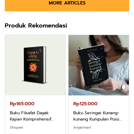
MORE ARTICLES
Produk Rekomendasi
Rp165.000
Rp125.000
Buku Filsafat Dayak
Buku Seringai Kunang-
Kajian Komprehensif
kunang Kumpulan Puisi
Atas Manusia Dayak
Wisnu Pamungkas
Shopee
Anyarmart