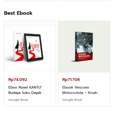
Best Ebook
Rp74.092
Rp71.706
Eboo Novel KANTU':
Ebook Vescovo
Budaya Suku Dayak
Motociclista – Kisah
Borneo
Nyata Uskup Giulio
Google Book
Google Book
Mencuccini, C.P di
Kalimantan Barat