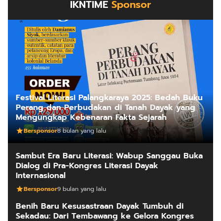
IKNTIME
Sponsor
Festival Literasi Palangkaraya 2025: Bedah Buku
Perang dan Perbudakan di Tanah Dayak yang
Mengungkap Kebenaran Fakta Sejarah
Bersponsor
8 bulan yang lalu
Sambut Era Baru Literasi: Wabup Sanggau Buka
Dialog di Pra-Kongres Literasi Dayak
Internasional
Bersponsor
9 bulan yang lalu
Benih Baru Kesusastraan Dayak Tumbuh di
Sekadau: Dari Tembawang ke Gelora Kongres