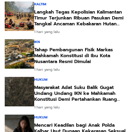
KALTIM
Langkah Tegas Kepolisian Kalimantan
Timur Terjunkan Ribuan Pasukan Demi
Tangkal Ancaman Kebakaran Hutan
Akibat Kemarau Ekstrem
1 hari yang lalu
IKN
Tahap Pembangunan Fisik Markas
Mahkamah Konstitusi di Ibu Kota
Nusantara Resmi Dimulai
1 hari yang lalu
HUKUM
Masyarakat Adat Suku Balik Gugat
Undang Undang IKN ke Mahkamah
Konstitusi Demi Pertahankan Ruang
Hidup Leluhur
1 hari yang lalu
HUKUM
Mencari Keadilan bagi Anak Polda
Kalbar Usut Dugaan Kekerasan Seksual