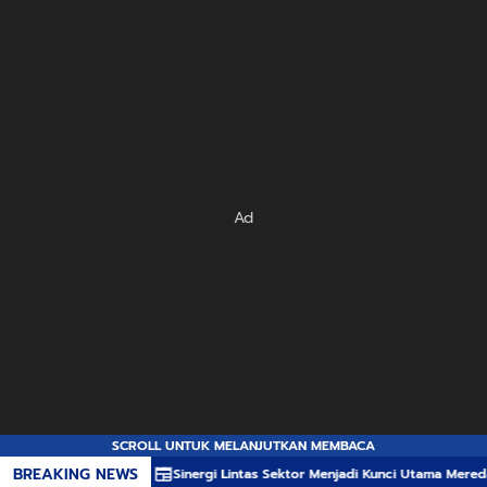
Ad
SCROLL UNTUK MELANJUTKAN MEMBACA
BREAKING NEWS
Sinergi Lintas Sektor Menjadi Kunci Utama Meredam Ancaman Keba