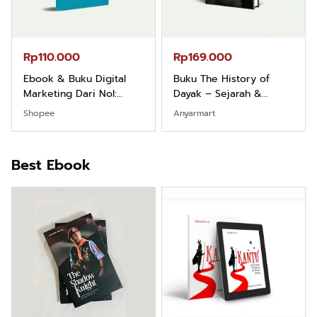
Rp110.000
Rp169.000
Ebook & Buku Digital
Buku The History of
Marketing Dari Nol:
Dayak – Sejarah &
Fondasi & Mindset untuk
Identitas Borneo Asli
Shopee
Anyarmart
Pemula
Best Ebook