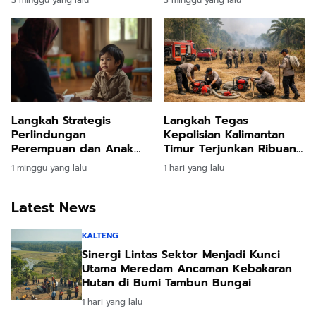
3 minggu yang lalu
3 minggu yang lalu
Kawasan Nusantara
Nusantara
Langkah Strategis
Langkah Tegas
Perlindungan
Kepolisian Kalimantan
Perempuan dan Anak
Timur Terjunkan Ribuan
Kalimantan Timur
Pasukan Demi Tangkal
1 minggu yang lalu
1 hari yang lalu
Berikan Pendampingan
Ancaman Kebakaran
Psikologis Pulihkan Masa
Hutan Akibat Kemarau
Depan Korban
Latest News
Ekstrem
Kekerasan
KALTENG
Sinergi Lintas Sektor Menjadi Kunci
Utama Meredam Ancaman Kebakaran
Hutan di Bumi Tambun Bungai
1 hari yang lalu