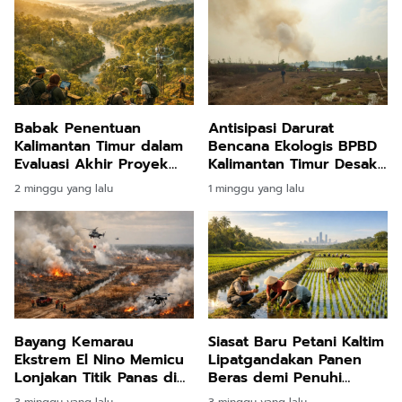
Babak Penentuan
Antisipasi Darurat
Kalimantan Timur dalam
Bencana Ekologis BPBD
Evaluasi Akhir Proyek
Kalimantan Timur Desak
Karbon Bank Dunia Demi
Masyarakat Proaktif
2 minggu yang lalu
1 minggu yang lalu
Pembangunan
Laporkan Titik Api
Berkelanjutan
Bayang Kemarau
Siasat Baru Petani Kaltim
Ekstrem El Nino Memicu
Lipatgandakan Panen
Lonjakan Titik Panas di
Beras demi Penuhi
Kalimantan Timur dan
Kebutuhan Ibu Kota