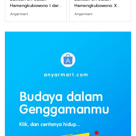
Hamengkubowono I dari
Hamengkubowono X
Kopi Karya Rudi Winarso
dari Kopi Karya Rudi
Anyarmart
Anyarmart
Winarso