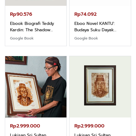
Rp90.576
Rp74.092
Ebook Biografi Teddy
Eboo Novel KANTU':
Kardin: The Shadow
Budaya Suku Dayak
Khight |
Borneo
Google Book
Google Book
Rp2.999.000
Rp2.999.000
Lukisan Sri Sultan
Lukisan Sri Sultan