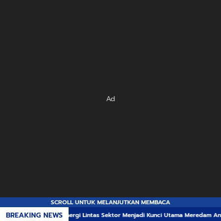
Ad
SCROLL UNTUK MELANJUTKAN MEMBACA
BREAKING NEWS
inergi Lintas Sektor Menjadi Kunci Utama Meredam Ancaman Kebakaran Hut