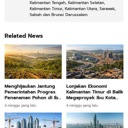
Kalimantan Tengah, Kalimantan Selatan,
Kalimantan Timur, Kalimantan Utara, Sarawak,
Sabah dan Brunei Darussalam.
Related News
Menghijaukan Jantung
Lonjakan Ekonomi
Pemerintahan Progres
Kalimantan Timur di Balik
Penanaman Pohon di Ibu
Megaproyek Ibu Kota
Kota Nusantara Tembus
Nusantara
4 minggu yang lalu
4 minggu yang lalu
Delapan Ribu Hektare
Lebih