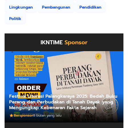
Lingkungan
Pembangunan
Pendidikan
Politik
IKNTIME
Sponsor
Festival Literasi Palangkaraya 2025: Bedah Buku
Perang dan Perbudakan di Tanah Dayak yang
Mengungkap Kebenaran Fakta Sejarah
Bersponsor
8 bulan yang lalu