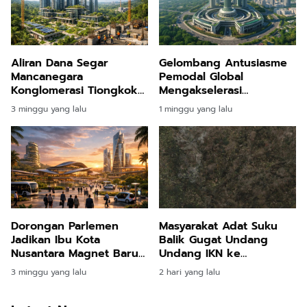
Aliran Dana Segar
Gelombang Antusiasme
Mancanegara
Pemodal Global
Konglomerasi Tiongkok
Mengakselerasi
Bangun Hunian Megah
Pembangunan Kota Masa
3 minggu yang lalu
1 minggu yang lalu
Triliunan Rupiah di
Depan di Jantung
Nusantara
Kalimantan
Dorongan Parlemen
Masyarakat Adat Suku
Jadikan Ibu Kota
Balik Gugat Undang
Nusantara Magnet Baru
Undang IKN ke
Industri Pariwisata Bisnis
Mahkamah Konstitusi
3 minggu yang lalu
2 hari yang lalu
Tanah Air
Demi Pertahankan Ruang
Hidup Leluhur