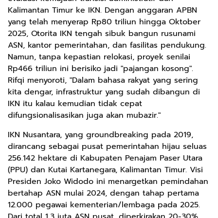
Kalimantan Timur ke IKN. Dengan anggaran APBN
yang telah menyerap Rp80 triliun hingga Oktober
2025, Otorita IKN tengah sibuk bangun rusunami
ASN, kantor pemerintahan, dan fasilitas pendukung.
Namun, tanpa kepastian relokasi, proyek senilai
Rp466 triliun ini berisiko jadi "pajangan kosong".
Rifqi menyoroti, "Dalam bahasa rakyat yang sering
kita dengar, infrastruktur yang sudah dibangun di
IKN itu kalau kemudian tidak cepat
difungsionalisasikan juga akan mubazir."
IKN Nusantara, yang groundbreaking pada 2019,
dirancang sebagai pusat pemerintahan hijau seluas
256.142 hektare di Kabupaten Penajam Paser Utara
(PPU) dan Kutai Kartanegara, Kalimantan Timur. Visi
Presiden Joko Widodo ini menargetkan pemindahan
bertahap ASN mulai 2024, dengan tahap pertama
12.000 pegawai kementerian/lembaga pada 2025.
Dari total 1,3 juta ASN pusat, diperkirakan 20-30%