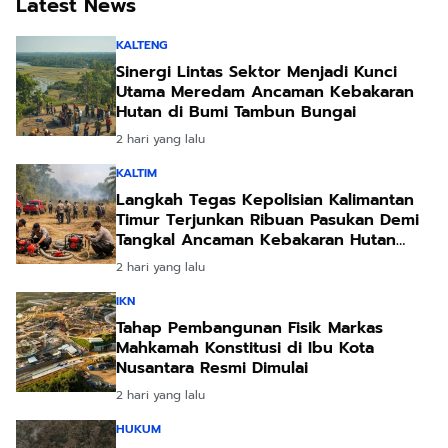
Latest News
KALTENG
Sinergi Lintas Sektor Menjadi Kunci
Utama Meredam Ancaman Kebakaran
Hutan di Bumi Tambun Bungai
2 hari yang lalu
KALTIM
Langkah Tegas Kepolisian Kalimantan
Timur Terjunkan Ribuan Pasukan Demi
Tangkal Ancaman Kebakaran Hutan
Akibat Kemarau Ekstrem
2 hari yang lalu
IKN
Tahap Pembangunan Fisik Markas
Mahkamah Konstitusi di Ibu Kota
Nusantara Resmi Dimulai
2 hari yang lalu
HUKUM