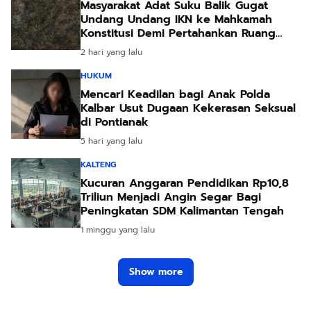
Masyarakat Adat Suku Balik Gugat
Undang Undang IKN ke Mahkamah
Konstitusi Demi Pertahankan Ruang
Hidup Leluhur
2 hari yang lalu
HUKUM
Mencari Keadilan bagi Anak Polda
Kalbar Usut Dugaan Kekerasan Seksual
di Pontianak
5 hari yang lalu
KALTENG
Kucuran Anggaran Pendidikan Rp10,8
Triliun Menjadi Angin Segar Bagi
Peningkatan SDM Kalimantan Tengah
1 minggu yang lalu
Show more