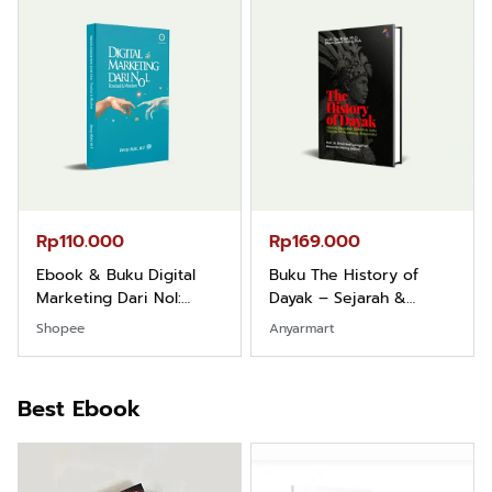
Rp110.000
Rp169.000
Ebook & Buku Digital
Buku The History of
Marketing Dari Nol:
Dayak – Sejarah &
Fondasi & Mindset untuk
Identitas Borneo Asli
Shopee
Anyarmart
Pemula
Best Ebook