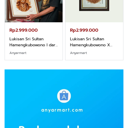
Rp2.999.000
Rp2.999.000
Lukisan Sri Sultan
Lukisan Sri Sultan
Hamengkubowono I dari
Hamengkubowono X
Kopi Karya Rudi Winarso
dari Kopi Karya Rudi
Anyarmart
Anyarmart
Winarso