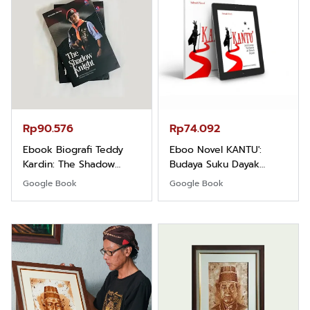
Rp90.576
Rp74.092
Ebook Biografi Teddy
Eboo Novel KANTU':
Kardin: The Shadow
Budaya Suku Dayak
Khight |
Borneo
Google Book
Google Book