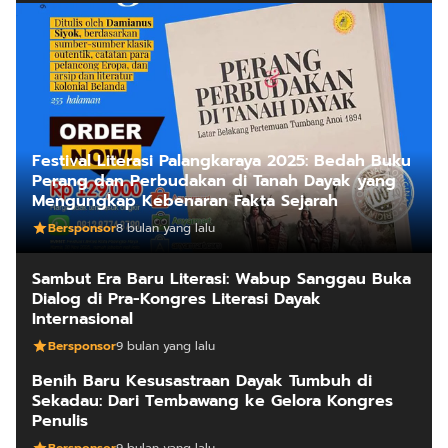
Festival Literasi Palangkaraya 2025: Bedah Buku
Perang dan Perbudakan di Tanah Dayak yang
Mengungkap Kebenaran Fakta Sejarah
Bersponsor
8 bulan yang lalu
Sambut Era Baru Literasi: Wabup Sanggau Buka
Dialog di Pra-Kongres Literasi Dayak
Internasional
Bersponsor
9 bulan yang lalu
Benih Baru Kesusastraan Dayak Tumbuh di
Sekadau: Dari Tembawang ke Gelora Kongres
Penulis
Bersponsor
9 bulan yang lalu