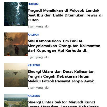
HUKUM
Tragedi Memilukan di Pelosok Landak
Saat Ibu dan Balita Ditemukan Tewas di
Hutan
9 jam yang lalu
KALBAR
Misi Kemanusiaan Tim BKSDA
Menyelamatkan Orangutan Kalimantan
dari Kepungan Api Karhutla di
Ketapang
9 jam yang lalu
KALTENG
Sinergi Udara dan Darat Kalimantan
Tengah Cegah Kebakaran Hutan
Melalui Patroli Pesawat Tanpa Awak
9 jam yang lalu
KALTENG
Sinergi Lintas Sektor Menjadi Kunci