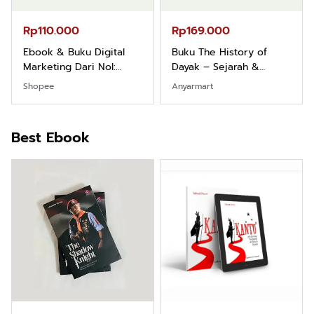
Rp110.000
Rp169.000
Ebook & Buku Digital
Buku The History of
Marketing Dari Nol:
Dayak – Sejarah &
Fondasi & Mindset untuk
Identitas Borneo Asli
Shopee
Anyarmart
Pemula
Best Ebook