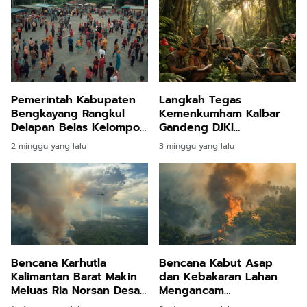
Pemerintah Kabupaten
Langkah Tegas
Bengkayang Rangkul
Kemenkumham Kalbar
Delapan Belas Kelompok
Gandeng DJKI
Etnis Demi Perkokoh
Inventarisasi Sumber
2 minggu yang lalu
3 minggu yang lalu
Harmoni dan Stabilitas
Daya Genetik demi
Daerah
Lindungi Kekayaan
Komunal
Bencana Karhutla
Bencana Kabut Asap
Kalimantan Barat Makin
dan Kebakaran Lahan
Meluas Ria Norsan Desak
Mengancam
Segera Dilakukan
Keselamatan Ratusan