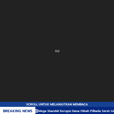
Ad
SCROLL UNTUK MELANJUTKAN MEMBACA
BREAKING NEWS
Mega Skandal Korupsi Dana Hibah Pilkada Seret Lima Komisioner KPU K