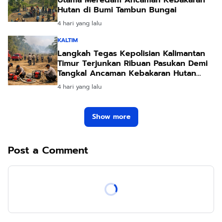
Utama Meredam Ancaman Kebakaran
Hutan di Bumi Tambun Bungai
4 hari yang lalu
KALTIM
Langkah Tegas Kepolisian Kalimantan
Timur Terjunkan Ribuan Pasukan Demi
Tangkal Ancaman Kebakaran Hutan
Akibat Kemarau Ekstrem
4 hari yang lalu
Show more
Post a Comment