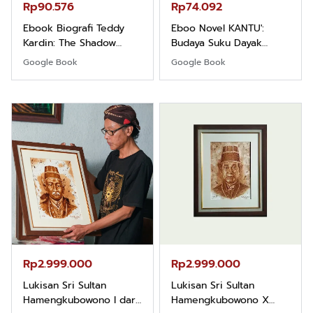
Rp90.576
Rp74.092
Ebook Biografi Teddy
Eboo Novel KANTU':
Kardin: The Shadow
Budaya Suku Dayak
Khight |
Borneo
Google Book
Google Book
Rp2.999.000
Rp2.999.000
Lukisan Sri Sultan
Lukisan Sri Sultan
Hamengkubowono I dari
Hamengkubowono X