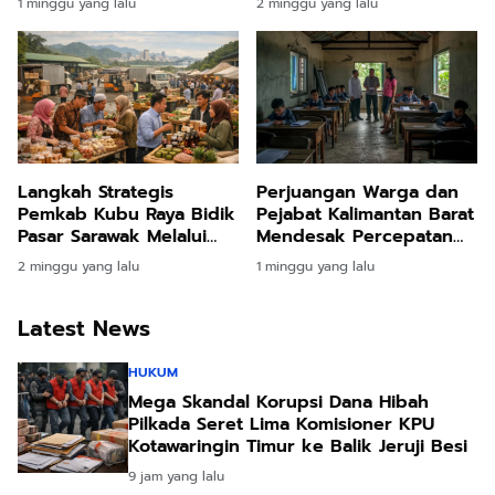
1 minggu yang lalu
2 minggu yang lalu
Modifikasi Cuaca
Orang Utan di Pusat
Rehabilitasi Ketapang
Langkah Strategis
Perjuangan Warga dan
Pemkab Kubu Raya Bidik
Pejabat Kalimantan Barat
Pasar Sarawak Melalui
Mendesak Percepatan
Sektor Perdagangan
Revitalisasi Ratusan
2 minggu yang lalu
1 minggu yang lalu
dan Industri Halal
Sekolah Rusak di
Kemdikdasmen
Latest News
HUKUM
Mega Skandal Korupsi Dana Hibah
Pilkada Seret Lima Komisioner KPU
Kotawaringin Timur ke Balik Jeruji Besi
9 jam yang lalu