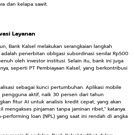
ra dan kelapa sawit.
Rp2.989.000
Rp158.000
Rp158.000
Lukisan Sri
Kaos Dayak Unik
Kaos Sastra
Sultan
Bisa Bernyanyi
Dayak West
vasi Layanan
Hamengkubowono
Motif Gigi
Borneo All Size
Shopee
Shopee
Anyarmart
II dari Kopi
Taring Ukuran M
Tema
iun, Bank Kalsel melakukan serangkaian langkah
Karya Rudi
Tembawang
 adalah penerbitan obligasi subordinasi senilai Rp500
Winarso
enuh oleh investor institusi. Selain itu, bank ini juga
ya, seperti PT Pembiayaan Kalsel, yang berkontribusi
lisasi sebagai kunci pertumbuhan. Aplikasi mobile
u pengguna aktif, naik 30 persen dari tahun
n fitur AI untuk analisis kredit cepat, yang akan
mengakses pinjaman tanpa jaminan ribet," katanya.
n-performing loan (NPL) yang saat ini rendah di angka