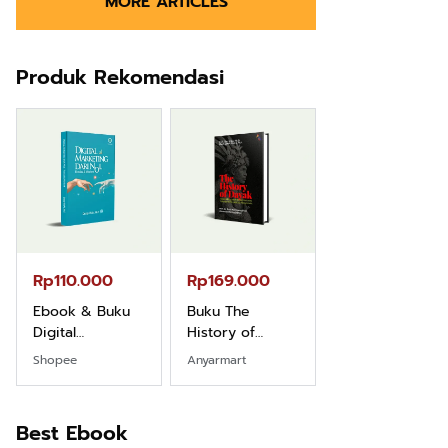
MORE ARTICLES
Produk Rekomendasi
Rp110.000
Rp169.000
Rp165.000
Ebook & Buku
Buku The
Buku Filsafat
Digital
History of
Dayak Kajian
Marketing Dari
Dayak – Sejarah
Komprehensif
Shopee
Anyarmart
Shopee
Nol: Fondasi &
& Identitas
Atas Manusia
Mindset untuk
Borneo Asli
Dayak
Pemula
Best Ebook