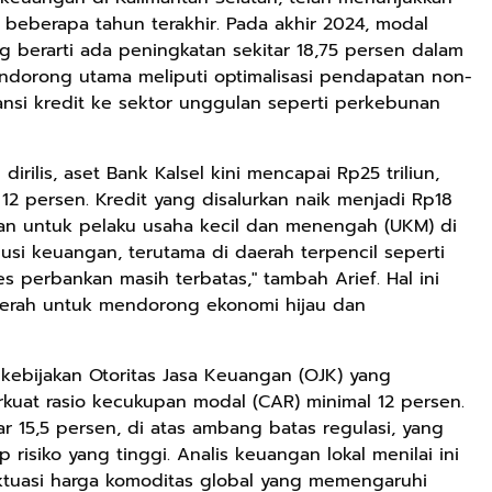
beberapa tahun terakhir. Pada akhir 2024, modal
ang berarti ada peningkatan sekitar 18,75 persen dalam
Rp71.706
endorong utama meliputi optimalisasi pendapatan non-
Ebook Vescovo
ansi kredit ke sektor unggulan seperti perkebunan
Motociclista –
Kisah Nyata
Google Book
Uskup Giulio
rilis, aset Bank Kalsel kini mencapai Rp25 triliun,
Mencuccini, C.P
 persen. Kredit yang disalurkan naik menjadi Rp18
Rp149.450
Rp98.049
di Kalimantan
ikan untuk pelaku usaha kecil dan menengah (UKM) di
Barat
Ebook 100 Anak
Ebook The
usi keuangan, terutama di daerah terpencil seperti
Tambang
Forest Therapy
s perbankan masih terbatas," tambah Arief. Hal ini
Indonesia box
ala Dayak:
Google Book
Google Book
erah untuk mendorong ekonomi hijau dan
cover
Healing Wisdom
from the Heart
of Borneor
kebijakan Otoritas Jasa Keuangan (OJK) yang
at rasio kecukupan modal (CAR) minimal 12 persen.
ar 15,5 persen, di atas ambang batas regulasi, yang
isiko yang tinggi. Analis keuangan lokal menilai ini
luktuasi harga komoditas global yang memengaruhi