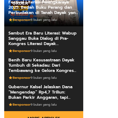
Festival Literasi Palangkaraya
2025: Bedah Buku Perang dan
Perbudakan di Tanah Dayak yang
Mengungkap Kebenaran Fakta
Bersponsor
8 bulan yang lalu
Sejarah
Sambut Era Baru Literasi: Wabup
Sanggau Buka Dialog di Pra-
Kongres Literasi Dayak
Internasional
Bersponsor
9 bulan yang lalu
Benih Baru Kesusastraan Dayak
Tumbuh di Sekadau: Dari
Tembawang ke Gelora Kongres
Penulis
Bersponsor
9 bulan yang lalu
Gubernur Kalsel Jelaskan Dana
“Mengendap” Rp4,7 Triliun:
Bukan Parkir Anggaran, tapi
Manajemen Kas Daerah
Bersponsor
9 bulan yang lalu