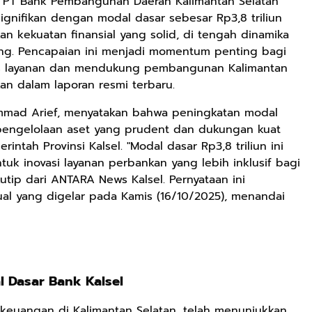
PT Bank Pembangunan Daerah Kalimantan Selatan
ignifikan dengan modal dasar sebesar Rp3,8 triliun
n kekuatan finansial yang solid, di tengah dinamika
ng. Pencapaian ini menjadi momentum penting bagi
uas layanan dan mendukung pembangunan Kalimantan
an dalam laporan resmi terbaru.
ammad Arief, menyatakan bahwa peningkatan modal
i pengelolaan aset yang prudent dan dukungan kuat
ntah Provinsi Kalsel. "Modal dasar Rp3,8 triliun ini
tuk inovasi layanan perbankan yang lebih inklusif bagi
ikutip dari ANTARA News Kalsel. Pernyataan ini
Rp125.000
Rp128.900
Rp119.999
ual yang digelar pada Kamis (16/10/2025), menandai
Buku Seringai
Republik
Durian Cinta |
Kunang-kunang
Kelamin | Hybrid
Kumpulan
Kumpulan Puisi
Poetry Book
Cerpen – Wisnu
Anyarmart
Anyarmart
Anyarmart
Wisnu
Pamungkas
Pamungkas
 Dasar Bank Kalsel
r keuangan di Kalimantan Selatan, telah menunjukkan