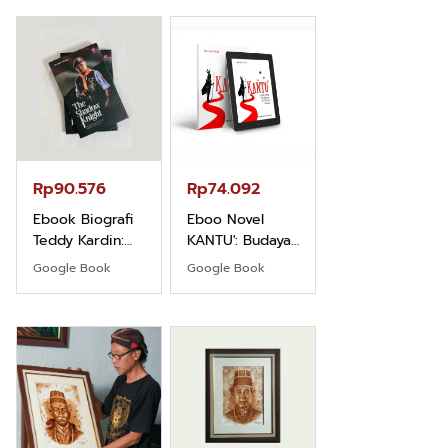
Rp71.706
Ebook Vescovo
Motociclista –
Kisah Nyata
Google Book
Uskup Giulio
Mencuccini, C.P
Rp90.576
Rp74.092
di Kalimantan
Barat
Ebook Biografi
Eboo Novel
Teddy Kardin:
KANTU': Budaya
The Shadow
Suku Dayak
Google Book
Google Book
Khight |
Borneo