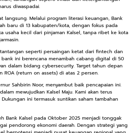
harus diwaspadai.
t langsung. Melalui program literasi keuangan, Bank
bah baru di 13 kabupaten/kota, dengan fokus pada
usaha kecil dari pinjaman Kalsel, tanpa ribet ke kota
jarmasin.
tantangan seperti persaingan ketat dari fintech dan
a, bank ini berencana menambah cabang digital di 50
wan dalam bidang cybersecurity. Target tahun depan
n ROA (return on assets) di atas 2 persen.
ernur Sahbirin Noor, menyambut baik pencapaian ini.
i dalam mewujudkan Kalsel Maju. Kami akan terus
. Dukungan ini termasuk suntikan saham tambahan
oleh Bank Kalsel pada Oktober 2025 menjadi tonggak
agai pendorong ekonomi daerah. Dengan strategi yang
el berpotensi menjadi pusat keuangan regional yang