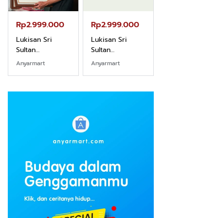
Rp2.999.000
Rp2.999.000
Rp2.989.000
Lukisan Sri
Lukisan Sri
Lukisan Sri
Sultan
Sultan
Sultan
Hamengkubowono
Hamengkubowono
Hamengkubow
Anyarmart
Anyarmart
Shopee
I dari Kopi Karya
X dari Kopi
II dari Kopi
Rudi Winarso
Karya Rudi
Karya Rudi
Winarso
Winarso