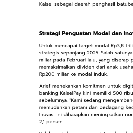
Kalsel sebagai daerah penghasil batuba
Rp158.000
Rp2.999.000
Rp2.999.000
Kaos Sastra
Lukisan Sri
Lukisan Sri
Dayak West
Sultan
Sultan
Strategi Penguatan Modal dan Ino
Borneo All Size
Hamengkubowono
Hamengkubowono
Anyarmart
Anyarmart
Anyarmart
Tema
I dari Kopi Karya
X dari Kopi
Untuk mencapai target modal Rp3,8 tril
Tembawang
Rudi Winarso
Karya Rudi
strategis sepanjang 2025. Salah satunya
Winarso
miliar pada Februari lalu, yang diserap p
memaksimalkan dividen dari anak usahan
Rp200 miliar ke modal induk.
Arief menekankan komitmen untuk digita
banking KalselPay kini memiliki 500 rib
sebelumnya. "Kami sedang mengembangka
memudahkan petani dan pedagang kecil 
Inovasi ini diharapkan meningkatkan no
2,1 persen.