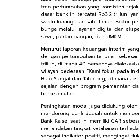
tren pertumbuhan yang konsisten sejak 
dasar bank ini tercatat Rp3,2 triliun, y
Rp98.049
Rp90.576
Rp74.092
waktu kurang dari satu tahun. Faktor p
Ebook The
Ebook Biografi
Eboo Novel
bunga melalui layanan digital dan eksp
Forest Therapy
Teddy Kardin:
KANTU': Budaya
sawit, pertambangan, dan UMKM.
ala Dayak:
The Shadow
Suku Dayak
Google Book
Google Book
Google Book
Healing Wisdom
Khight |
Borneo
Menurut laporan keuangan interim yang di
from the Heart
dengan pertumbuhan tahunan sebesar 12
of Borneor
triliun, di mana 40 persennya dialokas
wilayah pedesaan. "Kami fokus pada inkl
Hulu Sungai dan Tabalong, di mana akse
sejalan dengan program pemerintah da
berkelanjutan.
Peningkatan modal juga didukung oleh 
mendorong bank daerah untuk memperku
Bank Kalsel saat ini memiliki CAR sebes
menandakan tingkat ketahanan terhadap r
sebagai indikator positif, mengingat f