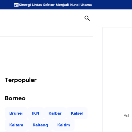
ntas Sektor Menjadi Kunci Utama Meredam Ancaman Kebakaran Hutan di Bum
Terpopuler
Borneo
Brunei
IKN
Kalbar
Kalsel
Ad
Kaltara
Kalteng
Kaltim