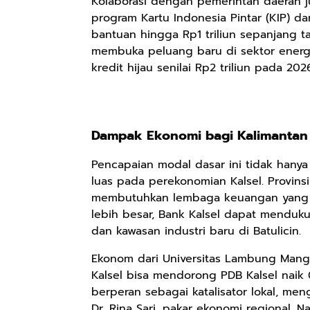
Kolaborasi dengan pemerintah daerah ju
program Kartu Indonesia Pintar (KIP) da
bantuan hingga Rp1 triliun sepanjang 
membuka peluang baru di sektor energi
kredit hijau senilai Rp2 triliun pada 202
Dampak Ekonomi bagi Kalimantan 
Pencapaian modal dasar ini tidak hany
luas pada perekonomian Kalsel. Provinsi
membutuhkan lembaga keuangan yang ku
lebih besar, Bank Kalsel dapat mendukung
dan kawasan industri baru di Batulicin.
Ekonom dari Universitas Lambung Mang
Kalsel bisa mendorong PDB Kalsel naik 
berperan sebagai katalisator lokal, meng
Dr. Rina Sari, pakar ekonomi regional. 