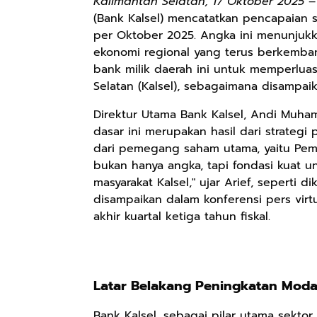
Kalimantan Selatan, 17 Oktober 2025
– 
(Bank Kalsel) mencatatkan pencapaian s
per Oktober 2025. Angka ini menunjukka
ekonomi regional yang terus berkemba
bank milik daerah ini untuk memperl
Selatan (Kalsel), sebagaimana disampaik
Direktur Utama Bank Kalsel, Andi Muh
dasar ini merupakan hasil dari strateg
dari pemegang saham utama, yaitu Pemeri
bukan hanya angka, tapi fondasi kuat un
masyarakat Kalsel," ujar Arief, seperti d
Rp110.000
Rp169.000
Rp165.000
disampaikan dalam konferensi pers virt
akhir kuartal ketiga tahun fiskal.
Ebook & Buku
Buku The
Buku Filsafat
Digital
History of
Dayak Kajian
Marketing Dari
Dayak – Sejarah
Komprehensif
Shopee
Anyarmart
Shopee
Nol: Fondasi &
& Identitas
Atas Manusia
Mindset untuk
Borneo Asli
Dayak
Latar Belakang Peningkatan Modal
Pemula
Bank Kalsel, sebagai pilar utama sekto