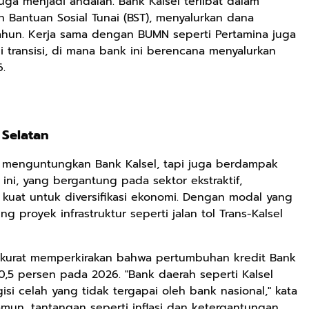
ga menjadi andalan. Bank Kalsel terlibat dalam
n Bantuan Sosial Tunai (BST), menyalurkan dana
tahun. Kerja sama dengan BUMN seperti Pertamina juga
 transisi, di mana bank ini berencana menyalurkan
6.
Selatan
a menguntungkan Bank Kalsel, tapi juga berdampak
 ini, yang bergantung pada sektor ekstraktif,
at untuk diversifikasi ekonomi. Dengan modal yang
 proyek infrastruktur seperti jalan tol Trans-Kalsel
kurat memperkirakan bahwa pertumbuhan kredit Bank
0,5 persen pada 2026. "Bank daerah seperti Kalsel
isi celah yang tidak tergapai oleh bank nasional," kata
Namun, tantangan seperti inflasi dan ketergantungan