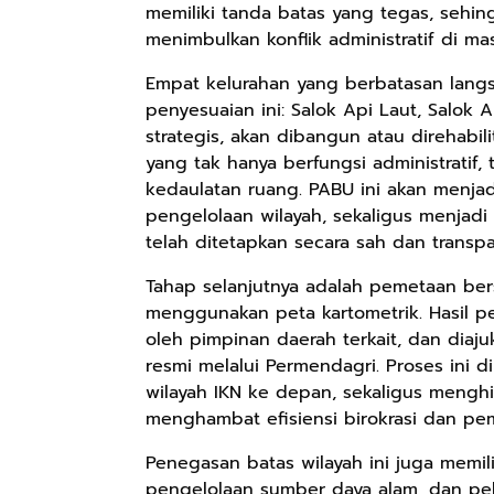
memiliki tanda batas yang tegas, sehin
menimbulkan konflik administratif di m
Empat kelurahan yang berbatasan lang
Rp98.049
Rp90.576
Rp74.092
penyesuaian ini: Salok Api Laut, Salok Ap
Ebook The
Ebook Biografi
Eboo Novel
strategis, akan dibangun atau direhabil
Forest Therapy
Teddy Kardin:
KANTU': Budaya
yang tak hanya berfungsi administratif
ala Dayak:
The Shadow
Suku Dayak
Google Book
Google Book
Google Book
kedaulatan ruang. PABU ini akan menj
Healing Wisdom
Khight |
Borneo
from the Heart
pengelolaan wilayah, sekaligus menjadi
of Borneor
telah ditetapkan secara sah dan transpa
Tahap selanjutnya adalah pemetaan ber
menggunakan peta kartometrik. Hasil pe
oleh pimpinan daerah terkait, dan dia
resmi melalui Permendagri. Proses ini 
wilayah IKN ke depan, sekaligus mengh
menghambat efisiensi birokrasi dan p
Penegasan batas wilayah ini juga memil
pengelolaan sumber daya alam, dan pel