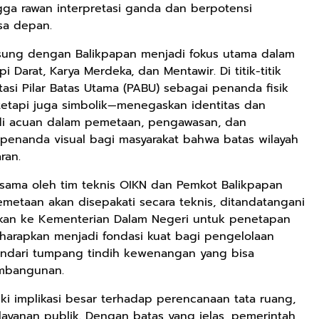
gga rawan interpretasi ganda dan berpotensi
asa depan.
sung dengan Balikpapan menjadi fokus utama dalam
Rp71.706
i Darat, Karya Merdeka, dan Mentawir. Di titik-titik
Ebook Vescovo
itasi Pilar Batas Utama (PABU) sebagai penanda fisik
Motociclista –
, tetapi juga simbolik—menegaskan identitas dan
Kisah Nyata
Google Book
adi acuan dalam pemetaan, pengawasan, dan
Uskup Giulio
Mencuccini, C.P
 penanda visual bagi masyarakat bahwa batas wilayah
Rp149.450
Rp98.049
di Kalimantan
ran.
Barat
Ebook 100 Anak
Ebook The
Tambang
Forest Therapy
sama oleh tim teknis OIKN dan Pemkot Balikpapan
Indonesia box
ala Dayak:
metaan akan disepakati secara teknis, ditandatangani
Google Book
Google Book
cover
Healing Wisdom
jukan ke Kementerian Dalam Negeri untuk penetapan
from the Heart
diharapkan menjadi fondasi kuat bagi pengelolaan
of Borneor
indari tumpang tindih kewenangan yang bisa
embangunan.
iki implikasi besar terhadap perencanaan tata ruang,
ayanan publik. Dengan batas yang jelas, pemerintah