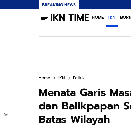
BREAKING NEWS
IKN TIME
HOME
IKN
BOR
Home
IKN
Politik
Menata Garis Mas
dan Balikpapan S
Batas Wilayah
Ad