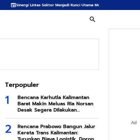
as Sektor Menjadi Kunci Utama Meredam Ancaman Kebakaran Hutan di Bumi T
Terpopuler
Bencana Karhutla Kalimantan
Barat Makin Meluas Ria Norsan
Desak Segera Dilakukan
Modifikasi Cuaca
Ad
Rencana Prabowo Bangun Jalur
Kereta Trans Kalimantan:
Turunkan Biaya Logistik, Dorong