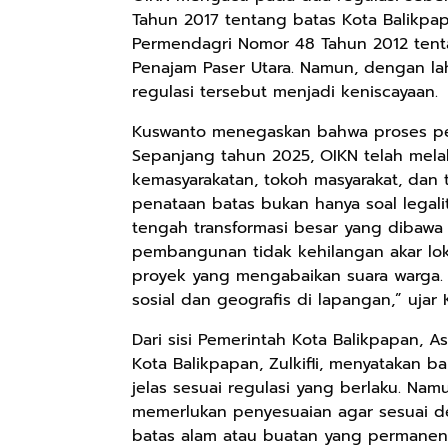
Tahun 2017 tentang batas Kota Balikpa
Permendagri Nomor 48 Tahun 2012 ten
Penajam Paser Utara. Namun, dengan lah
regulasi tersebut menjadi keniscayaan.
Kuswanto menegaskan bahwa proses pene
Sepanjang tahun 2025, OIKN telah melak
kemasyarakatan, tokoh masyarakat, dan
penataan batas bukan hanya soal legalita
tengah transformasi besar yang dibawa 
pembangunan tidak kehilangan akar lok
proyek yang mengabaikan suara warga. 
Rp110.000
Rp169.000
Rp165.000
sosial dan geografis di lapangan,” ujar
Ebook & Buku
Buku The
Buku Filsafat
Dari sisi Pemerintah Kota Balikpapan, 
Digital
History of
Dayak Kajian
Kota Balikpapan, Zulkifli, menyatakan b
Marketing Dari
Dayak – Sejarah
Komprehensif
Shopee
Anyarmart
Shopee
jelas sesuai regulasi yang berlaku. N
Nol: Fondasi &
& Identitas
Atas Manusia
memerlukan penyesuaian agar sesuai 
Mindset untuk
Borneo Asli
Dayak
Pemula
batas alam atau buatan yang permanen.