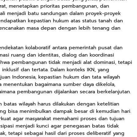
rat, menetapkan prioritas pembangunan, dan
 kali menjadi batu sandungan dalam proyek-proyek
a mendapatkan kepastian hukum atas status tanah dan
Rp2.989.000
Rp158.000
Rp158.000
encanakan masa depan dengan lebih tenang dan
Lukisan Sri
Kaos Dayak Unik
Kaos Sastra
Sultan
Bisa Bernyanyi
Dayak West
Hamengkubowono
Motif Gigi
Borneo All Size
Shopee
Shopee
Anyarmart
endekatan kolaboratif antara pemerintah pusat dan
II dari Kopi
Taring Ukuran M
Tema
masi ruang dan identitas, dialog dan koordinasi
Karya Rudi
Tembawang
hwa pembangunan tidak menjadi alat dominasi, tetapi
Winarso
klusif dan tertata. Dalam konteks IKN, yang
uan Indonesia, kepastian hukum dan tata wilayah
 Ia menentukan bagaimana sumber daya dikelola,
aimana pembangunan dijalankan secara berkelanjutan.
batas wilayah harus dilakukan dengan ketelitian
yang bisa menimbulkan dampak besar di kemudian hari.
perkuat agar masyarakat memahami proses dan tujuan
tisipasi menjadi kunci agar penegasan batas tidak
, tetapi sebagai hasil dari proses deliberatif yang