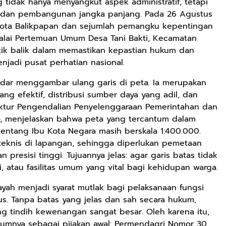
 tidak hanya menyangkut aspek administratif, tetapi
, dan pembangunan jangka panjang. Pada 26 Agustus
 Kota Balikpapan dan sejumlah pemangku kepentingan
Balai Pertemuan Umum Desa Tani Bakti, Kecamatan
itik balik dalam memastikan kepastian hukum dan
enjadi pusat perhatian nasional.
adar menggambar ulang garis di peta. Ia merupakan
ang efektif, distribusi sumber daya yang adil, dan
ktur Pengendalian Penyelenggaraan Pemerintahan dan
, menjelaskan bahwa peta yang tercantum dalam
ntang Ibu Kota Negara masih berskala 1:400.000.
n teknis di lapangan, sehingga diperlukan pemetaan
presisi tinggi. Tujuannya jelas: agar garis batas tidak
, atau fasilitas umum yang vital bagi kehidupan warga.
ayah menjadi syarat mutlak bagi pelaksanaan fungsi
s. Tanpa batas yang jelas dan sah secara hukum,
ang tindih kewenangan sangat besar. Oleh karena itu,
umnya sebagai pijakan awal: Permendagri Nomor 30