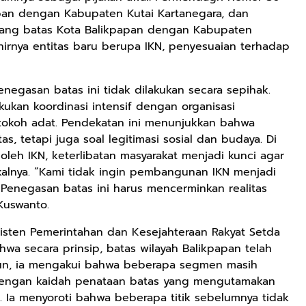
pan dengan Kabupaten Kutai Kartanegara, dan
tang batas Kota Balikpapan dengan Kabupaten
irnya entitas baru berupa IKN, penyesuaian terhadap
gasan batas ini tidak dilakukan secara sepihak.
ukan koordinasi intensif dengan organisasi
 tokoh adat. Pendekatan ini menunjukkan bahwa
s, tetapi juga soal legitimasi sosial dan budaya. Di
oleh IKN, keterlibatan masyarakat menjadi kunci agar
alnya. “Kami tidak ingin pembangunan IKN menjadi
Penegasan batas ini harus mencerminkan realitas
Rp125.000
Rp128.900
Rp119.999
 Kuswanto.
Buku Seringai
Republik
Durian Cinta |
Asisten Pemerintahan dan Kesejahteraan Rakyat Setda
Kunang-kunang
Kelamin | Hybrid
Kumpulan
ahwa secara prinsip, batas wilayah Balikpapan telah
Kumpulan Puisi
Poetry Book
Cerpen – Wisnu
Anyarmart
Anyarmart
Anyarmart
amun, ia mengakui bahwa beberapa segmen masih
Wisnu
Pamungkas
dengan kaidah penataan batas yang mengutamakan
Pamungkas
 Ia menyoroti bahwa beberapa titik sebelumnya tidak