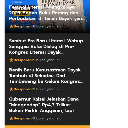
Festival Literasi Palangkaraya
2025: Bedah Buku Perang dan
Perbudakan di Tanah Dayak yang
Mengungkap Kebenaran Fakta
Bersponsor
8 bulan yang lalu
Sejarah
Sambut Era Baru Literasi: Wabup
Sanggau Buka Dialog di Pra-
Kongres Literasi Dayak
Internasional
Bersponsor
9 bulan yang lalu
Benih Baru Kesusastraan Dayak
Tumbuh di Sekadau: Dari
Tembawang ke Gelora Kongres
Penulis
Bersponsor
9 bulan yang lalu
Gubernur Kalsel Jelaskan Dana
“Mengendap” Rp4,7 Triliun:
Bukan Parkir Anggaran, tapi
Manajemen Kas Daerah
Bersponsor
9 bulan yang lalu