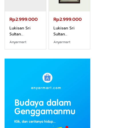
Rp2.999.000
Rp2.999.000
Rp2.989.000
Lukisan Sri
Lukisan Sri
Lukisan Sri
Sultan
Sultan
Sultan
Hamengkubowono
Hamengkubowono
Hamengkubow
Anyarmart
Anyarmart
Shopee
I dari Kopi Karya
X dari Kopi
II dari Kopi
Rudi Winarso
Karya Rudi
Karya Rudi
Winarso
Winarso