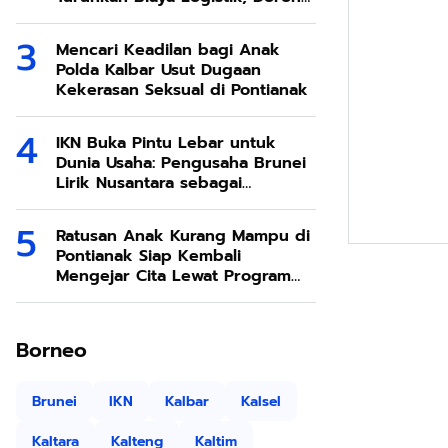
Ekonomi SDA Melimpah
Mencari Keadilan bagi Anak
Polda Kalbar Usut Dugaan
Kekerasan Seksual di Pontianak
IKN Buka Pintu Lebar untuk
Dunia Usaha: Pengusaha Brunei
Lirik Nusantara sebagai
Destinasi Investasi Masa Depan
Ratusan Anak Kurang Mampu di
Pontianak Siap Kembali
Mengejar Cita Lewat Program
Sekolah Rakyat
Borneo
Brunei
IKN
Kalbar
Kalsel
Kaltara
Kalteng
Kaltim