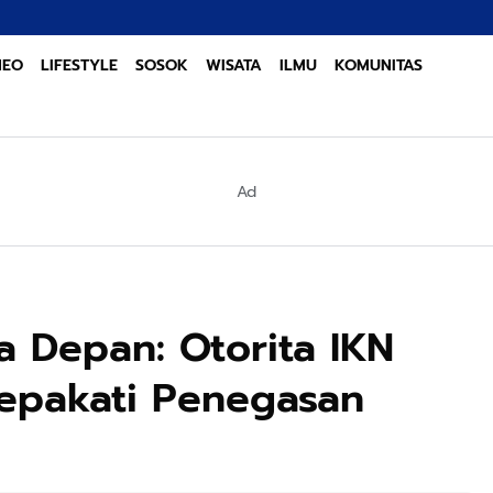
Sinergi Lint
NEO
LIFESTYLE
SOSOK
WISATA
ILMU
KOMUNITAS
Ad
a Depan: Otorita IKN
epakati Penegasan