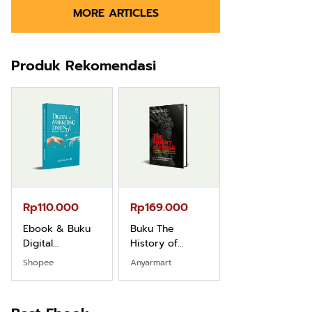
MORE ARTICLES
Produk Rekomendasi
Rp110.000
Rp169.000
Rp165.000
Ebook & Buku
Buku The
Buku Filsafat
Digital
History of
Dayak Kajian
Marketing Dari
Dayak – Sejarah
Komprehensif
Shopee
Anyarmart
Shopee
Nol: Fondasi &
& Identitas
Atas Manusia
Mindset untuk
Borneo Asli
Dayak
Pemula