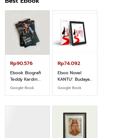
Best Ebook
Rp71.706
Ebook Vescovo
Motociclista –
Kisah Nyata
Google Book
Uskup Giulio
Mencuccini, C.P
Rp90.576
Rp74.092
di Kalimantan
Barat
Ebook Biografi
Eboo Novel
Teddy Kardin:
KANTU': Budaya
The Shadow
Suku Dayak
Google Book
Google Book
Khight |
Borneo