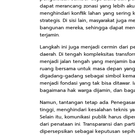
dapat merancang zonasi yang lebih aku
menghindari konflik lahan yang sering
Rp158.000
strategis. Di sisi lain, masyarakat jug
Rp2.999.000
Rp2.999.000
bangunan mereka, sehingga dapat mer
Kaos Sastra
Lukisan Sri
Lukisan Sri
terjamin.
Dayak West
Sultan
Sultan
Borneo All Size
Hamengkubowono
Hamengkubowono
Anyarmart
Anyarmart
Anyarmart
Langkah ini juga menjadi cermin dari p
Tema
I dari Kopi Karya
X dari Kopi
daerah. Di tengah kompleksitas transfor
Tembawang
Rudi Winarso
Karya Rudi
menjadi jalan tengah yang menjamin ba
Winarso
ruang bersama untuk masa depan yang in
digadang-gadang sebagai simbol kemaj
menjadi fondasi yang tak bisa ditawar.
bagaimana hak warga dijamin, dan bag
Namun, tantangan tetap ada. Penegasan 
tinggi, menghindari kesalahan teknis 
Selain itu, komunikasi publik harus di
dari penataan ini. Transparansi dan par
dipersepsikan sebagai keputusan sepihak