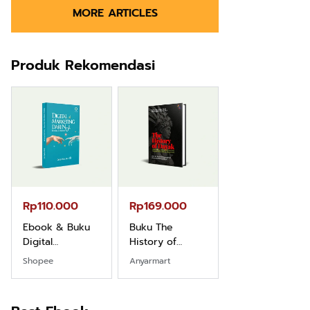
MORE ARTICLES
Produk Rekomendasi
Rp110.000
Rp169.000
Rp165.000
Ebook & Buku
Buku The
Buku Filsafat
Digital
History of
Dayak Kajian
Marketing Dari
Dayak – Sejarah
Komprehensif
Shopee
Anyarmart
Shopee
Nol: Fondasi &
& Identitas
Atas Manusia
Mindset untuk
Borneo Asli
Dayak
Pemula