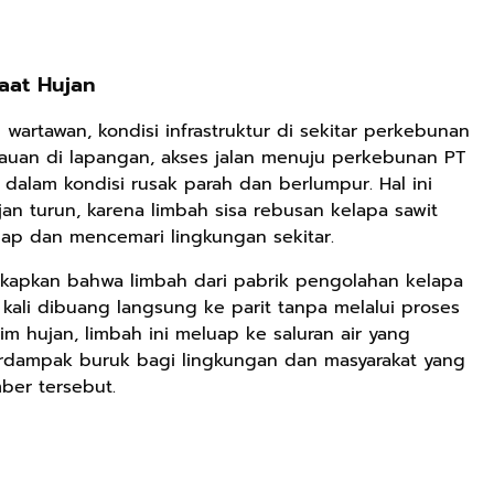
aat Hujan
wartawan, kondisi infrastruktur di sekitar perkebunan
tauan di lapangan, akses jalan menuju perkebunan PT
t dalam kondisi rusak parah dan berlumpur. Hal ini
an turun, karena limbah sisa rebusan kelapa sawit
uap dan mencemari lingkungan sekitar.
kapkan bahwa limbah dari pabrik pengolahan kelapa
g kali dibuang langsung ke parit tanpa melalui proses
Rp125.000
Rp128.900
Rp119.999
 hujan, limbah ini meluap ke saluran air yang
berdampak buruk bagi lingkungan dan masyarakat yang
Buku Seringai
Republik
Durian Cinta |
mber tersebut.
Kunang-kunang
Kelamin | Hybrid
Kumpulan
Kumpulan Puisi
Poetry Book
Cerpen – Wisnu
Anyarmart
Anyarmart
Anyarmart
Wisnu
Pamungkas
Pamungkas