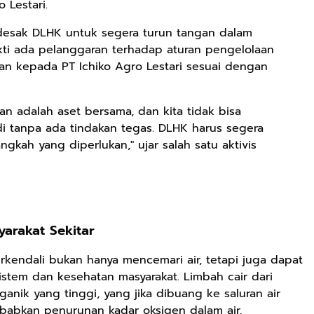
 Lestari.
desak DLHK untuk segera turun tangan dalam
Rp2.989.000
Rp158.000
Rp158.000
ukti ada pelanggaran terhadap aturan pengelolaan
kan kepada PT Ichiko Agro Lestari sesuai dengan
Lukisan Sri
Kaos Dayak Unik
Kaos Sastra
Sultan
Bisa Bernyanyi
Dayak West
Hamengkubowono
Motif Gigi
Borneo All Size
Shopee
Shopee
Anyarmart
an adalah aset bersama, dan kita tidak bisa
II dari Kopi
Taring Ukuran M
Tema
di tanpa ada tindakan tegas. DLHK harus segera
Karya Rudi
Tembawang
Winarso
gkah yang diperlukan," ujar salah satu aktivis
arakat Sekitar
kendali bukan hanya mencemari air, tetapi juga dapat
tem dan kesehatan masyarakat. Limbah cair dari
anik yang tinggi, yang jika dibuang ke saluran air
babkan penurunan kadar oksigen dalam air,