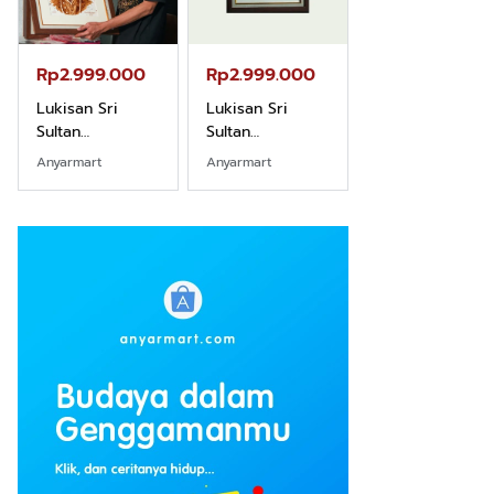
Rp2.999.000
Rp2.999.000
Rp2.989.000
Lukisan Sri
Lukisan Sri
Lukisan Sri
Sultan
Sultan
Sultan
Hamengkubowono
Hamengkubowono
Hamengkubow
Anyarmart
Anyarmart
Shopee
I dari Kopi Karya
X dari Kopi
II dari Kopi
Rudi Winarso
Karya Rudi
Karya Rudi
Winarso
Winarso