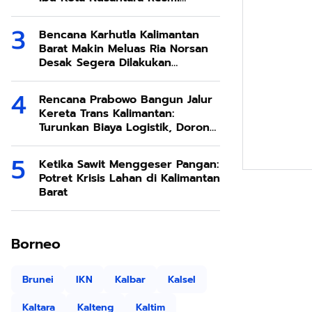
Dimulai
Bencana Karhutla Kalimantan
Barat Makin Meluas Ria Norsan
Desak Segera Dilakukan
Modifikasi Cuaca
Rencana Prabowo Bangun Jalur
Kereta Trans Kalimantan:
Turunkan Biaya Logistik, Dorong
Ekonomi SDA Melimpah
Ketika Sawit Menggeser Pangan:
Potret Krisis Lahan di Kalimantan
Barat
Borneo
Brunei
IKN
Kalbar
Kalsel
Kaltara
Kalteng
Kaltim