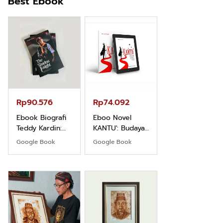
Best Ebook
Rp71.706
Ebook Vescovo
Motociclista –
Kisah Nyata
Google Book
Uskup Giulio
Mencuccini, C.P
Rp90.576
Rp74.092
di Kalimantan
Barat
Ebook Biografi
Eboo Novel
Teddy Kardin:
KANTU': Budaya
The Shadow
Suku Dayak
Google Book
Google Book
Khight |
Borneo