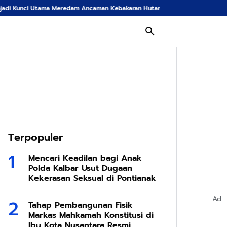
Meredam Ancaman Kebakaran Hutan di Bumi Tambun Bungai
Langkah Tegas K
Terpopuler
Mencari Keadilan bagi Anak
Polda Kalbar Usut Dugaan
Kekerasan Seksual di Pontianak
Ad
Tahap Pembangunan Fisik
Markas Mahkamah Konstitusi di
Ibu Kota Nusantara Resmi