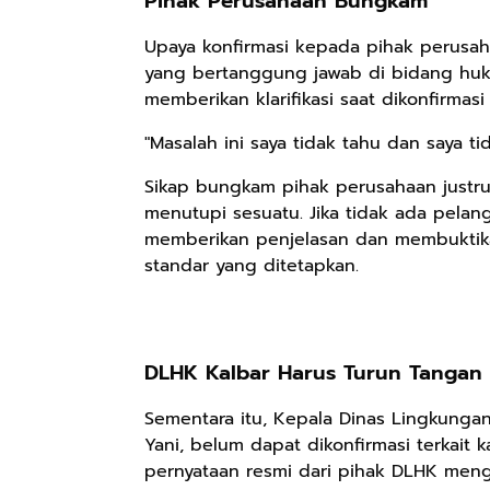
Pihak Perusahaan Bungkam
Upaya konfirmasi kepada pihak perusa
yang bertanggung jawab di bidang huku
Rp98.049
Rp90.576
Rp74.092
memberikan klarifikasi saat dikonfirma
Ebook The
Ebook Biografi
Eboo Novel
Forest Therapy
"Masalah ini saya tidak tahu dan saya tid
Teddy Kardin:
KANTU': Budaya
ala Dayak:
The Shadow
Suku Dayak
Google Book
Google Book
Google Book
Sikap bungkam pihak perusahaan justr
Healing Wisdom
Khight |
Borneo
from the Heart
menutupi sesuatu. Jika tidak ada pelan
of Borneor
memberikan penjelasan dan membuktik
standar yang ditetapkan.
DLHK Kalbar Harus Turun Tangan
Sementara itu, Kepala Dinas Lingkunga
Yani, belum dapat dikonfirmasi terkait k
pernyataan resmi dari pihak DLHK meng