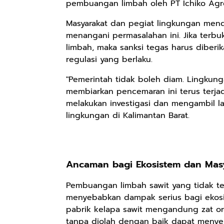
pembuangan limbah oleh PT Ichiko Agro
Masyarakat dan pegiat lingkungan men
Rp158.000
Rp2.999.000
Rp2.999.000
menangani permasalahan ini. Jika terb
limbah, maka sanksi tegas harus diberi
Kaos Sastra
Lukisan Sri
Lukisan Sri
regulasi yang berlaku.
Dayak West
Sultan
Sultan
Borneo All Size
Hamengkubowono
Hamengkubowono
Anyarmart
Anyarmart
Anyarmart
"Pemerintah tidak boleh diam. Lingkung
Tema
I dari Kopi Karya
X dari Kopi
membiarkan pencemaran ini terus terja
Tembawang
Rudi Winarso
Karya Rudi
Winarso
melakukan investigasi dan mengambil lan
lingkungan di Kalimantan Barat.
Ancaman bagi Ekosistem dan Masy
Pembuangan limbah sawit yang tidak ter
menyebabkan dampak serius bagi ekosis
pabrik kelapa sawit mengandung zat org
tanpa diolah dengan baik dapat menye