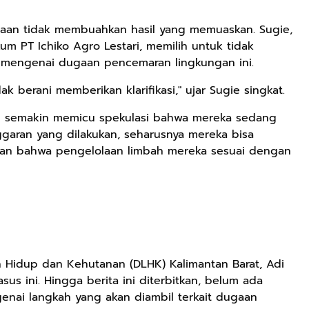
haan tidak membuahkan hasil yang memuaskan. Sugie,
m PT Ichiko Agro Lestari, memilih untuk tidak
Rp71.706
si mengenai dugaan pencemaran lingkungan ini.
Ebook Vescovo
ak berani memberikan klarifikasi," ujar Sugie singkat.
Motociclista –
Kisah Nyata
Google Book
u semakin memicu spekulasi bahwa mereka sedang
Uskup Giulio
Mencuccini, C.P
ggaran yang dilakukan, seharusnya mereka bisa
Rp149.450
Rp98.049
di Kalimantan
an bahwa pengelolaan limbah mereka sesuai dengan
Barat
Ebook 100 Anak
Ebook The
Tambang
Forest Therapy
Indonesia box
ala Dayak:
Google Book
Google Book
cover
Healing Wisdom
from the Heart
of Borneor
n Hidup dan Kehutanan (DLHK) Kalimantan Barat, Adi
asus ini. Hingga berita ini diterbitkan, belum ada
enai langkah yang akan diambil terkait dugaan