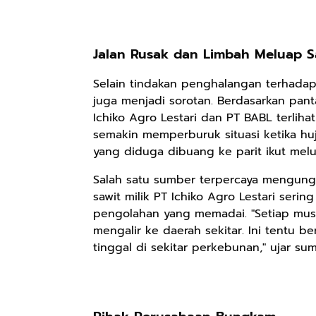
Jalan Rusak dan Limbah Meluap S
Selain tindakan penghalangan terhadap 
juga menjadi sorotan. Berdasarkan pan
Ichiko Agro Lestari dan PT BABL terliha
semakin memperburuk situasi ketika huj
yang diduga dibuang ke parit ikut mel
Salah satu sumber terpercaya mengung
sawit milik PT Ichiko Agro Lestari serin
Rp110.000
Rp169.000
Rp165.000
pengolahan yang memadai. "Setiap musim
mengalir ke daerah sekitar. Ini tentu 
Ebook & Buku
Buku The
Buku Filsafat
Digital
tinggal di sekitar perkebunan," ujar su
History of
Dayak Kajian
Marketing Dari
Dayak – Sejarah
Komprehensif
Shopee
Anyarmart
Shopee
Nol: Fondasi &
& Identitas
Atas Manusia
Mindset untuk
Borneo Asli
Dayak
Pemula