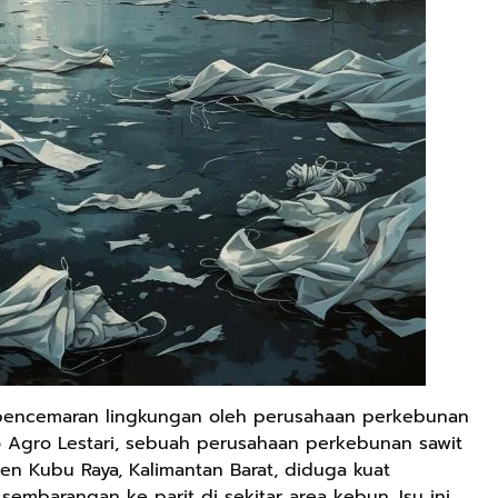
 pencemaran lingkungan oleh perusahaan perkebunan
ko Agro Lestari, sebuah perusahaan perkebunan sawit
en Kubu Raya, Kalimantan Barat, diduga kuat
embarangan ke parit di sekitar area kebun. Isu ini