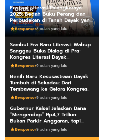
Festival Literasi Palangkaraya
2025: Bedah Buku Perang dan
Perbudakan di Tanah Dayak yang
Mengungkap Kebenaran Fakta
Bersponsor
8 bulan yang lalu
Sejarah
Sambut Era Baru Literasi: Wabup
Sanggau Buka Dialog di Pra-
Kongres Literasi Dayak
Internasional
Bersponsor
9 bulan yang lalu
Benih Baru Kesusastraan Dayak
Tumbuh di Sekadau: Dari
Tembawang ke Gelora Kongres
Penulis
Bersponsor
9 bulan yang lalu
Gubernur Kalsel Jelaskan Dana
“Mengendap” Rp4,7 Triliun:
Bukan Parkir Anggaran, tapi
Manajemen Kas Daerah
Bersponsor
9 bulan yang lalu