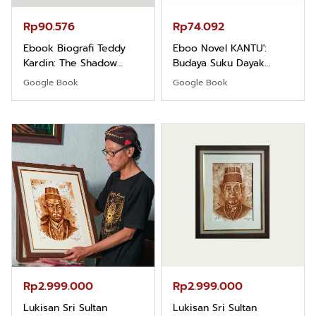
Rp90.576
Rp74.092
Ebook Biografi Teddy
Eboo Novel KANTU':
Kardin: The Shadow
Budaya Suku Dayak
Khight |
Borneo
Google Book
Google Book
Rp2.999.000
Rp2.999.000
Lukisan Sri Sultan
Lukisan Sri Sultan