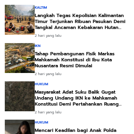
KALTIM
Langkah Tegas Kepolisian Kalimantan
Timur Terjunkan Ribuan Pasukan Demi
Tangkal Ancaman Kebakaran Hutan
Akibat Kemarau Ekstrem
2 hari yang lalu
IKN
Tahap Pembangunan Fisik Markas
Mahkamah Konstitusi di Ibu Kota
Nusantara Resmi Dimulai
2 hari yang lalu
HUKUM
Masyarakat Adat Suku Balik Gugat
Undang Undang IKN ke Mahkamah
Konstitusi Demi Pertahankan Ruang
Hidup Leluhur
2 hari yang lalu
HUKUM
Mencari Keadilan bagi Anak Polda