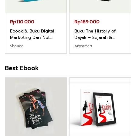
Rp110.000
Rp169.000
Ebook & Buku Digital
Buku The History of
Marketing Dari Nol:
Dayak – Sejarah &
Fondasi & Mindset untuk
Identitas Borneo Asli
Shopee
Anyarmart
Pemula
Best Ebook