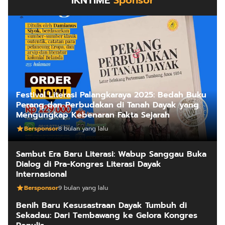
IKNTIME
Sponsor
Festival Literasi Palangkaraya 2025: Bedah Buku
Perang dan Perbudakan di Tanah Dayak yang
Mengungkap Kebenaran Fakta Sejarah
Bersponsor
8 bulan yang lalu
Sambut Era Baru Literasi: Wabup Sanggau Buka
Dialog di Pra-Kongres Literasi Dayak
Internasional
Bersponsor
9 bulan yang lalu
Benih Baru Kesusastraan Dayak Tumbuh di
Sekadau: Dari Tembawang ke Gelora Kongres