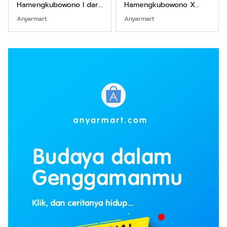
Hamengkubowono I dari
Hamengkubowono X
Kopi Karya Rudi Winarso
dari Kopi Karya Rudi
Anyarmart
Anyarmart
Winarso