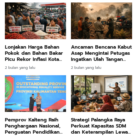
Lonjakan Harga Bahan
Ancaman Bencana Kabut
Pokok dan Bahan Bakar
Asap Mengintai Petugas
Picu Rekor Inflasi Kota
Ingatkan Ulah Tangan
Palangka Raya di
Manusia Jadi Biang
2 bulan yang lalu
2 bulan yang lalu
Kalimantan Tengah
Kerok Kebakaran Hutan
Pemprov Kalteng Raih
Strategi Palangka Raya
Penghargaan Nasional,
Perkuat Kapasitas SDM
Penguatan Pendidikan
dan Keterampilan Lewat