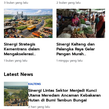
Berbasis Teknologi Jadi
Pendidikan Nonformal
3 bulan yang lalu
2 bulan yang lalu
Sorotan
Sinergi Strategis
Sinergi Kalteng dan
Kementrans dalam
Palangka Raya Gelar
Mengakselerasi
Pangan Murah
Pertumbuhan Ekonomi di
Bersubsidi Jelang Hari
1 bulan yang lalu
1 minggu yang lalu
Kabupaten Katingan
Jadi Kota
Latest News
KALTENG
Sinergi Lintas Sektor Menjadi Kunci
Utama Meredam Ancaman Kebakaran
Hutan di Bumi Tambun Bungai
2 hari yang lalu