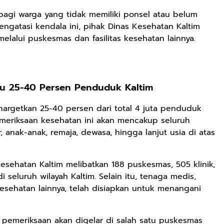
bagi warga yang tidak memiliki ponsel atau belum
engatasi kendala ini, pihak Dinas Kesehatan Kaltim
lalui puskesmas dan fasilitas kesehatan lainnya.
Rp71.706
Ebook Vescovo
Motociclista –
Kisah Nyata
Google Book
au 25-40 Persen Penduduk Kaltim
Uskup Giulio
Mencuccini, C.P
Rp149.450
Rp98.049
di Kalimantan
argetkan 25-40 persen dari total 4 juta penduduk
Barat
Ebook 100 Anak
Ebook The
meriksaan kesehatan ini akan mencakup seluruh
Tambang
Forest Therapy
r, anak-anak, remaja, dewasa, hingga lanjut usia di atas
Indonesia box
ala Dayak:
Google Book
Google Book
cover
Healing Wisdom
from the Heart
esehatan Kaltim melibatkan 188 puskesmas, 505 klinik,
of Borneor
seluruh wilayah Kaltim. Selain itu, tenaga medis,
esehatan lainnya, telah disiapkan untuk menangani
i pemeriksaan akan digelar di salah satu puskesmas