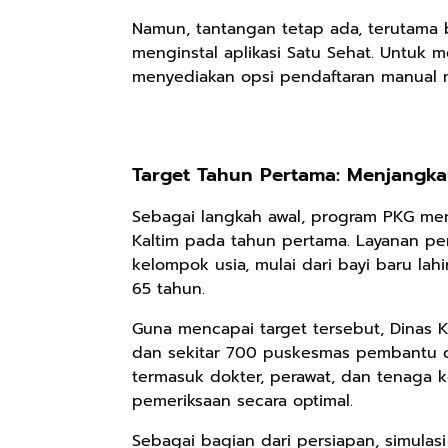
Namun, tantangan tetap ada, terutama 
menginstal aplikasi Satu Sehat. Untuk m
menyediakan opsi pendaftaran manual me
Rp98.049
Rp90.576
Rp74.092
Ebook The
Ebook Biografi
Eboo Novel
Forest Therapy
Teddy Kardin:
KANTU': Budaya
ala Dayak:
The Shadow
Suku Dayak
Google Book
Google Book
Google Book
Healing Wisdom
Target Tahun Pertama: Menjangk
Khight |
Borneo
from the Heart
of Borneor
Sebagai langkah awal, program PKG men
Kaltim pada tahun pertama. Layanan pe
kelompok usia, mulai dari bayi baru lahi
65 tahun.
Guna mencapai target tersebut, Dinas K
dan sekitar 700 puskesmas pembantu di 
termasuk dokter, perawat, dan tenaga k
pemeriksaan secara optimal.
Sebagai bagian dari persiapan, simulas