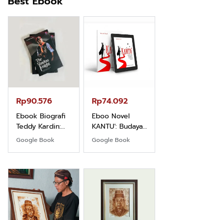
Best Ebook
Rp71.706
Ebook Vescovo
Motociclista –
Kisah Nyata
Google Book
Uskup Giulio
Mencuccini, C.P
Rp90.576
Rp74.092
di Kalimantan
Barat
Ebook Biografi
Eboo Novel
Teddy Kardin:
KANTU': Budaya
The Shadow
Suku Dayak
Google Book
Google Book
Khight |
Borneo