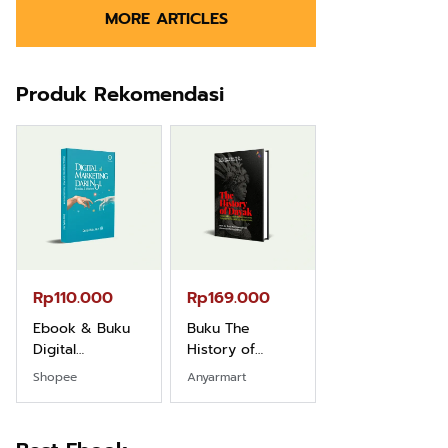
MORE ARTICLES
Produk Rekomendasi
Rp110.000
Rp169.000
Rp165.000
Ebook & Buku
Buku The
Buku Filsafat
Digital
History of
Dayak Kajian
Marketing Dari
Dayak – Sejarah
Komprehensif
Shopee
Anyarmart
Shopee
Nol: Fondasi &
& Identitas
Atas Manusia
Mindset untuk
Borneo Asli
Dayak
Pemula