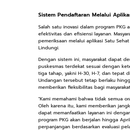
Sistem Pendaftaran Melalui Aplika
Salah satu inovasi dalam program PKG
efektivitas dan efisiensi layanan. Mas
pemeriksaan melalui aplikasi Satu Seha
Lindungi.
Dengan sistem ini, masyarakat dapat d
puskesmas terdekat sesuai dengan kete
tiga tahap, yakni H-30, H-7, dan tepat 
Undangan tersebut tetap berlaku hingga
Rp110.000
Rp169.000
Rp165.000
memberikan fleksibilitas bagi masyara
Ebook & Buku
Buku The
Buku Filsafat
"Kami memahami bahwa tidak semua or
Digital
History of
Dayak Kajian
Oleh karena itu, kami memberikan jangk
Marketing Dari
Dayak – Sejarah
Komprehensif
Shopee
Anyarmart
Shopee
dapat memanfaatkan layanan ini dengan
Nol: Fondasi &
& Identitas
Atas Manusia
program PKG akan berjalan hingga Apr
Mindset untuk
Borneo Asli
Dayak
Pemula
perpanjangan berdasarkan evaluasi pel