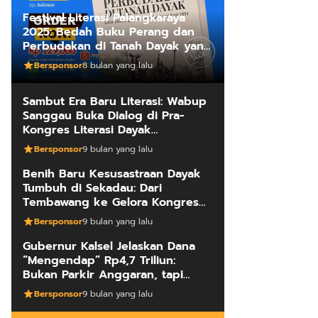
Festival Literasi Palangkaraya
2025: Bedah Buku Perang dan
Perbudakan di Tanah Dayak yang
Mengungkap Kebenaran Fakta
Bersponsor
8 bulan yang lalu
Sejarah
Sambut Era Baru Literasi: Wabup
Sanggau Buka Dialog di Pra-
Kongres Literasi Dayak
Internasional
Bersponsor
9 bulan yang lalu
Benih Baru Kesusastraan Dayak
Tumbuh di Sekadau: Dari
Tembawang ke Gelora Kongres
Penulis
Bersponsor
9 bulan yang lalu
Gubernur Kalsel Jelaskan Dana
“Mengendap” Rp4,7 Triliun:
Bukan Parkir Anggaran, tapi
Manajemen Kas Daerah
Bersponsor
9 bulan yang lalu