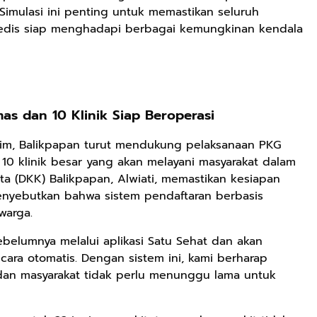
Simulasi ini penting untuk memastikan seluruh
medis siap menghadapi berbagai kemungkinan kendala
Rp2.989.000
Rp158.000
Rp158.000
Lukisan Sri
Kaos Dayak Unik
Kaos Sastra
Sultan
Bisa Bernyanyi
Dayak West
Hamengkubowono
Motif Gigi
Borneo All Size
Shopee
Shopee
Anyarmart
s dan 10 Klinik Siap Beroperasi
II dari Kopi
Taring Ukuran M
Tema
Karya Rudi
Tembawang
ltim, Balikpapan turut mendukung pelaksanaan PKG
Winarso
 klinik besar yang akan melayani masyarakat dalam
ta (DKK) Balikpapan, Alwiati, memastikan kesiapan
menyebutkan bahwa sistem pendaftaran berbasis
warga.
belumnya melalui aplikasi Satu Sehat dan akan
ara otomatis. Dengan sistem ini, kami berharap
 dan masyarakat tidak perlu menunggu lama untuk