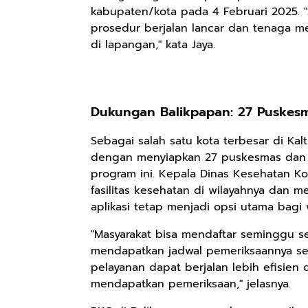
kabupaten/kota pada 4 Februari 2025. "
prosedur berjalan lancar dan tenaga 
di lapangan," kata Jaya.
Rp158.000
Rp2.999.000
Rp2.999.000
Kaos Sastra
Lukisan Sri
Lukisan Sri
Dayak West
Sultan
Sultan
Borneo All Size
Hamengkubowono
Hamengkubowono
Anyarmart
Anyarmart
Anyarmart
Dukungan Balikpapan: 27 Puskesma
Tema
I dari Kopi Karya
X dari Kopi
Tembawang
Rudi Winarso
Karya Rudi
Sebagai salah satu kota terbesar di Ka
Winarso
dengan menyiapkan 27 puskesmas dan 10
program ini. Kepala Dinas Kesehatan Ko
fasilitas kesehatan di wilayahnya dan 
aplikasi tetap menjadi opsi utama bagi 
"Masyarakat bisa mendaftar seminggu se
mendapatkan jadwal pemeriksaannya sec
pelayanan dapat berjalan lebih efisien
mendapatkan pemeriksaan," jelasnya.