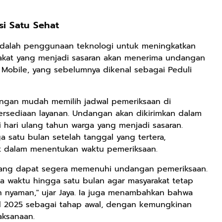
si Satu Sehat
 adalah penggunaan teknologi untuk meningkatkan
yarakat yang menjadi sasaran akan menerima undangan
t Mobile, yang sebelumnya dikenal sebagai Peduli
engan mudah memilih jadwal pemeriksaan di
rsediaan layanan. Undangan akan dikirimkan dalam
di hari ulang tahun warga yang menjadi sasaran.
 satu bulan setelah tanggal yang tertera,
Rp125.000
Rp128.900
Rp119.999
kat dalam menentukan waktu pemeriksaan.
Buku Seringai
Republik
Durian Cinta |
ang dapat segera memenuhi undangan pemeriksaan.
Kunang-kunang
Kelamin | Hybrid
Kumpulan
a waktu hingga satu bulan agar masyarakat tetap
Kumpulan Puisi
Poetry Book
Cerpen – Wisnu
Anyarmart
Anyarmart
Anyarmart
 nyaman," ujar Jaya. Ia juga menambahkan bahwa
Wisnu
Pamungkas
il 2025 sebagai tahap awal, dengan kemungkinan
Pamungkas
aksanaan.