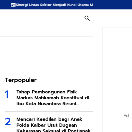
as Sektor Menjadi Kunci Utama Meredam Ancaman Kebakaran Hutan di Bumi T
Terpopuler
Tahap Pembangunan Fisik
Markas Mahkamah Konstitusi di
Ibu Kota Nusantara Resmi
Dimulai
Ad
Mencari Keadilan bagi Anak
Polda Kalbar Usut Dugaan
Kekerasan Seksual di Pontianak