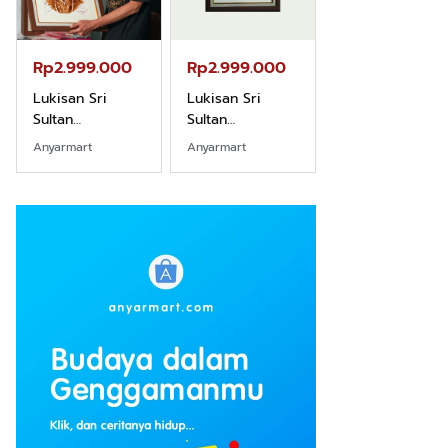
Rp2.999.000
Rp2.999.000
Rp2.989.000
Lukisan Sri
Lukisan Sri
Lukisan Sri
Sultan
Sultan
Sultan
Hamengkubowono
Hamengkubowono
Hamengkubow
Anyarmart
Anyarmart
Shopee
I dari Kopi Karya
X dari Kopi
II dari Kopi
Rudi Winarso
Karya Rudi
Karya Rudi
Winarso
Winarso