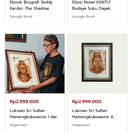
Ebook Biografi Teddy
Eboo Novel KANTU':
Kardin: The Shadow
Budaya Suku Dayak
Khight |
Borneo
Google Book
Google Book
Rp2.999.000
Rp2.999.000
Lukisan Sri Sultan
Lukisan Sri Sultan
Hamengkubowono I dari
Hamengkubowono X
Kopi Karya Rudi Winarso
dari Kopi Karya Rudi
Anyarmart
Anyarmart
Winarso