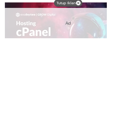
Tutup Iklan
Ad
Link Bermanfaat
Borneo Traevel
See Coffees