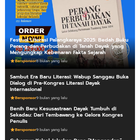
Festival Literasi Palangkaraya 2025: Bedah Buku
Perang dan Perbudakan di Tanah Dayak yang
Mengungkap Kebenaran Fakta Sejarah
Bersponsor
8 bulan yang lalu
Sambut Era Baru Literasi: Wabup Sanggau Buka
Dialog di Pra-Kongres Literasi Dayak
Internasional
Bersponsor
9 bulan yang lalu
Benih Baru Kesusastraan Dayak Tumbuh di
Sekadau: Dari Tembawang ke Gelora Kongres
Penulis
Bersponsor
9 bulan yang lalu