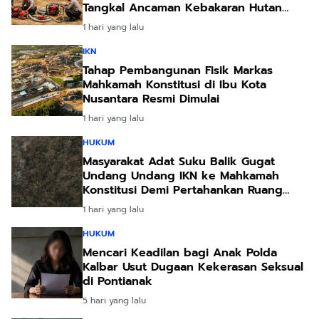
Tangkal Ancaman Kebakaran Hutan
Akibat Kemarau Ekstrem
1 hari yang lalu
IKN
Tahap Pembangunan Fisik Markas
Mahkamah Konstitusi di Ibu Kota
Nusantara Resmi Dimulai
1 hari yang lalu
HUKUM
Masyarakat Adat Suku Balik Gugat
Undang Undang IKN ke Mahkamah
Konstitusi Demi Pertahankan Ruang
Hidup Leluhur
1 hari yang lalu
HUKUM
Mencari Keadilan bagi Anak Polda
Kalbar Usut Dugaan Kekerasan Seksual
di Pontianak
5 hari yang lalu