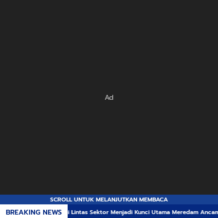
Ad
SCROLL UNTUK MELANJUTKAN MEMBACA
BREAKING NEWS
ergi Lintas Sektor Menjadi Kunci Utama Meredam Ancaman Kebakaran Hutan