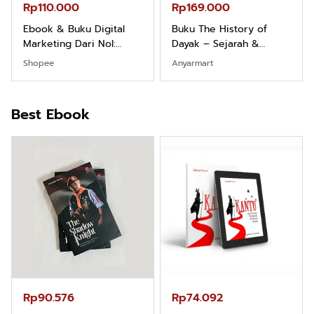
Rp110.000
Rp169.000
Ebook & Buku Digital
Buku The History of
Marketing Dari Nol:
Dayak – Sejarah &
Fondasi & Mindset untuk
Identitas Borneo Asli
Shopee
Anyarmart
Pemula
Best Ebook
Rp90.576
Rp74.092