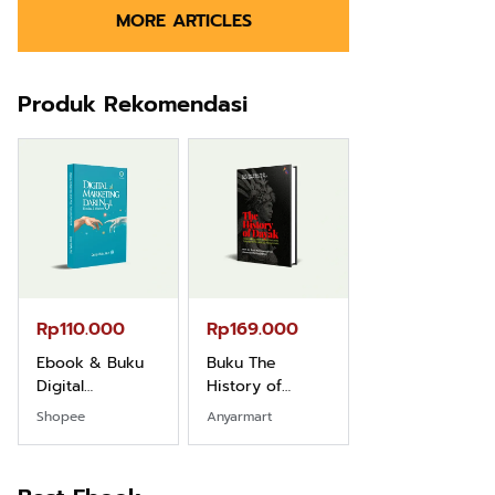
MORE ARTICLES
Produk Rekomendasi
Rp110.000
Rp169.000
Rp165.000
Ebook & Buku
Buku The
Buku Filsafat
Digital
History of
Dayak Kajian
Marketing Dari
Dayak – Sejarah
Komprehensif
Shopee
Anyarmart
Shopee
Nol: Fondasi &
& Identitas
Atas Manusia
Mindset untuk
Borneo Asli
Dayak
Pemula