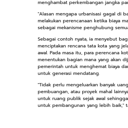
menghambat perkembangan jangka pan
"Alasan mengapa urbanisasi gagal di b
melakukan perencanaan ketika biaya ma
Rp98.049
Rp90.576
Rp74.092
sebagai mekanisme penghubung semua m
Ebook The
Ebook Biografi
Eboo Novel
Forest Therapy
Teddy Kardin:
KANTU': Budaya
Sebagai contoh nyata, ia menyebut bag
ala Dayak:
The Shadow
Suku Dayak
Google Book
Google Book
Google Book
menciptakan rencana tata kota yang jel
Healing Wisdom
Khight |
Borneo
awal. Pada masa itu, para perencana k
from the Heart
menentukan bagian mana yang akan dij
of Borneor
pemerintah untuk menghemat biaya dan
untuk generasi mendatang.
"Tidak perlu mengeluarkan banyak uan
pembuangan, atau proyek mahal lainny
untuk ruang publik sejak awal sehingg
untuk pembangunan yang lebih baik," 