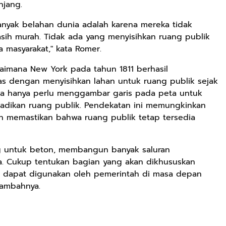
jang.
anyak belahan dunia adalah karena mereka tidak
sih murah. Tidak ada yang menyisihkan ruang publik
Rp71.706
asyarakat," kata Romer.
Ebook Vescovo
Motociclista –
aimana New York pada tahun 1811 berhasil
Kisah Nyata
Google Book
as dengan menyisihkan lahan untuk ruang publik sejak
Uskup Giulio
ota hanya perlu menggambar garis pada peta untuk
Mencuccini, C.P
Rp149.450
Rp98.049
adikan ruang publik. Pendekatan ini memungkinkan
di Kalimantan
 memastikan bahwa ruang publik tetap tersedia
Barat
Ebook 100 Anak
Ebook The
Tambang
Forest Therapy
Indonesia box
ala Dayak:
Google Book
Google Book
g untuk beton, membangun banyak saluran
cover
Healing Wisdom
a. Cukup tentukan bagian yang akan dikhususkan
from the Heart
of Borneor
a dapat digunakan oleh pemerintah di masa depan
tambahnya.