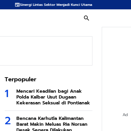
intas Sektor Menjadi Kunci Utama Meredam Ancaman Kebakaran Hutan di Bu
Terpopuler
Mencari Keadilan bagi Anak
Polda Kalbar Usut Dugaan
Kekerasan Seksual di Pontianak
Ad
Bencana Karhutla Kalimantan
Barat Makin Meluas Ria Norsan
Desak Segera Dilakukan