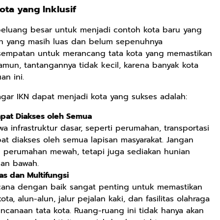
ta yang Inklusif
 peluang besar untuk menjadi contoh kota baru yang
Rp2.989.000
Rp158.000
Rp158.000
han yang masih luas dan belum sepenuhnya
Lukisan Sri
Kaos Dayak Unik
Kaos Sastra
sempatan untuk merancang tata kota yang memastikan
Sultan
Bisa Bernyanyi
Dayak West
amun, tantangannya tidak kecil, karena banyak kota
Hamengkubowono
Motif Gigi
Borneo All Size
Shopee
Shopee
Anyarmart
an ini.
II dari Kopi
Taring Ukuran M
Tema
Karya Rudi
Tembawang
gar IKN dapat menjadi kota yang sukses adalah:
Winarso
apat Diakses oleh Semua
 infrastruktur dasar, seperti perumahan, transportasi
pat diakses oleh semua lapisan masyarakat. Jangan
perumahan mewah, tetapi juga sediakan hunian
dan bawah.
s dan Multifungsi
cana dengan baik sangat penting untuk memastikan
ota, alun-alun, jalur pejalan kaki, dan fasilitas olahraga
encanaan tata kota. Ruang-ruang ini tidak hanya akan