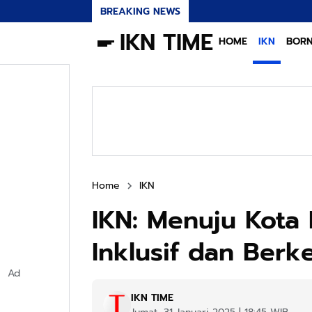
BREAKING NEWS
IKN TIME
HOME
IKN
BOR
Home
IKN
IKN: Menuju Kota
Inklusif dan Berk
Ad
IKN TIME