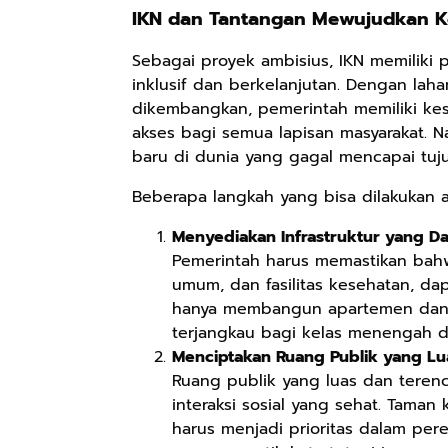
IKN dan Tantangan Mewujudkan Ko
Sebagai proyek ambisius, IKN memiliki
Rp158.000
Rp2.999.000
Rp2.999.000
inklusif dan berkelanjutan. Dengan la
Kaos Sastra
Lukisan Sri
Lukisan Sri
dikembangkan, pemerintah memiliki ke
Dayak West
Sultan
Sultan
akses bagi semua lapisan masyarakat. N
Borneo All Size
Hamengkubowono
Hamengkubowono
Anyarmart
Anyarmart
Anyarmart
baru di dunia yang gagal mencapai tuju
Tema
I dari Kopi Karya
X dari Kopi
Tembawang
Rudi Winarso
Karya Rudi
Beberapa langkah yang bisa dilakukan a
Winarso
Menyediakan Infrastruktur yang D
Pemerintah harus memastikan bahwa
umum, dan fasilitas kesehatan, da
hanya membangun apartemen dan 
terjangkau bagi kelas menengah 
Menciptakan Ruang Publik yang Lua
Ruang publik yang luas dan teren
interaksi sosial yang sehat. Taman k
harus menjadi prioritas dalam per