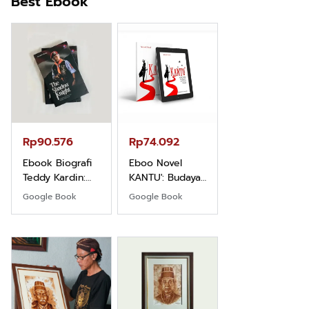
Best Ebook
Rp71.706
Ebook Vescovo
Motociclista –
Kisah Nyata
Google Book
Uskup Giulio
Mencuccini, C.P
Rp90.576
Rp74.092
di Kalimantan
Barat
Ebook Biografi
Eboo Novel
Teddy Kardin:
KANTU': Budaya
The Shadow
Suku Dayak
Google Book
Google Book
Khight |
Borneo