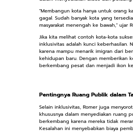
"Membangun kota hanya untuk orang kay
gagal. Sudah banyak kota yang tersedi
masyarakat menengah ke bawah," ujar R
Jika kita melihat contoh kota-kota suks
inklusivitas adalah kunci keberhasilan
karena mampu menarik imigran dari ber
kehidupan baru. Dengan memberikan ke
berkembang pesat dan menjadi ikon k
Rp110.000
Rp169.000
Rp165.000
Pentingnya Ruang Publik dalam Ta
Ebook & Buku
Buku The
Buku Filsafat
Digital
History of
Dayak Kajian
Selain inklusivitas, Romer juga menyor
Marketing Dari
Dayak – Sejarah
Komprehensif
Shopee
Anyarmart
Shopee
khususnya dalam menyediakan ruang pu
Nol: Fondasi &
& Identitas
Atas Manusia
berkembang karena mereka tidak meran
Mindset untuk
Borneo Asli
Dayak
Kesalahan ini menyebabkan biaya pemb
Pemula