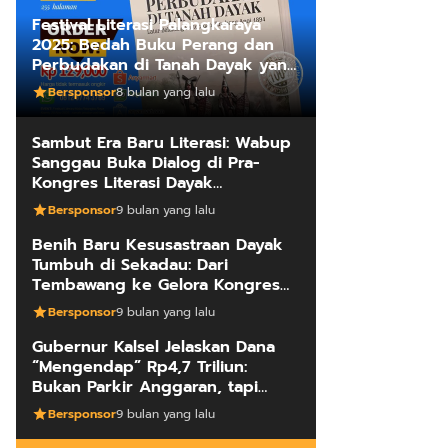
Festival Literasi Palangkaraya
2025: Bedah Buku Perang dan
Perbudakan di Tanah Dayak yang
Mengungkap Kebenaran Fakta
Bersponsor
8 bulan yang lalu
Sejarah
Sambut Era Baru Literasi: Wabup
Sanggau Buka Dialog di Pra-
Kongres Literasi Dayak
Internasional
Bersponsor
9 bulan yang lalu
Benih Baru Kesusastraan Dayak
Tumbuh di Sekadau: Dari
Tembawang ke Gelora Kongres
Penulis
Bersponsor
9 bulan yang lalu
Gubernur Kalsel Jelaskan Dana
“Mengendap” Rp4,7 Triliun:
Bukan Parkir Anggaran, tapi
Manajemen Kas Daerah
Bersponsor
9 bulan yang lalu