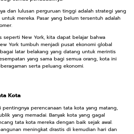
a dan lulusan perguruan tinggi adalah strategi yang
a untuk mereka. Pasar yang belum tersentuh adalah
omer.
es seperti New York, kita dapat belajar bahwa
. New York tumbuh menjadi pusat ekonomi global
bagai latar belakang yang datang untuk merintis
sempatan yang sama bagi semua orang, kota ini
eberagaman serta peluang ekonomi.
Rp125.000
Rp128.900
Rp119.999
ta Kota
Buku Seringai
Republik
Durian Cinta |
Kunang-kunang
Kelamin | Hybrid
Kumpulan
oti pentingnya perencanaan tata kota yang matang,
Kumpulan Puisi
Poetry Book
Cerpen – Wisnu
Anyarmart
Anyarmart
Anyarmart
blik yang memadai. Banyak kota yang gagal
Wisnu
Pamungkas
cang tata kota mereka dengan baik sejak awal.
Pamungkas
angunan meningkat drastis di kemudian hari dan