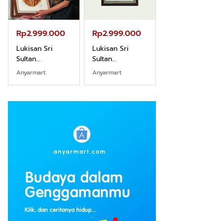
Rp2.999.000
Rp2.999.000
Rp2.989.000
Lukisan Sri
Lukisan Sri
Lukisan Sri
Sultan
Sultan
Sultan
Hamengkubowono
Hamengkubowono
Hamengkubow
Anyarmart
Anyarmart
Shopee
I dari Kopi Karya
X dari Kopi
II dari Kopi
Rudi Winarso
Karya Rudi
Karya Rudi
Winarso
Winarso