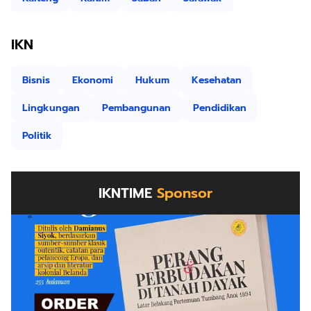
IKN
Bisnis
Ekonomi
Hukum
Kesehatan
Lingkungan
Pembangunan
Pendidikan
Politik
IKNTIME
Sponsor