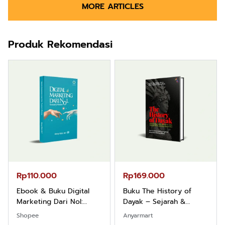
MORE ARTICLES
Produk Rekomendasi
Rp110.000
Rp169.000
Ebook & Buku Digital
Buku The History of
Marketing Dari Nol:
Dayak – Sejarah &
Fondasi & Mindset untuk
Identitas Borneo Asli
Shopee
Anyarmart
Pemula