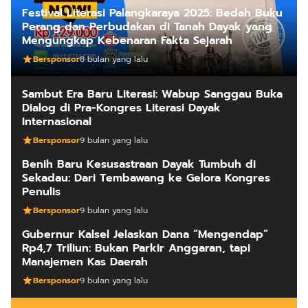
Festival Literasi Palangkaraya 2025: Bedah Buku
Perang dan Perbudakan di Tanah Dayak yang
Mengungkap Kebenaran Fakta Sejarah
Bersponsor
8 bulan yang lalu
Sambut Era Baru Literasi: Wabup Sanggau Buka
Dialog di Pra-Kongres Literasi Dayak
Internasional
Bersponsor
9 bulan yang lalu
Benih Baru Kesusastraan Dayak Tumbuh di
Sekadau: Dari Tembawang ke Gelora Kongres
Penulis
Bersponsor
9 bulan yang lalu
Gubernur Kalsel Jelaskan Dana “Mengendap”
Rp4,7 Triliun: Bukan Parkir Anggaran, tapi
Manajemen Kas Daerah
Bersponsor
9 bulan yang lalu