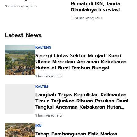
Rumah di IKN, Tanda
II, Target Rampung 2027
10 bulan yang lalu
Dimulainya Investasi
Hunian Swasta di Kota
11 bulan yang lalu
Masa Depan
Latest News
KALTENG
Sinergi Lintas Sektor Menjadi Kunci
Utama Meredam Ancaman Kebakaran
Hutan di Bumi Tambun Bungai
1 hari yang lalu
KALTIM
Langkah Tegas Kepolisian Kalimantan
Timur Terjunkan Ribuan Pasukan Demi
Tangkal Ancaman Kebakaran Hutan
Akibat Kemarau Ekstrem
1 hari yang lalu
IKN
Tahap Pembangunan Fisik Markas