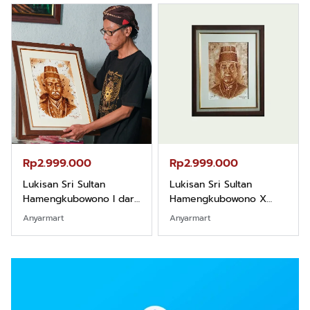
Rp2.999.000
Rp2.999.000
Lukisan Sri Sultan
Lukisan Sri Sultan
Hamengkubowono I dari
Hamengkubowono X
Kopi Karya Rudi Winarso
dari Kopi Karya Rudi
Anyarmart
Anyarmart
Winarso