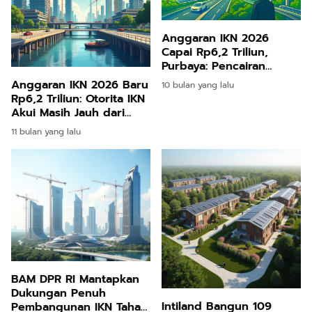
Anggaran IKN 2026
Capai Rp6,2 Triliun,
Purbaya: Pencairan
Dipercepat untuk
Anggaran IKN 2026 Baru
10 bulan yang lalu
Dorong Investasi Swasta
Rp6,2 Triliun: Otorita IKN
Akui Masih Jauh dari
Kebutuhan
11 bulan yang lalu
BAM DPR RI Mantapkan
Dukungan Penuh
Intiland Bangun 109
Pembangunan IKN Tahap