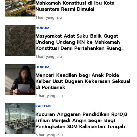
Mahkamah Konstitusi di Ibu Kota
Nusantara Resmi Dimulai
1 hari yang lalu
HUKUM
Masyarakat Adat Suku Balik Gugat
Undang Undang IKN ke Mahkamah
Konstitusi Demi Pertahankan Ruang
Hidup Leluhur
1 hari yang lalu
HUKUM
Mencari Keadilan bagi Anak Polda
Kalbar Usut Dugaan Kekerasan Seksual
di Pontianak
5 hari yang lalu
KALTENG
Kucuran Anggaran Pendidikan Rp10,8
Triliun Menjadi Angin Segar Bagi
Peningkatan SDM Kalimantan Tengah
6 hari yang lalu