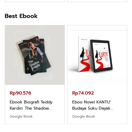
Best Ebook
Rp90.576
Rp74.092
Ebook Biografi Teddy
Eboo Novel KANTU':
Kardin: The Shadow
Budaya Suku Dayak
Khight |
Borneo
Google Book
Google Book