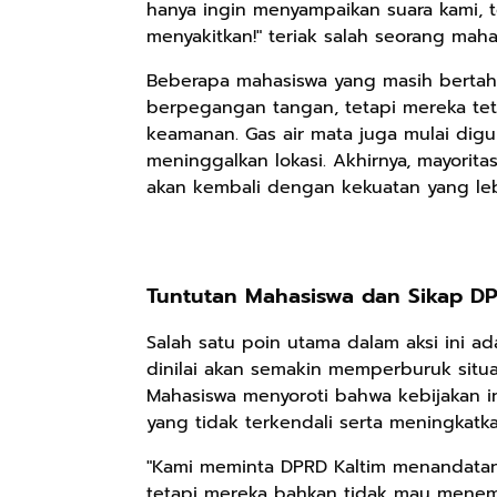
hanya ingin menyampaikan suara kami, t
menyakitkan!" teriak salah seorang ma
Beberapa mahasiswa yang masih bert
Rp98.049
Rp90.576
Rp74.092
berpegangan tangan, tetapi mereka te
Ebook The
Ebook Biografi
Eboo Novel
keamanan. Gas air mata juga mulai di
Forest Therapy
Teddy Kardin:
KANTU': Budaya
meninggalkan lokasi. Akhirnya, mayorit
ala Dayak:
The Shadow
Suku Dayak
Google Book
Google Book
Google Book
akan kembali dengan kekuatan yang lebi
Healing Wisdom
Khight |
Borneo
from the Heart
of Borneor
Tuntutan Mahasiswa dan Sikap 
Salah satu poin utama dalam aksi ini a
dinilai akan semakin memperburuk situas
Mahasiswa menyoroti bahwa kebijakan i
yang tidak terkendali serta meningkatkan
"Kami meminta DPRD Kaltim menandatang
tetapi mereka bahkan tidak mau menemu