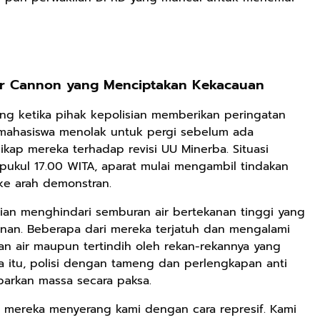
er Cannon yang Menciptakan Kekacauan
g ketika pihak kepolisian memberikan peringatan
mahasiswa menolak untuk pergi sebelum ada
kap mereka terhadap revisi UU Minerba. Situasi
 pukul 17.00 WITA, aparat mulai mengambil tindakan
e arah demonstran.
ian menghindari semburan air bertekanan tinggi yang
Rp125.000
Rp128.900
Rp119.999
an. Beberapa dari mereka terjatuh dan mengalami
Buku Seringai
Republik
Durian Cinta |
an air maupun tertindih oleh rekan-rekannya yang
Kunang-kunang
Kelamin | Hybrid
Kumpulan
a itu, polisi dengan tameng dan perlengkapan anti
Kumpulan Puisi
Poetry Book
Cerpen – Wisnu
Anyarmart
Anyarmart
Anyarmart
arkan massa secara paksa.
Wisnu
Pamungkas
Pamungkas
i mereka menyerang kami dengan cara represif. Kami