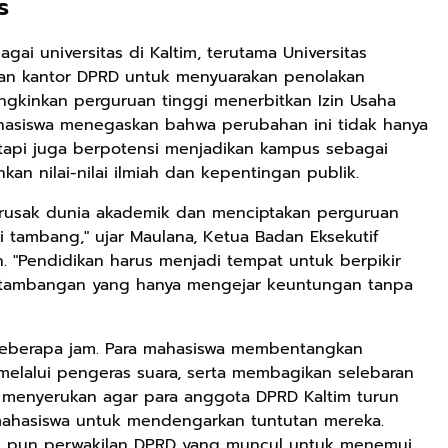
s
gai universitas di Kaltim, terutama Universitas
an kantor DPRD untuk menyuarakan penolakan
gkinkan perguruan tinggi menerbitkan Izin Usaha
ahasiswa menegaskan bahwa perubahan ini tidak hanya
api juga berpotensi menjadikan kampus sebagai
an nilai-nilai ilmiah dan kepentingan publik.
merusak dunia akademik dan menciptakan perguruan
i tambang," ujar Maulana, Ketua Badan Eksekutif
. "Pendidikan harus menjadi tempat untuk berpikir
pertambangan yang hanya mengejar keuntungan tanpa
 beberapa jam. Para mahasiswa membentangkan
melalui pengeras suara, serta membagikan selebaran
a menyerukan agar para anggota DPRD Kaltim turun
ahasiswa untuk mendengarkan tuntutan mereka.
atu pun perwakilan DPRD yang muncul untuk menemui