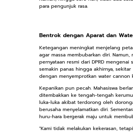
para pengunjuk rasa.
Bentrok dengan Aparat dan Wat
Ketegangan meningkat menjelang petan
agar massa membubarkan diri. Namun, 
pernyataan resmi dari DPRD mengenai si
semakin panas hingga akhirnya, sekitar
dengan menyemprotkan water cannon k
Kepanikan pun pecah. Mahasiswa berlar
Rp110.000
Rp169.000
Rp165.000
ditembakkan ke tengah-tengah kerumun
Ebook & Buku
Buku The
Buku Filsafat
luka-luka akibat terdorong oleh dorong
Digital
History of
Dayak Kajian
berusaha menyelamatkan diri. Sementar
Marketing Dari
Dayak – Sejarah
Komprehensif
Shopee
Anyarmart
Shopee
Nol: Fondasi &
huru-hara bergerak maju untuk membub
& Identitas
Atas Manusia
Mindset untuk
Borneo Asli
Dayak
"Kami tidak melakukan kekerasan, tetap
Pemula