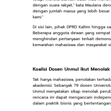
dengan suara rakyat," kata Maulana d
dengan jumlah massa yang lebih besar 
Rp158.000
Rp2.999.000
Rp2.999.000
kami."
Kaos Sastra
Lukisan Sri
Lukisan Sri
Di sisi lain, pihak DPRD Kaltim hingga
Dayak West
Sultan
Sultan
Beberapa anggota dewan yang sempat 
Borneo All Size
Hamengkubowono
Hamengkubowono
Anyarmart
Anyarmart
Anyarmart
menghindari pertanyaan terkait demonst
Tema
I dari Kopi Karya
X dari Kopi
kemarahan mahasiswa dan masyarakat si
Tembawang
Rudi Winarso
Karya Rudi
Winarso
Koalisi Dosen Unmul Ikut Menolak
Tak hanya mahasiswa, penolakan terhada
akademisi. Sebanyak 79 dosen Universi
Unmul menyatakan sikap menolak perub
rencana ini dapat mengancam indepen
dalam praktik bisnis yang bertentangan