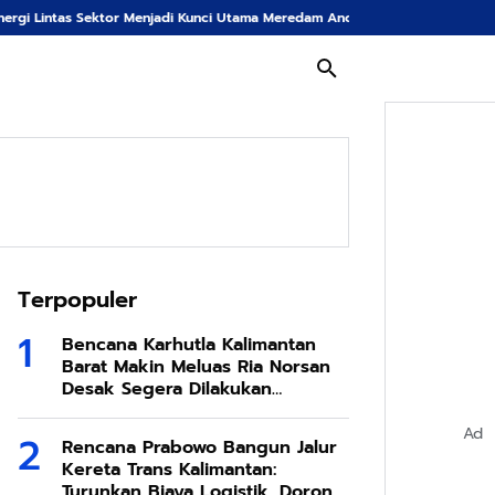
Menjadi Kunci Utama Meredam Ancaman Kebakaran Hutan di Bumi Tambun Bun
Terpopuler
Bencana Karhutla Kalimantan
Barat Makin Meluas Ria Norsan
Desak Segera Dilakukan
Modifikasi Cuaca
Ad
Rencana Prabowo Bangun Jalur
Kereta Trans Kalimantan:
Turunkan Biaya Logistik, Dorong