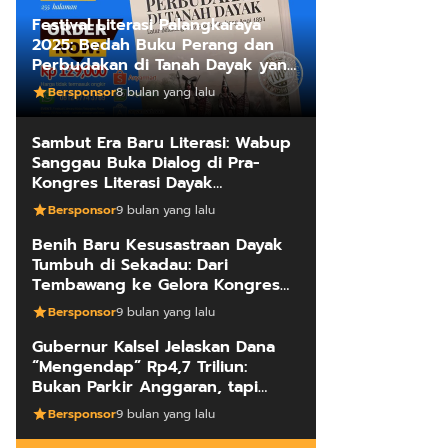
Festival Literasi Palangkaraya
2025: Bedah Buku Perang dan
Perbudakan di Tanah Dayak yang
Mengungkap Kebenaran Fakta
Bersponsor
8 bulan yang lalu
Sejarah
Sambut Era Baru Literasi: Wabup
Sanggau Buka Dialog di Pra-
Kongres Literasi Dayak
Internasional
Bersponsor
9 bulan yang lalu
Benih Baru Kesusastraan Dayak
Tumbuh di Sekadau: Dari
Tembawang ke Gelora Kongres
Penulis
Bersponsor
9 bulan yang lalu
Gubernur Kalsel Jelaskan Dana
“Mengendap” Rp4,7 Triliun:
Bukan Parkir Anggaran, tapi
Manajemen Kas Daerah
Bersponsor
9 bulan yang lalu