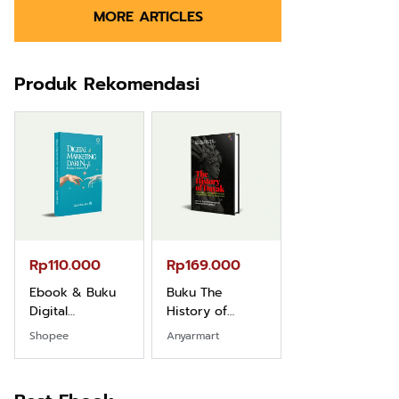
MORE ARTICLES
Produk Rekomendasi
Rp110.000
Rp169.000
Rp165.000
Ebook & Buku
Buku The
Buku Filsafat
Digital
History of
Dayak Kajian
Marketing Dari
Dayak – Sejarah
Komprehensif
Shopee
Anyarmart
Shopee
Nol: Fondasi &
& Identitas
Atas Manusia
Mindset untuk
Borneo Asli
Dayak
Pemula