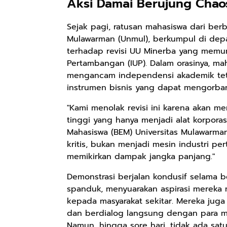
Aksi Damai Berujung Chao
Sejak pagi, ratusan mahasiswa dari berba
Mulawarman (Unmul), berkumpul di dep
terhadap revisi UU Minerba yang memun
Pertambangan (IUP). Dalam orasinya, m
mengancam independensi akademik tet
instrumen bisnis yang dapat mengorbank
"Kami menolak revisi ini karena akan 
tinggi yang hanya menjadi alat korporas
Mahasiswa (BEM) Universitas Mulawarman
kritis, bukan menjadi mesin industri 
memikirkan dampak jangka panjang."
Demonstrasi berjalan kondusif selama
spanduk, menyuarakan aspirasi mereka 
kepada masyarakat sekitar. Mereka jug
dan berdialog langsung dengan para m
Namun, hingga sore hari, tidak ada s