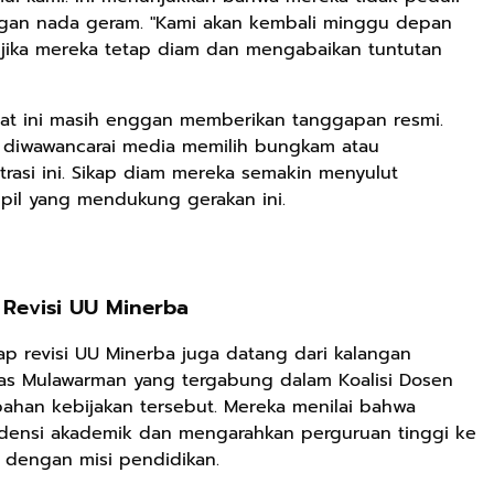
engan nada geram. "Kami akan kembali minggu depan
jika mereka tetap diam dan mengabaikan tuntutan
Rp2.989.000
Rp158.000
Rp158.000
Lukisan Sri
Kaos Dayak Unik
Kaos Sastra
 saat ini masih enggan memberikan tanggapan resmi.
Sultan
Bisa Bernyanyi
Dayak West
diwawancarai media memilih bungkam atau
Hamengkubowono
Motif Gigi
Borneo All Size
Shopee
Shopee
Anyarmart
rasi ini. Sikap diam mereka semakin menyulut
II dari Kopi
Taring Ukuran M
Tema
pil yang mendukung gerakan ini.
Karya Rudi
Tembawang
Winarso
 Revisi UU Minerba
p revisi UU Minerba juga datang dari kalangan
tas Mulawarman yang tergabung dalam Koalisi Dosen
ahan kebijakan tersebut. Mereka menilai bahwa
densi akademik dan mengarahkan perguruan tinggi ke
 dengan misi pendidikan.