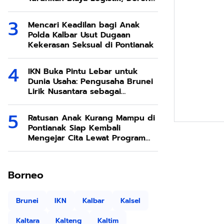
Ekonomi SDA Melimpah
Mencari Keadilan bagi Anak
Polda Kalbar Usut Dugaan
Kekerasan Seksual di Pontianak
IKN Buka Pintu Lebar untuk
Dunia Usaha: Pengusaha Brunei
Lirik Nusantara sebagai
Destinasi Investasi Masa Depan
Ratusan Anak Kurang Mampu di
Pontianak Siap Kembali
Mengejar Cita Lewat Program
Sekolah Rakyat
Borneo
Brunei
IKN
Kalbar
Kalsel
Kaltara
Kalteng
Kaltim