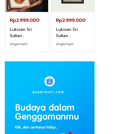
Rp2.999.000
Rp2.999.000
Rp2.989.000
Lukisan Sri
Lukisan Sri
Lukisan Sri
Sultan
Sultan
Sultan
Hamengkubowono
Hamengkubowono
Hamengkubow
Anyarmart
Anyarmart
Shopee
I dari Kopi Karya
X dari Kopi
II dari Kopi
Rudi Winarso
Karya Rudi
Karya Rudi
Winarso
Winarso