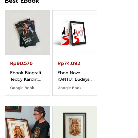
Best Ebook
Rp71.706
Ebook Vescovo
Motociclista –
Kisah Nyata
Google Book
Uskup Giulio
Mencuccini, C.P
Rp90.576
Rp74.092
di Kalimantan
Barat
Ebook Biografi
Eboo Novel
Teddy Kardin:
KANTU': Budaya
The Shadow
Suku Dayak
Google Book
Google Book
Khight |
Borneo