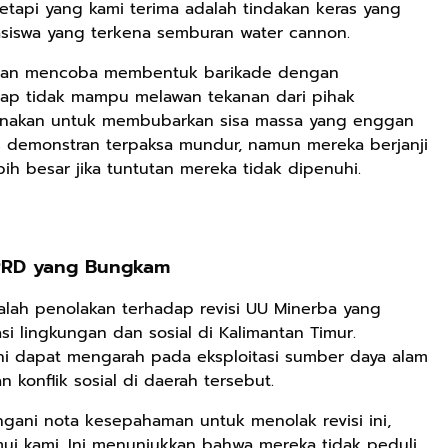
etapi yang kami terima adalah tindakan keras yang
hasiswa yang terkena semburan water cannon.
ahan mencoba membentuk barikade dengan
Rp71.706
tap tidak mampu melawan tekanan dari pihak
Ebook Vescovo
gunakan untuk membubarkan sisa massa yang enggan
Motociclista –
as demonstran terpaksa mundur, namun mereka berjanji
Kisah Nyata
Google Book
h besar jika tuntutan mereka tidak dipenuhi.
Uskup Giulio
Mencuccini, C.P
Rp149.450
Rp98.049
di Kalimantan
Barat
Ebook 100 Anak
Ebook The
Tambang
Forest Therapy
DPRD yang Bungkam
Indonesia box
ala Dayak:
Google Book
Google Book
cover
Healing Wisdom
dalah penolakan terhadap revisi UU Minerba yang
from the Heart
i lingkungan dan sosial di Kalimantan Timur.
of Borneor
ni dapat mengarah pada eksploitasi sumber daya alam
 konflik sosial di daerah tersebut.
ani nota kesepahaman untuk menolak revisi ini,
i kami. Ini menunjukkan bahwa mereka tidak peduli