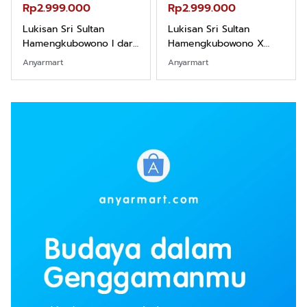
Rp2.999.000
Rp2.999.000
Lukisan Sri Sultan
Lukisan Sri Sultan
Hamengkubowono I dari
Hamengkubowono X
Kopi Karya Rudi Winarso
dari Kopi Karya Rudi
Anyarmart
Anyarmart
Winarso