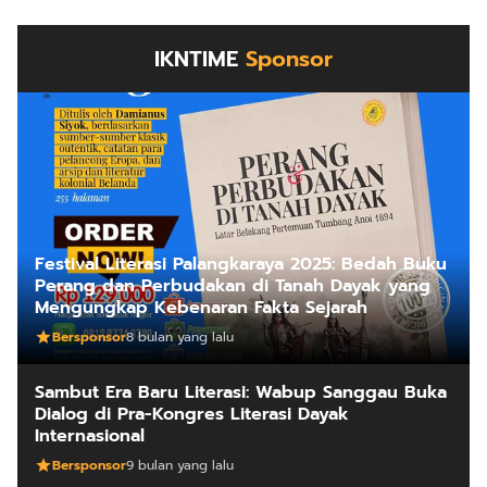
IKNTIME
Sponsor
Festival Literasi Palangkaraya 2025: Bedah Buku
Perang dan Perbudakan di Tanah Dayak yang
Mengungkap Kebenaran Fakta Sejarah
Bersponsor
8 bulan yang lalu
Sambut Era Baru Literasi: Wabup Sanggau Buka
Dialog di Pra-Kongres Literasi Dayak
Internasional
Bersponsor
9 bulan yang lalu