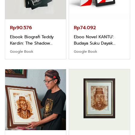
Rp90.576
Rp74.092
Ebook Biografi Teddy
Eboo Novel KANTU':
Kardin: The Shadow
Budaya Suku Dayak
Khight |
Borneo
Google Book
Google Book