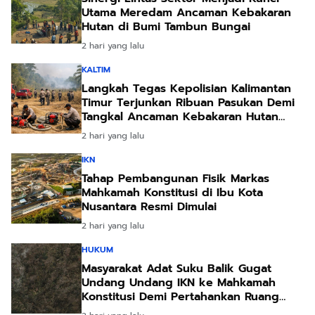
Utama Meredam Ancaman Kebakaran
Hutan di Bumi Tambun Bungai
2 hari yang lalu
KALTIM
Langkah Tegas Kepolisian Kalimantan
Timur Terjunkan Ribuan Pasukan Demi
Tangkal Ancaman Kebakaran Hutan
Akibat Kemarau Ekstrem
2 hari yang lalu
IKN
Tahap Pembangunan Fisik Markas
Mahkamah Konstitusi di Ibu Kota
Nusantara Resmi Dimulai
2 hari yang lalu
HUKUM
Masyarakat Adat Suku Balik Gugat
Undang Undang IKN ke Mahkamah
Konstitusi Demi Pertahankan Ruang
Hidup Leluhur