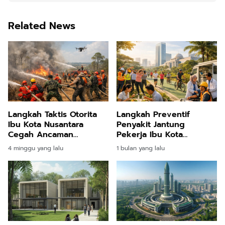
Related News
Langkah Taktis Otorita
Langkah Preventif
Ibu Kota Nusantara
Penyakit Jantung
Cegah Ancaman
Pekerja Ibu Kota
Kebakaran Lahan Melalui
Nusantara Melalui
4 minggu yang lalu
1 bulan yang lalu
Latihan Terpadu
Transformasi Gaya Hidup
Sehat