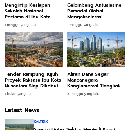
Mengintip Kesiapan
Gelombang Antusiasme
Sekolah Nasional
Pemodal Global
Pertama di Ibu Kota
Mengakselerasi
Nusantara yang Siap
Pembangunan Kota Masa
1 minggu yang lalu
1 minggu yang lalu
Sambut Siswa Perdana
Depan di Jantung
Kalimantan
Tender Rampung Tujuh
Aliran Dana Segar
Proyek Raksasa Ibu Kota
Mancanegara
Nusantara Siap Dikebut
Konglomerasi Tiongkok
Pemerintah
Bangun Hunian Megah
1 bulan yang lalu
3 minggu yang lalu
Triliunan Rupiah di
Nusantara
Latest News
KALTENG
Sinergi Lintas Sektor Menjadi Kunci