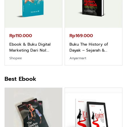
Rp110.000
Rp169.000
Ebook & Buku Digital
Buku The History of
Marketing Dari Nol:
Dayak – Sejarah &
Fondasi & Mindset untuk
Identitas Borneo Asli
Shopee
Anyarmart
Pemula
Best Ebook