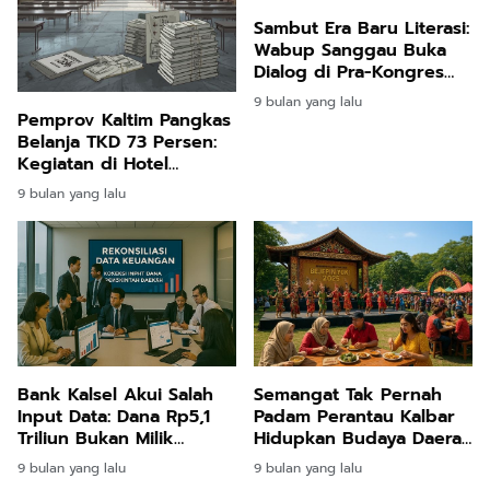
Sambut Era Baru Literasi:
Wabup Sanggau Buka
Dialog di Pra-Kongres
Literasi Dayak
9 bulan yang lalu
Internasional
Pemprov Kaltim Pangkas
Belanja TKD 73 Persen:
Kegiatan di Hotel
Dihentikan Total, Fokus
9 bulan yang lalu
pada Pelayanan Dasar
Bank Kalsel Akui Salah
Semangat Tak Pernah
Input Data: Dana Rp5,1
Padam Perantau Kalbar
Triliun Bukan Milik
Hidupkan Budaya Daerah
Pemkot Banjarbaru, Tapi
di Jantung Jakarta
9 bulan yang lalu
9 bulan yang lalu
Pemprov Kalsel