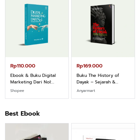
Rp110.000
Rp169.000
Ebook & Buku Digital
Buku The History of
Marketing Dari Nol:
Dayak – Sejarah &
Fondasi & Mindset untuk
Identitas Borneo Asli
Shopee
Anyarmart
Pemula
Best Ebook