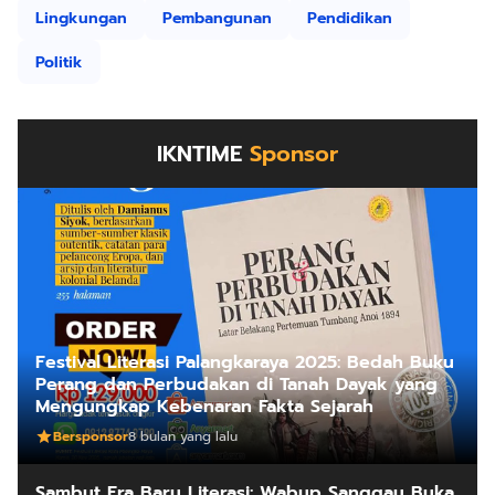
Lingkungan
Pembangunan
Pendidikan
Politik
IKNTIME
Sponsor
Festival Literasi Palangkaraya 2025: Bedah Buku
Perang dan Perbudakan di Tanah Dayak yang
Mengungkap Kebenaran Fakta Sejarah
Bersponsor
8 bulan yang lalu
Sambut Era Baru Literasi: Wabup Sanggau Buka