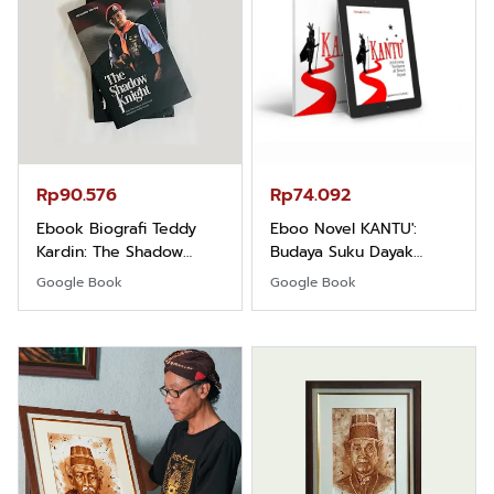
Rp90.576
Rp74.092
Ebook Biografi Teddy
Eboo Novel KANTU':
Kardin: The Shadow
Budaya Suku Dayak
Khight |
Borneo
Google Book
Google Book