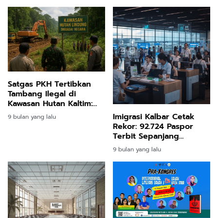
Satgas PKH Tertibkan
Tambang Ilegal di
Kawasan Hutan Kaltim:
Rampas 116 Hektare
Imigrasi Kalbar Cetak
9 bulan yang lalu
Lahan Milik Konglomerat,
Rekor: 92.724 Paspor
Langkah Tegas Jaga
Terbit Sepanjang
Lingkungan
Januari-Oktober 2025,
9 bulan yang lalu
Didukung Inovasi Digital