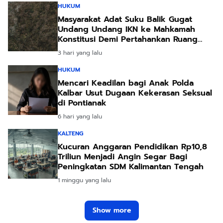
HUKUM
Masyarakat Adat Suku Balik Gugat
Undang Undang IKN ke Mahkamah
Konstitusi Demi Pertahankan Ruang
Hidup Leluhur
3 hari yang lalu
HUKUM
Mencari Keadilan bagi Anak Polda
Kalbar Usut Dugaan Kekerasan Seksual
di Pontianak
6 hari yang lalu
KALTENG
Kucuran Anggaran Pendidikan Rp10,8
Triliun Menjadi Angin Segar Bagi
Peningkatan SDM Kalimantan Tengah
1 minggu yang lalu
Show more