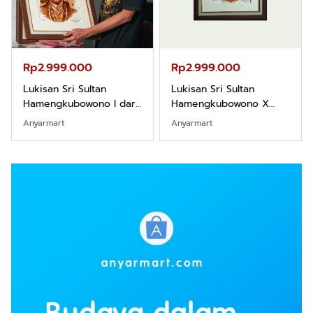
Rp2.999.000
Rp2.999.000
Lukisan Sri Sultan
Lukisan Sri Sultan
Hamengkubowono I dari
Hamengkubowono X
Kopi Karya Rudi Winarso
dari Kopi Karya Rudi
Anyarmart
Anyarmart
Winarso