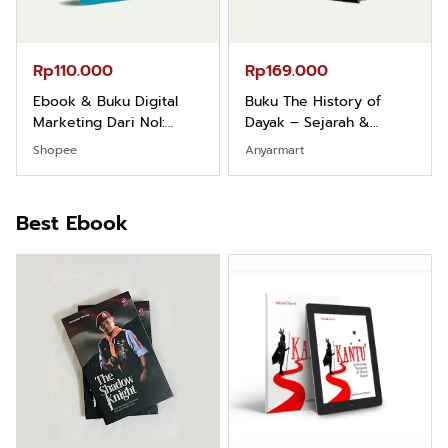
Rp110.000
Rp169.000
Ebook & Buku Digital
Buku The History of
Marketing Dari Nol:
Dayak – Sejarah &
Fondasi & Mindset untuk
Identitas Borneo Asli
Shopee
Anyarmart
Pemula
Best Ebook