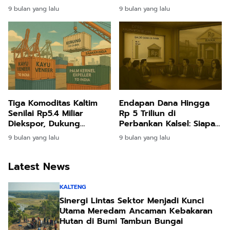
Strategis Menuju
Dihentikan Total, Fokus
9 bulan yang lalu
9 bulan yang lalu
Pertumbuhan
pada Pelayanan Dasar
Berkelanjutan
Tiga Komoditas Kaltim
Endapan Dana Hingga
Senilai Rp5.4 Miliar
Rp 5 Triliun di
Diekspor, Dukung
Perbankan Kalsel: Siapa
Hilirisasi Nasional
yang Menahan dan
9 bulan yang lalu
9 bulan yang lalu
Untuk Apa?
Latest News
KALTENG
Sinergi Lintas Sektor Menjadi Kunci
Utama Meredam Ancaman Kebakaran
Hutan di Bumi Tambun Bungai