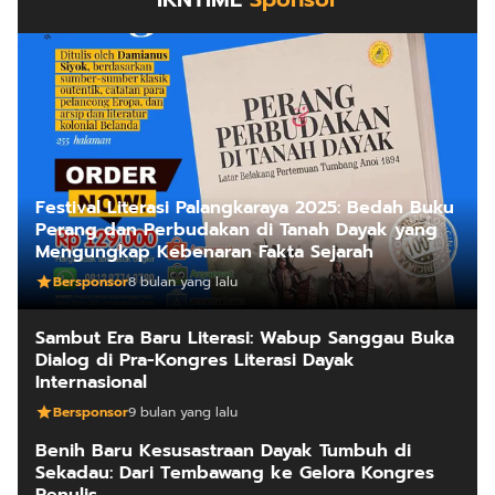
Festival Literasi Palangkaraya 2025: Bedah Buku
Perang dan Perbudakan di Tanah Dayak yang
Mengungkap Kebenaran Fakta Sejarah
Bersponsor
8 bulan yang lalu
Sambut Era Baru Literasi: Wabup Sanggau Buka
Dialog di Pra-Kongres Literasi Dayak
Internasional
Bersponsor
9 bulan yang lalu
Benih Baru Kesusastraan Dayak Tumbuh di
Sekadau: Dari Tembawang ke Gelora Kongres
Penulis