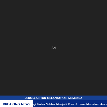
Ad
SCROLL UNTUK MELANJUTKAN MEMBACA
BREAKING NEWS
nergi Lintas Sektor Menjadi Kunci Utama Meredam Ancaman Kebakaran Huta