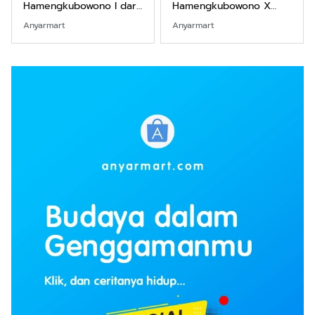
Hamengkubowono I dari
Hamengkubowono X
Kopi Karya Rudi Winarso
dari Kopi Karya Rudi
Anyarmart
Anyarmart
Winarso