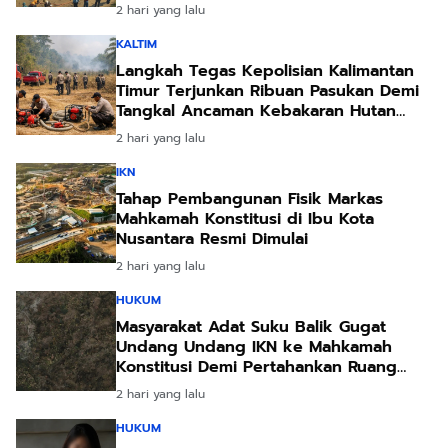
2 hari yang lalu
KALTIM
Langkah Tegas Kepolisian Kalimantan
Timur Terjunkan Ribuan Pasukan Demi
Tangkal Ancaman Kebakaran Hutan
Akibat Kemarau Ekstrem
2 hari yang lalu
IKN
Tahap Pembangunan Fisik Markas
Mahkamah Konstitusi di Ibu Kota
Nusantara Resmi Dimulai
2 hari yang lalu
HUKUM
Masyarakat Adat Suku Balik Gugat
Undang Undang IKN ke Mahkamah
Konstitusi Demi Pertahankan Ruang
Hidup Leluhur
2 hari yang lalu
HUKUM