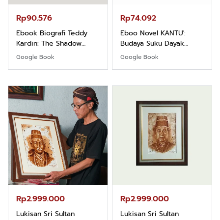
Rp90.576
Rp74.092
Ebook Biografi Teddy
Eboo Novel KANTU':
Kardin: The Shadow
Budaya Suku Dayak
Khight |
Borneo
Google Book
Google Book
Rp2.999.000
Rp2.999.000
Lukisan Sri Sultan
Lukisan Sri Sultan