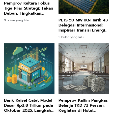
Pemprov Kaltara Fokus
Tiga Pilar Strategi: Tekan
Beban, Tingkatkan
Pendapatan, dan
PLTS 50 MW IKN Tarik 43
9 bulan yang lalu
Persempit Kantong
Delegasi Internasional:
Kemiskinan
Inspirasi Transisi Energi
Hijau Global
9 bulan yang lalu
Bank Kalsel Catat Modal
Pemprov Kaltim Pangkas
Dasar Rp3,8 Triliun pada
Belanja TKD 73 Persen:
Oktober 2025: Langkah
Kegiatan di Hotel