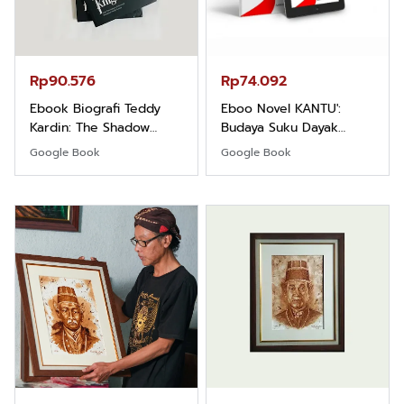
Rp90.576
Rp74.092
Ebook Biografi Teddy
Eboo Novel KANTU':
Kardin: The Shadow
Budaya Suku Dayak
Khight |
Borneo
Google Book
Google Book