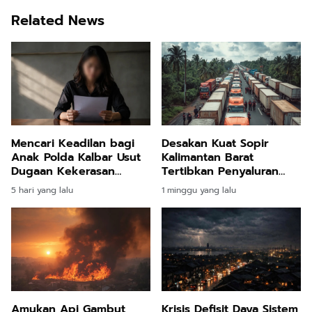
Related News
Mencari Keadilan bagi
Desakan Kuat Sopir
Anak Polda Kalbar Usut
Kalimantan Barat
Dugaan Kekerasan
Tertibkan Penyaluran
Seksual di Pontianak
Solar Subsidi Memantik
5 hari yang lalu
1 minggu yang lalu
Respons Pengawalan
Ketat Aparat Kepolisian
Amukan Api Gambut
Krisis Defisit Daya Sistem