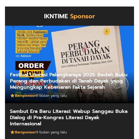
IKNTIME
Sponsor
Festival Literasi Palangkaraya 2025: Bedah Buku
Perang dan Perbudakan di Tanah Dayak yang
Mengungkap Kebenaran Fakta Sejarah
Bersponsor
8 bulan yang lalu
Sambut Era Baru Literasi: Wabup Sanggau Buka
Dialog di Pra-Kongres Literasi Dayak
Internasional
Bersponsor
9 bulan yang lalu