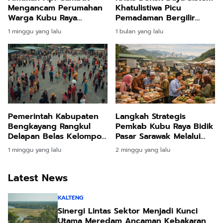
Mengancam Perumahan
Khatulistiwa Picu
Warga Kubu Raya
Pemadaman Bergilir
Berujung Evakuasi
Tujuh Hari di Kalimantan
1 minggu yang lalu
1 bulan yang lalu
Darurat
Barat
Pemerintah Kabupaten
Langkah Strategis
Bengkayang Rangkul
Pemkab Kubu Raya Bidik
Delapan Belas Kelompok
Pasar Sarawak Melalui
Etnis Demi Perkokoh
Sektor Perdagangan
1 minggu yang lalu
2 minggu yang lalu
Harmoni dan Stabilitas
dan Industri Halal
Daerah
Latest News
KALTENG
Sinergi Lintas Sektor Menjadi Kunci
Utama Meredam Ancaman Kebakaran