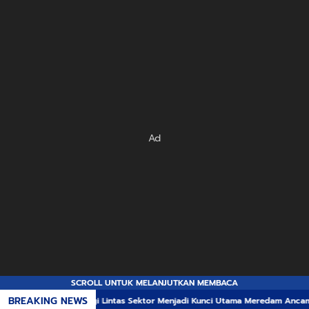
Ad
SCROLL UNTUK MELANJUTKAN MEMBACA
BREAKING NEWS
nergi Lintas Sektor Menjadi Kunci Utama Meredam Ancaman Kebakaran Huta