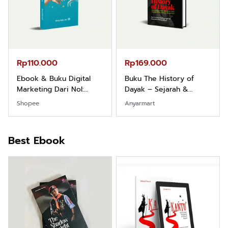
Rp110.000
Rp169.000
Ebook & Buku Digital
Buku The History of
Marketing Dari Nol:
Dayak – Sejarah &
Fondasi & Mindset untuk
Identitas Borneo Asli
Shopee
Anyarmart
Pemula
Best Ebook