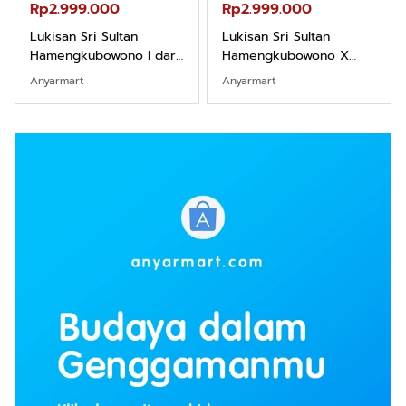
Rp2.999.000
Rp2.999.000
Lukisan Sri Sultan
Lukisan Sri Sultan
Hamengkubowono I dari
Hamengkubowono X
Kopi Karya Rudi Winarso
dari Kopi Karya Rudi
Anyarmart
Anyarmart
Winarso