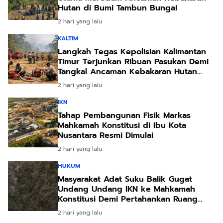
Hutan di Bumi Tambun Bungai
2 hari yang lalu
KALTIM
Langkah Tegas Kepolisian Kalimantan
Timur Terjunkan Ribuan Pasukan Demi
Tangkal Ancaman Kebakaran Hutan
Akibat Kemarau Ekstrem
2 hari yang lalu
IKN
Tahap Pembangunan Fisik Markas
Mahkamah Konstitusi di Ibu Kota
Nusantara Resmi Dimulai
2 hari yang lalu
HUKUM
Masyarakat Adat Suku Balik Gugat
Undang Undang IKN ke Mahkamah
Konstitusi Demi Pertahankan Ruang
Hidup Leluhur
2 hari yang lalu