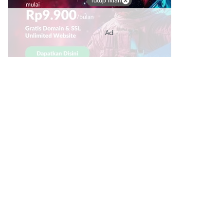
Tutup Iklan
Ad
Link Bermanfaat
Borneo Traevel
See Coffees
Indotribune
Sawit Asia
Mering