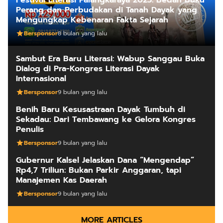
Perang dan Perbudakan di Tanah Dayak yang
Mengungkap Kebenaran Fakta Sejarah
Bersponsor
8 bulan yang lalu
Sambut Era Baru Literasi: Wabup Sanggau Buka
Dialog di Pra-Kongres Literasi Dayak
Internasional
Bersponsor
9 bulan yang lalu
Benih Baru Kesusastraan Dayak Tumbuh di
Sekadau: Dari Tembawang ke Gelora Kongres
Penulis
Bersponsor
9 bulan yang lalu
Gubernur Kalsel Jelaskan Dana “Mengendap”
Rp4,7 Triliun: Bukan Parkir Anggaran, tapi
Manajemen Kas Daerah
Bersponsor
9 bulan yang lalu
MORE ARTICLES