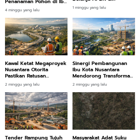
Penanaman Pohon di Ibu
Kalimantan Timur
Kota Nusantara Tembus
1 minggu yang lalu
4 minggu yang lalu
Meningkat Pesat
Delapan Ribu Hektare
Lebih
Kawal Ketat Megaproyek
Sinergi Pembangunan
Nusantara Otorita
Ibu Kota Nusantara
Pastikan Ratusan
Mendorong Transformasi
Infrastruktur Penuhi
Ekonomi dan
2 minggu yang lalu
2 minggu yang lalu
Standar Mutu Kelas
Pemerataan Nasional
Wahid
Tender Rampung Tujuh
Masyarakat Adat Suku