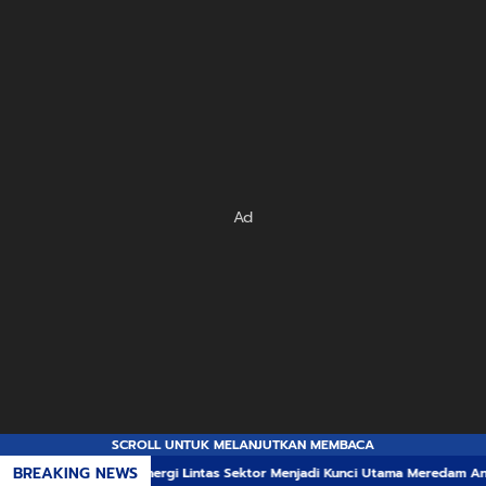
Ad
SCROLL UNTUK MELANJUTKAN MEMBACA
BREAKING NEWS
inergi Lintas Sektor Menjadi Kunci Utama Meredam Ancaman Kebakaran Hut