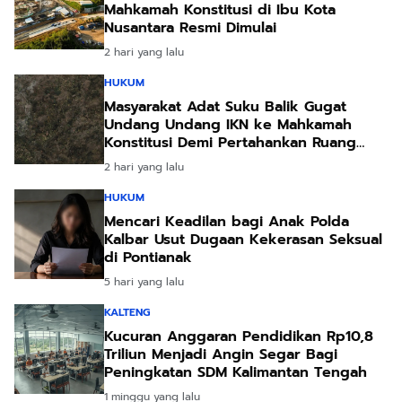
Mahkamah Konstitusi di Ibu Kota
Nusantara Resmi Dimulai
2 hari yang lalu
HUKUM
Masyarakat Adat Suku Balik Gugat
Undang Undang IKN ke Mahkamah
Konstitusi Demi Pertahankan Ruang
Hidup Leluhur
2 hari yang lalu
HUKUM
Mencari Keadilan bagi Anak Polda
Kalbar Usut Dugaan Kekerasan Seksual
di Pontianak
5 hari yang lalu
KALTENG
Kucuran Anggaran Pendidikan Rp10,8
Triliun Menjadi Angin Segar Bagi
Peningkatan SDM Kalimantan Tengah
1 minggu yang lalu