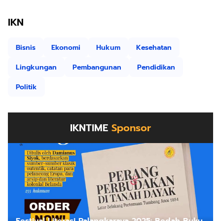
IKN
Bisnis
Ekonomi
Hukum
Kesehatan
Lingkungan
Pembangunan
Pendidikan
Politik
IKNTIME
Sponsor
Festival Literasi Palangkaraya 2025: Bedah Buku