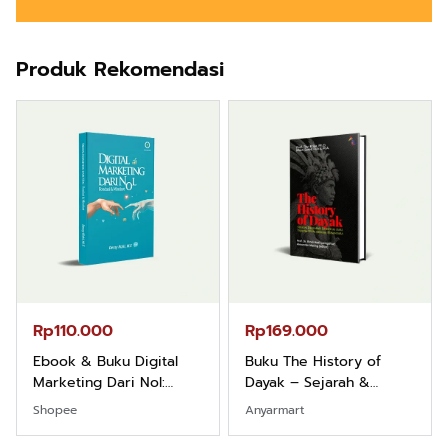
Produk Rekomendasi
Rp110.000
Rp169.000
Ebook & Buku Digital
Buku The History of
Marketing Dari Nol:
Dayak – Sejarah &
Fondasi & Mindset untuk
Identitas Borneo Asli
Shopee
Anyarmart
Pemula