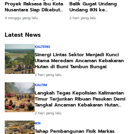
Proyek Raksasa Ibu Kota
Balik Gugat Undang
Nusantara Siap Dikebut
Undang IKN ke
Pemerintah
Mahkamah Konstitusi
4 minggu yang lalu
2 hari yang lalu
Demi Pertahankan Ruang
Hidup Leluhur
Latest News
KALTENG
Sinergi Lintas Sektor Menjadi Kunci
Utama Meredam Ancaman Kebakaran
Hutan di Bumi Tambun Bungai
2 hari yang lalu
KALTIM
Langkah Tegas Kepolisian Kalimantan
Timur Terjunkan Ribuan Pasukan Demi
Tangkal Ancaman Kebakaran Hutan
Akibat Kemarau Ekstrem
2 hari yang lalu
IKN
Tahap Pembangunan Fisik Markas