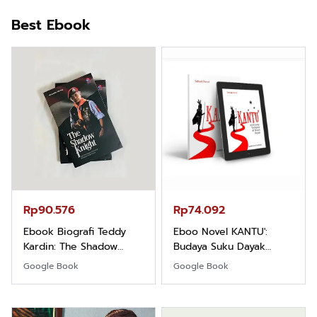
Best Ebook
Rp90.576
Rp74.092
Ebook Biografi Teddy
Eboo Novel KANTU':
Kardin: The Shadow
Budaya Suku Dayak
Khight |
Borneo
Google Book
Google Book