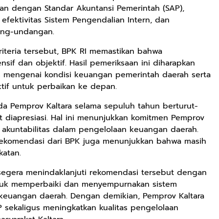
gan dengan Standar Akuntansi Pemerintah (SAP),
efektivitas Sistem Pengendalian Intern, dan
ang-undangan.
Rp149.450
Rp98.049
eria tersebut, BPK RI memastikan bahwa
Ebook 100 Anak
Ebook The
sif dan objektif. Hasil pemeriksaan ini diharapkan
Tambang
Forest Therapy
Indonesia box
ala Dayak:
 mengenai kondisi keuangan pemerintah daerah serta
Google Book
Google Book
cover
Healing Wisdom
if untuk perbaikan ke depan.
from the Heart
Rp90.576
of Borneor
a Pemprov Kaltara selama sepuluh tahun berturut-
Ebook Biografi
 diapresiasi. Hal ini menunjukkan komitmen Pemprov
Teddy Kardin:
 akuntabilitas dalam pengelolaan keuangan daerah.
The Shadow
Google Book
rekomendasi dari BPK juga menunjukkan bahwa masih
Khight |
katan.
 segera menindaklanjuti rekomendasi tersebut dengan
ntuk memperbaiki dan menyempurnakan sistem
a keuangan daerah. Dengan demikian, Pemprov Kaltara
sekaligus meningkatkan kualitas pengelolaan