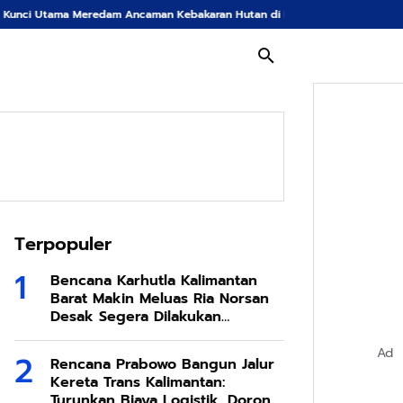
m Ancaman Kebakaran Hutan di Bumi Tambun Bungai
Langkah Tegas Kepoli
Terpopuler
Bencana Karhutla Kalimantan
Barat Makin Meluas Ria Norsan
Desak Segera Dilakukan
Modifikasi Cuaca
Ad
Rencana Prabowo Bangun Jalur
Kereta Trans Kalimantan:
Turunkan Biaya Logistik, Dorong