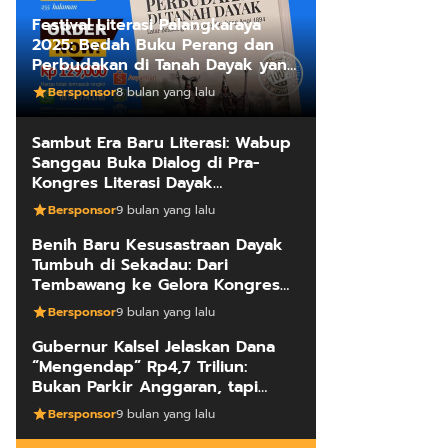
Festival Literasi Palangkaraya
2025: Bedah Buku Perang dan
Perbudakan di Tanah Dayak yang
Mengungkap Kebenaran Fakta
Bersponsor
8 bulan yang lalu
Sejarah
Sambut Era Baru Literasi: Wabup
Sanggau Buka Dialog di Pra-
Kongres Literasi Dayak
Internasional
Bersponsor
9 bulan yang lalu
Benih Baru Kesusastraan Dayak
Tumbuh di Sekadau: Dari
Tembawang ke Gelora Kongres
Penulis
Bersponsor
9 bulan yang lalu
Gubernur Kalsel Jelaskan Dana
“Mengendap” Rp4,7 Triliun:
Bukan Parkir Anggaran, tapi
Manajemen Kas Daerah
Bersponsor
9 bulan yang lalu