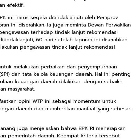
n efektif.
 ini harus segera ditindaklanjuti oleh Pemprov
oran ini diserahkan. Ia juga meminta Dewan Perwakilan
pengawasan terhadap tindak lanjut rekomendasi
tindaklanjuti, 60 hari setelah laporan ini diserahkan
lakukan pengawasan tindak lanjut rekomendasi
 untuk melakukan perbaikan dan penyempurnaan
SPI) dan tata kelola keuangan daerah. Hal ini penting
olaan keuangan daerah dilakukan dengan sebaik-
an masyarakat.
Rp119.999
Rp110.000
Rp169.000
faatkan opini WTP ini sebagai momentum untuk
Durian Cinta |
Ebook & Buku
Buku The
Kumpulan
Digital
History of
uangan daerah dan memberikan manfaat yang sebesar-
Cerpen – Wisnu
Marketing Dari
Dayak – Sejarah
Anyarmart
Shopee
Anyarmart
Pamungkas
Nol: Fondasi &
& Identitas
Mindset untuk
Borneo Asli
ilanang juga menjelaskan bahwa BPK RI menerapkan
Pemula
an pemerintah daerah. Keempat kriteria tersebut