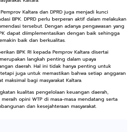
yarakat Kaltara.
a Pemprov Kaltara dan DPRD juga menjadi kunci
dasi BPK. DPRD perlu berperan aktif dalam melakukan
Rp158.000
Rp158.000
Rp2.999.000
komendasi tersebut. Dengan adanya pengawasan yang
Kaos Dayak Unik
Kaos Sastra
Lukisan Sri
BPK dapat diimplementasikan dengan baik sehingga
Bisa Bernyanyi
Dayak West
Sultan
makin baik dan berkualitas.
Motif Gigi
Borneo All Size
Hamengkubowon
Shopee
Anyarmart
Anyarmart
Taring Ukuran M
Tema
I dari Kopi Karya
erikan BPK RI kepada Pemprov Kaltara disertai
Tembawang
Rudi Winarso
 merupakan langkah penting dalam upaya
ngan daerah. Hal ini tidak hanya penting untuk
, tetapi juga untuk memastikan bahwa setiap anggaran
 maksimal bagi masyarakat Kaltara.
katan kualitas pengelolaan keuangan daerah,
s meraih opini WTP di masa-masa mendatang serta
mbangunan dan kesejahteraan masyarakat.