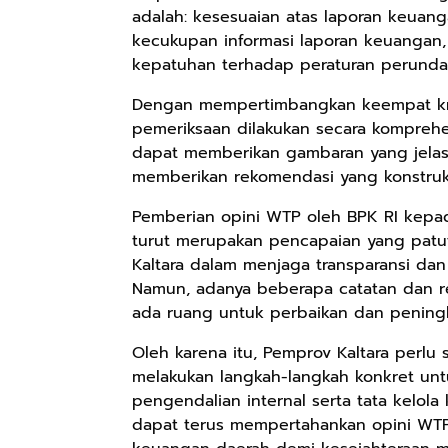
adalah: kesesuaian atas laporan keuan
kecukupan informasi laporan keuangan, 
kepatuhan terhadap peraturan perund
Rp90.576
Rp74.092
Rp71.706
Dengan mempertimbangkan keempat krit
Ebook Biografi
Eboo Novel
Ebook Vescovo
pemeriksaan dilakukan secara komprehen
Teddy Kardin:
KANTU': Budaya
Motociclista –
The Shadow
Suku Dayak
Kisah Nyata
dapat memberikan gambaran yang jelas
Google Book
Google Book
Google Book
Khight |
Borneo
Uskup Giulio
memberikan rekomendasi yang konstrukt
Mencuccini, C.P
di Kalimantan
Pemberian opini WTP oleh BPK RI kepad
Barat
turut merupakan pencapaian yang patut
Kaltara dalam menjaga transparansi dan
Namun, adanya beberapa catatan dan 
ada ruang untuk perbaikan dan pening
Oleh karena itu, Pemprov Kaltara perlu
melakukan langkah-langkah konkret u
pengendalian internal serta tata kelol
dapat terus mempertahankan opini WTP 