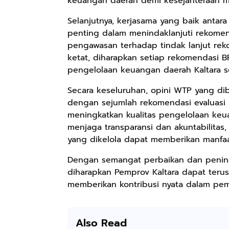
keuangan daerah demi kesejahteraan mas
Selanjutnya, kerjasama yang baik antar
penting dalam menindaklanjuti rekomen
Rp2.999.000
Rp2.999.000
Rp2.989.000
pengawasan terhadap tindak lanjut re
Lukisan Sri
Lukisan Sri
Lukisan Sri
ketat, diharapkan setiap rekomendasi 
Sultan
Sultan
Sultan
pengelolaan keuangan daerah Kaltara se
Hamengkubowono
Hamengkubowono
Hamengkubowono
Anyarmart
Anyarmart
Shopee
I dari Kopi Karya
X dari Kopi
II dari Kopi
Secara keseluruhan, opini WTP yang dib
Rudi Winarso
Karya Rudi
Karya Rudi
dengan sejumlah rekomendasi evaluasi
Winarso
Winarso
meningkatkan kualitas pengelolaan keua
menjaga transparansi dan akuntabilitas
yang dikelola dapat memberikan manfaat
Dengan semangat perbaikan dan pening
diharapkan Pemprov Kaltara dapat teru
memberikan kontribusi nyata dalam pe
Also Read