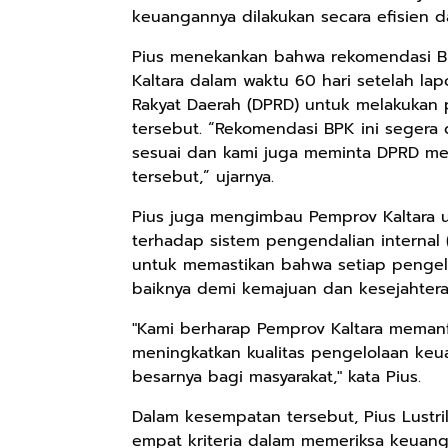
keuangannya dilakukan secara efisien da
Pius menekankan bahwa rekomendasi BPK
Kaltara dalam waktu 60 hari setelah lap
Rakyat Daerah (DPRD) untuk melakukan 
tersebut. “Rekomendasi BPK ini segera di
sesuai dan kami juga meminta DPRD me
tersebut,” ujarnya.
Pius juga mengimbau Pemprov Kaltara
terhadap sistem pengendalian internal (
untuk memastikan bahwa setiap pengel
baiknya demi kemajuan dan kesejahtera
Rp165.000
Rp125.000
Rp128.900
"Kami berharap Pemprov Kaltara meman
Buku Filsafat
Buku Seringai
Republik
Dayak Kajian
Kunang-kunang
Kelamin | Hybrid
meningkatkan kualitas pengelolaan ke
Komprehensif
Kumpulan Puisi
Poetry Book
besarnya bagi masyarakat," kata Pius.
Shopee
Anyarmart
Anyarmart
Atas Manusia
Wisnu
Dayak
Pamungkas
Dalam kesempatan tersebut, Pius Lustr
empat kriteria dalam memeriksa keuang