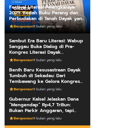
Festival Literasi Palangkaraya
2025: Bedah Buku Perang dan
Perbudakan di Tanah Dayak yang
Mengungkap Kebenaran Fakta
Bersponsor
8 bulan yang lalu
Sejarah
Sambut Era Baru Literasi: Wabup
Sanggau Buka Dialog di Pra-
Kongres Literasi Dayak
Internasional
Bersponsor
9 bulan yang lalu
Benih Baru Kesusastraan Dayak
Tumbuh di Sekadau: Dari
Tembawang ke Gelora Kongres
Penulis
Bersponsor
9 bulan yang lalu
Gubernur Kalsel Jelaskan Dana
“Mengendap” Rp4,7 Triliun:
Bukan Parkir Anggaran, tapi
Manajemen Kas Daerah
Bersponsor
9 bulan yang lalu