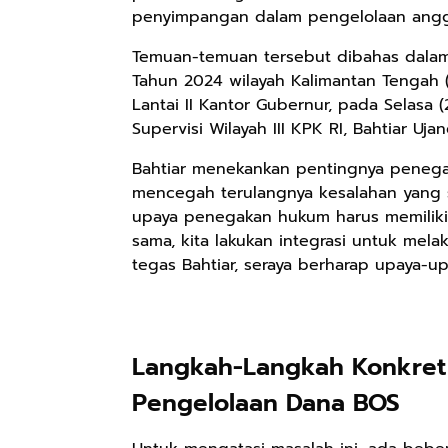
penyimpangan dalam pengelolaan angg
Temuan-temuan tersebut dibahas dalam 
Tahun 2024 wilayah Kalimantan Tengah (
Lantai II Kantor Gubernur, pada Selasa (
Supervisi Wilayah III KPK RI, Bahtiar Uj
Bahtiar menekankan pentingnya penega
mencegah terulangnya kesalahan yang
upaya penegakan hukum harus memilik
sama, kita lakukan integrasi untuk me
tegas Bahtiar, seraya berharap upaya-u
Rp110.000
Rp169.000
Rp165.000
Ebook & Buku
Buku The
Buku Filsafat
Digital
History of
Dayak Kajian
Langkah-Langkah Konkret 
Marketing Dari
Dayak – Sejarah
Komprehensif
Shopee
Anyarmart
Shopee
Nol: Fondasi &
& Identitas
Atas Manusia
Pengelolaan Dana BOS
Mindset untuk
Borneo Asli
Dayak
Pemula