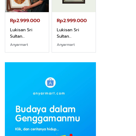
Rp2.999.000
Rp2.999.000
Rp2.989.000
Lukisan Sri
Lukisan Sri
Lukisan Sri
Sultan
Sultan
Sultan
Hamengkubowono
Hamengkubowono
Hamengkubow
Anyarmart
Anyarmart
Shopee
I dari Kopi Karya
X dari Kopi
II dari Kopi
Rudi Winarso
Karya Rudi
Karya Rudi
Winarso
Winarso