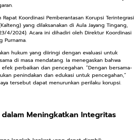
aran.
Rapat Koordinasi Pemberantasan Korupsi Terintegrasi
Kalteng) yang dilaksanakan di Aula Jayang Tingang,
23/4/2024). Acara ini dihadiri oleh Direktur Koordinasi
ang Purnama.
kan hukum yang diiringi dengan evaluasi untuk
 sama di masa mendatang. Ia menegaskan bahwa
i efek perbaikan dan pencegahan. “Dengan bersama-
lakukan penindakan dan edukasi untuk pencegahan,”
paya tersebut dapat menurunkan perilaku korupsi.
Rp125.000
Rp128.900
Rp119.999
Buku Seringai
Republik
Durian Cinta |
Kunang-kunang
Kelamin | Hybrid
Kumpulan
dalam Meningkatkan Integritas
Kumpulan Puisi
Poetry Book
Cerpen – Wisnu
Anyarmart
Anyarmart
Anyarmart
Wisnu
Pamungkas
Pamungkas