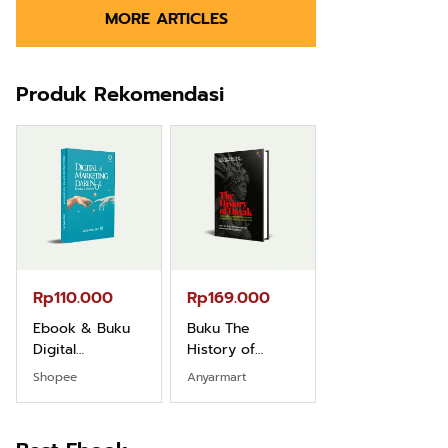
MORE ARTICLES
Produk Rekomendasi
Rp110.000
Rp169.000
Rp165.000
Ebook & Buku
Buku The
Buku Filsafat
Digital
History of
Dayak Kajian
Marketing Dari
Dayak – Sejarah
Komprehensif
Shopee
Anyarmart
Shopee
Nol: Fondasi &
& Identitas
Atas Manusia
Mindset untuk
Borneo Asli
Dayak
Pemula