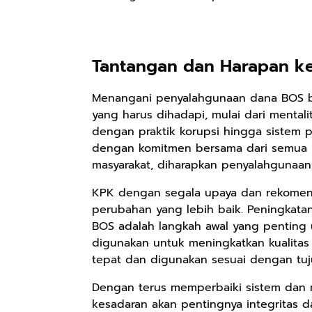
Rp158.000
Rp2.999.000
Rp2.999.000
Tantangan dan Harapan k
Kaos Sastra
Lukisan Sri
Lukisan Sri
Dayak West
Sultan
Sultan
Menangani penyalahgunaan dana BOS b
Borneo All Size
Hamengkubowono
Hamengkubowono
Anyarmart
Anyarmart
Anyarmart
Tema
I dari Kopi Karya
X dari Kopi
yang harus dihadapi, mulai dari mental
Tembawang
Rudi Winarso
Karya Rudi
dengan praktik korupsi hingga sistem
Winarso
dengan komitmen bersama dari semua p
masyarakat, diharapkan penyalahgunaan 
KPK dengan segala upaya dan rekomen
perubahan yang lebih baik. Peningkatan
BOS adalah langkah awal yang penting
digunakan untuk meningkatkan kualita
tepat dan digunakan sesuai dengan tuj
Dengan terus memperbaiki sistem dan
kesadaran akan pentingnya integritas 