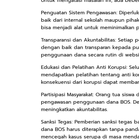
Untuk mengatasi masalah ini, ada bebe
Penguatan Sistem Pengawasan: Diperluk
baik dari internal sekolah maupun piha
Rp98.049
Rp90.576
Rp74.092
bisa menjadi alat untuk meminimalkan 
Ebook The
Ebook Biografi
Eboo Novel
Transparansi dan Akuntabilitas: Setia
Forest Therapy
Teddy Kardin:
KANTU': Budaya
ala Dayak:
The Shadow
Suku Dayak
dengan baik dan transparan kepada pub
Google Book
Google Book
Google Book
Healing Wisdom
Khight |
Borneo
penggunaan dana secara rutin di webs
from the Heart
of Borneor
Edukasi dan Pelatihan Anti Korupsi: Sel
mendapatkan pelatihan tentang anti ko
konsekuensi dari korupsi dapat memba
Partisipasi Masyarakat: Orang tua siswa 
pengawasan penggunaan dana BOS. De
meningkatkan akuntabilitas.
Sanksi Tegas: Pemberian sanksi tegas 
dana BOS harus diterapkan tanpa panda
mencegah kasus serupa di masa menda