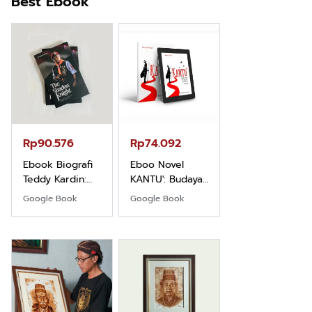
Best Ebook
Rp71.706
Ebook Vescovo
Motociclista –
Kisah Nyata
Google Book
Uskup Giulio
Mencuccini, C.P
Rp90.576
Rp74.092
di Kalimantan
Barat
Ebook Biografi
Eboo Novel
Teddy Kardin:
KANTU': Budaya
The Shadow
Suku Dayak
Google Book
Google Book
Khight |
Borneo