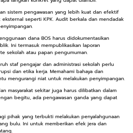
rapa langkah konkret yang dapat diambil:
an sistem pengawasan yang lebih kuat dan efektif
k eksternal seperti KPK. Audit berkala dan mendadak
Rp71.706
penyimpangan.
Ebook Vescovo
p penggunaan dana BOS harus didokumentasikan
Motociclista –
Kisah Nyata
lik. Ini termasuk mempublikasikan laporan
Google Book
Uskup Giulio
ite sekolah atau papan pengumuman.
Mencuccini, C.P
Rp149.450
Rp98.049
di Kalimantan
uruh staf pengajar dan administrasi sekolah perlu
Barat
Ebook 100 Anak
Ebook The
rupsi dan etika kerja. Memahami bahaya dan
Tambang
Forest Therapy
ntu mengurangi niat untuk melakukan penyimpangan.
Indonesia box
ala Dayak:
Google Book
Google Book
cover
Healing Wisdom
dan masyarakat sekitar juga harus dilibatkan dalam
from the Heart
ngan begitu, ada pengawasan ganda yang dapat
of Borneor
bagi pihak yang terbukti melakukan penyalahgunaan
ng bulu. Ini untuk memberikan efek jera dan
tang.