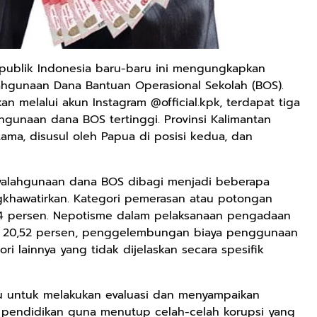
publik Indonesia baru-baru ini mengungkapkan
gunaan Dana Bantuan Operasional Sekolah (BOS).
kan melalui akun Instagram @official.kpk, terdapat tiga
ahgunaan dana BOS tertinggi. Provinsi Kalimantan
ama, disusul oleh Papua di posisi kedua, dan
yalahgunaan dana BOS dibagi menjadi beberapa
khawatirkan. Kategori pemerasan atau potongan
4 persen. Nepotisme dalam pelaksanaan pengadaan
p 20,52 persen, penggelembungan biaya penggunaan
i lainnya yang tidak dijelaskan secara spesifik
lu untuk melakukan evaluasi dan menyampaikan
 pendidikan guna menutup celah-celah korupsi yang