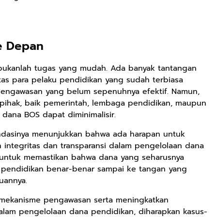
Rp2.989.000
Rp158.000
Rp158.000
e Depan
Lukisan Sri
Kaos Dayak Unik
Kaos Sastra
Sultan
Bisa Bernyanyi
Dayak West
ukanlah tugas yang mudah. Ada banyak tantangan
Hamengkubowono
Motif Gigi
Borneo All Size
Shopee
Shopee
Anyarmart
II dari Kopi
Taring Ukuran M
Tema
itas para pelaku pendidikan yang sudah terbiasa
Karya Rudi
Tembawang
 pengawasan yang belum sepenuhnya efektif. Namun,
Winarso
ihak, baik pemerintah, lembaga pendidikan, maupun
dana BOS dapat diminimalisir.
dasinya menunjukkan bahwa ada harapan untuk
 integritas dan transparansi dalam pengelolaan dana
 untuk memastikan bahwa dana yang seharusnya
s pendidikan benar-benar sampai ke tangan yang
uannya.
 mekanisme pengawasan serta meningkatkan
dalam pengelolaan dana pendidikan, diharapkan kasus-