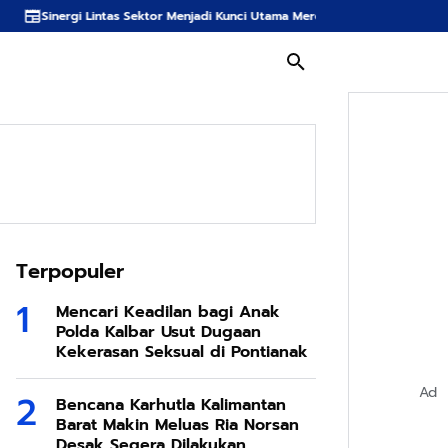
s Sektor Menjadi Kunci Utama Meredam Ancaman Kebakaran Hutan di Bumi T
Terpopuler
Mencari Keadilan bagi Anak
Polda Kalbar Usut Dugaan
Kekerasan Seksual di Pontianak
Ad
Bencana Karhutla Kalimantan
Barat Makin Meluas Ria Norsan
Desak Segera Dilakukan