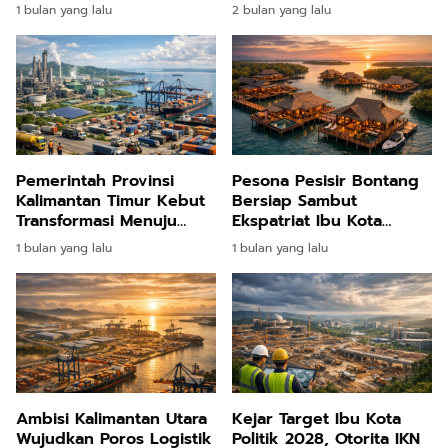
untuk Mewujudkan IKN
Tantang Dominasi Segiri
1 bulan yang lalu
2 bulan yang lalu
sebagai Kota Cerdas
dan Batakan
Masa Depan
Pemerintah Provinsi
Pesona Pesisir Bontang
Kalimantan Timur Kebut
Bersiap Sambut
Transformasi Menuju
Ekspatriat Ibu Kota
Pusat Pertumbuhan
Nusantara Lewat Resor
1 bulan yang lalu
1 bulan yang lalu
Industri Manufaktur
Terapung Premium
Nasional
Ambisi Kalimantan Utara
Kejar Target Ibu Kota
Wujudkan Poros Logistik
Politik 2028, Otorita IKN