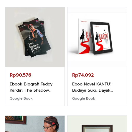
Rp90.576
Rp74.092
Ebook Biografi Teddy
Eboo Novel KANTU':
Kardin: The Shadow
Budaya Suku Dayak
Khight |
Borneo
Google Book
Google Book