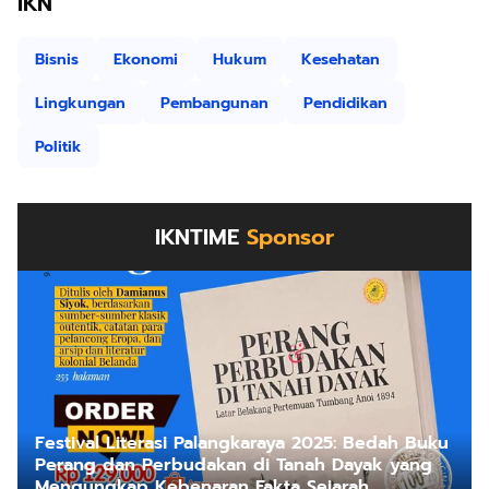
IKN
Bisnis
Ekonomi
Hukum
Kesehatan
Lingkungan
Pembangunan
Pendidikan
Politik
IKNTIME
Sponsor
Festival Literasi Palangkaraya 2025: Bedah Buku
Perang dan Perbudakan di Tanah Dayak yang
Mengungkap Kebenaran Fakta Sejarah