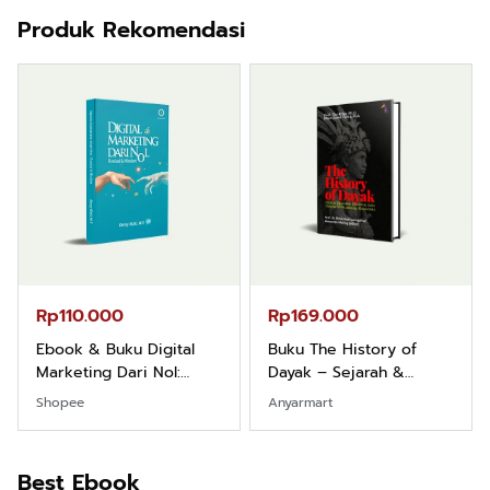
Produk Rekomendasi
Rp110.000
Rp169.000
Ebook & Buku Digital
Buku The History of
Marketing Dari Nol:
Dayak – Sejarah &
Fondasi & Mindset untuk
Identitas Borneo Asli
Shopee
Anyarmart
Pemula
Best Ebook