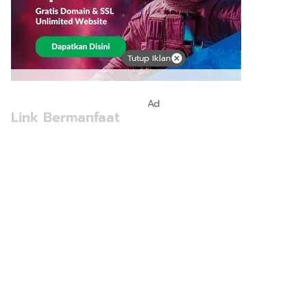
Tutup Iklan
Ad
Link Bermanfaat
Borneo Traevel
See Coffees
Indotribune
Sawit Asia
Mering