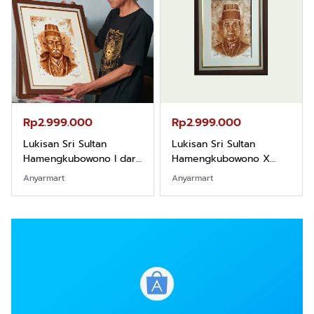
Rp2.999.000
Rp2.999.000
Lukisan Sri Sultan
Lukisan Sri Sultan
Hamengkubowono I dari
Hamengkubowono X
Kopi Karya Rudi Winarso
dari Kopi Karya Rudi
Anyarmart
Anyarmart
Winarso