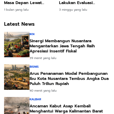
Masa Depan Lewat
Lakukan Evaluasi
Megaproyek Kereta Api
Menyeluruh Progres
1 bulan yang lalu
3 minggu yang lalu
Lintas Provinsi
Pembangunan
Latest News
IKN
Sinergi Membangun Nusantara
Mengantarkan Jawa Tengah Raih
Apresiasi Insentif Fiskal
39 menit yang lalu
BISNIS
Arus Penanaman Modal Pembangunan
Ibu Kota Nusantara Tembus Angka Dua
Puluh Triliun Rupiah
40 menit yang lalu
KALBAR
Ancaman Kabut Asap Kembali
Menghantui Warga Kalimantan Barat