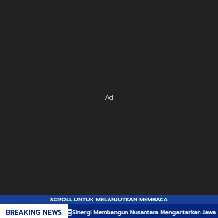
Ad
SCROLL UNTUK MELANJUTKAN MEMBACA
BREAKING NEWS
Sinergi Membangun Nusantara Mengantarkan Jawa Tengah Raih Apresia