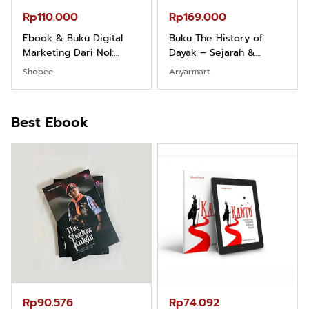
Rp110.000
Rp169.000
Ebook & Buku Digital
Buku The History of
Marketing Dari Nol:
Dayak – Sejarah &
Fondasi & Mindset untuk
Identitas Borneo Asli
Shopee
Anyarmart
Pemula
Best Ebook
Rp90.576
Rp74.092