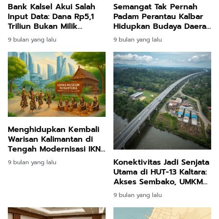
Bank Kalsel Akui Salah
Semangat Tak Pernah
Input Data: Dana Rp5,1
Padam Perantau Kalbar
Triliun Bukan Milik
Hidupkan Budaya Daerah
Pemkot Banjarbaru, Tapi
di Jantung Jakarta
9 bulan yang lalu
9 bulan yang lalu
Pemprov Kalsel
Menghidupkan Kembali
Warisan Kalimantan di
Tengah Modernisasi IKN
Nusantara
Konektivitas Jadi Senjata
9 bulan yang lalu
Utama di HUT-13 Kaltara:
Akses Sembako, UMKM
& Jalur Perbatasan
9 bulan yang lalu