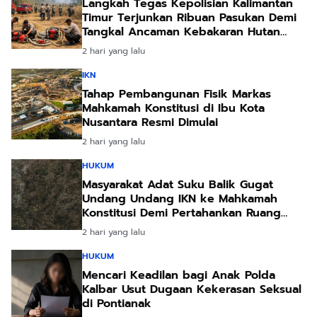
Langkah Tegas Kepolisian Kalimantan
Timur Terjunkan Ribuan Pasukan Demi
Tangkal Ancaman Kebakaran Hutan
Akibat Kemarau Ekstrem
2 hari yang lalu
IKN
Tahap Pembangunan Fisik Markas
Mahkamah Konstitusi di Ibu Kota
Nusantara Resmi Dimulai
2 hari yang lalu
HUKUM
Masyarakat Adat Suku Balik Gugat
Undang Undang IKN ke Mahkamah
Konstitusi Demi Pertahankan Ruang
Hidup Leluhur
2 hari yang lalu
HUKUM
Mencari Keadilan bagi Anak Polda
Kalbar Usut Dugaan Kekerasan Seksual
di Pontianak