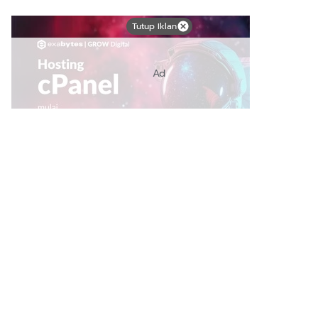
Tutup Iklan
Ad
Link Bermanfaat
Borneo Traevel
See Coffees