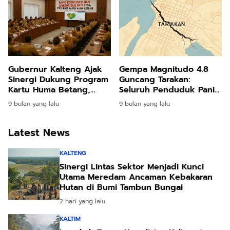
Gubernur Kalteng Ajak
Gempa Magnitudo 4.8
Sinergi Dukung Program
Guncang Tarakan:
Kartu Huma Betang,
Seluruh Penduduk Panik,
Wujudkan Data Desa
Bangunan Rusak Parah!
9 bulan yang lalu
9 bulan yang lalu
Akurat untuk
Pembangunan Tepat
Sasaran
Latest News
KALTENG
Sinergi Lintas Sektor Menjadi Kunci
Utama Meredam Ancaman Kebakaran
Hutan di Bumi Tambun Bungai
2 hari yang lalu
KALTIM