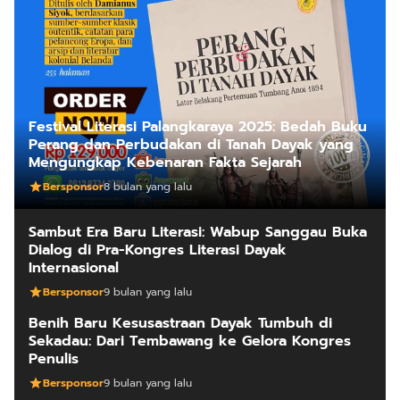
Festival Literasi Palangkaraya 2025: Bedah Buku
Perang dan Perbudakan di Tanah Dayak yang
Mengungkap Kebenaran Fakta Sejarah
Bersponsor
8 bulan yang lalu
Sambut Era Baru Literasi: Wabup Sanggau Buka
Dialog di Pra-Kongres Literasi Dayak
Internasional
Bersponsor
9 bulan yang lalu
Benih Baru Kesusastraan Dayak Tumbuh di
Sekadau: Dari Tembawang ke Gelora Kongres
Penulis
Bersponsor
9 bulan yang lalu