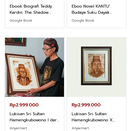
Ebook Biografi Teddy
Eboo Novel KANTU':
Kardin: The Shadow
Budaya Suku Dayak
Khight |
Borneo
Google Book
Google Book
Rp2.999.000
Rp2.999.000
Lukisan Sri Sultan
Lukisan Sri Sultan
Hamengkubowono I dari
Hamengkubowono X
Kopi Karya Rudi Winarso
dari Kopi Karya Rudi
Anyarmart
Anyarmart