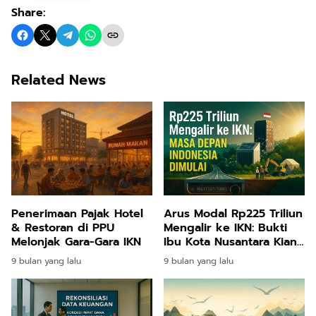
Share:
Related News
Penerimaan Pajak Hotel
Arus Modal Rp225 Triliun
& Restoran di PPU
Mengalir ke IKN: Bukti
Melonjak Gara-Gara IKN
Ibu Kota Nusantara Kian
Nyata dan Tak Bisa
9 bulan yang lalu
9 bulan yang lalu
Mundur