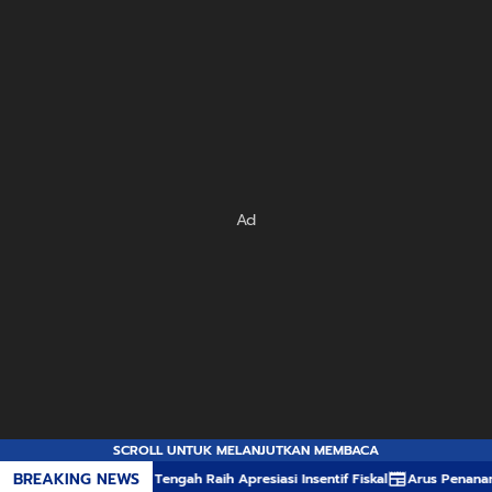
Ad
SCROLL UNTUK MELANJUTKAN MEMBACA
BREAKING NEWS
Jawa Tengah Raih Apresiasi Insentif Fiskal
Arus Penanaman Modal Pemban