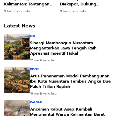
Kalimantan: Tantangan
Diekspor, Dukung
Eksekusi dan Implikasi
Hilirisasi Nasional
9 bulan yang lalu
9 bulan yang lalu
Ekonomi Daerah
Latest News
IKN
Sinergi Membangun Nusantara
Mengantarkan Jawa Tengah Raih
Apresiasi Insentif Fiskal
17 menit yang lalu
BISNIS
Arus Penanaman Modal Pembangunan
Ibu Kota Nusantara Tembus Angka Dua
Puluh Triliun Rupiah
18 menit yang lalu
KALBAR
Ancaman Kabut Asap Kembali
Menghantui Warga Kalimantan Barat