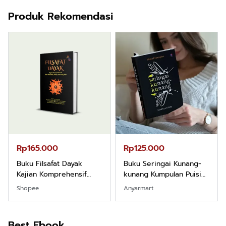
Produk Rekomendasi
Rp165.000
Rp125.000
Buku Filsafat Dayak
Buku Seringai Kunang-
Kajian Komprehensif
kunang Kumpulan Puisi
Atas Manusia Dayak
Wisnu Pamungkas
Shopee
Anyarmart
Best Ebook