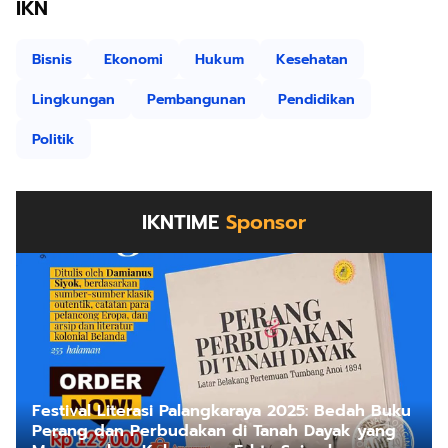
IKN
Bisnis
Ekonomi
Hukum
Kesehatan
Lingkungan
Pembangunan
Pendidikan
Politik
IKNTIME
Sponsor
Festival Literasi Palangkaraya 2025: Bedah Buku
Perang dan Perbudakan di Tanah Dayak yang