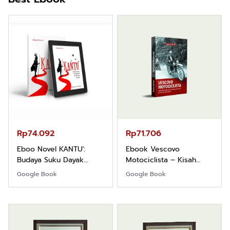
Rp74.092
Rp71.706
Eboo Novel KANTU':
Ebook Vescovo
Budaya Suku Dayak
Motociclista – Kisah
Borneo
Nyata Uskup Giulio
Google Book
Google Book
Mencuccini, C.P di
Kalimantan Barat