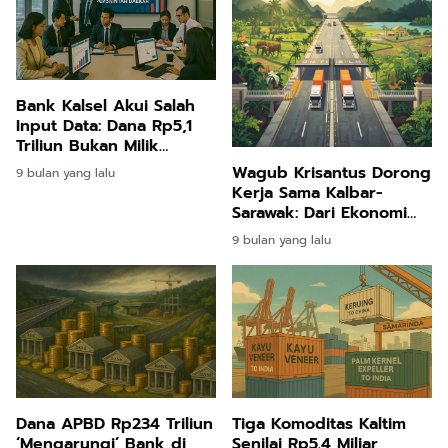
Bank Kalsel Akui Salah
Input Data: Dana Rp5,1
Triliun Bukan Milik
Pemkot Banjarbaru, Tapi
Wagub Krisantus Dorong
9 bulan yang lalu
Pemprov Kalsel
Kerja Sama Kalbar-
Sarawak: Dari Ekonomi
hingga Pariwisata,
9 bulan yang lalu
Peluang Baru Terbuka
Dana APBD Rp234 Triliun
Tiga Komoditas Kaltim
‘Mengarungi’ Bank di
Senilai Rp5.4 Miliar