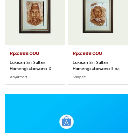
Rp2.999.000
Rp2.989.000
Lukisan Sri Sultan
Lukisan Sri Sultan
Hamengkubowono X
Hamengkubowono II dari
dari Kopi Karya Rudi
Kopi Karya Rudi Winarso
Anyarmart
Shopee
Winarso