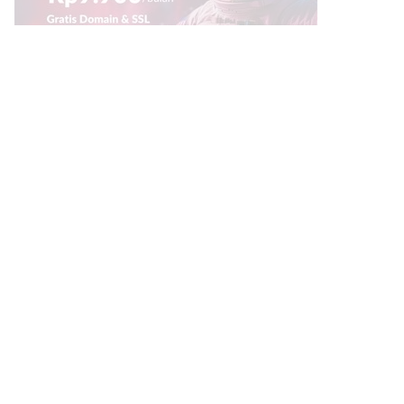
Link Bermanfaat
Borneo Traevel
See Coffees
Indotribune
Sawit Asia
Mering