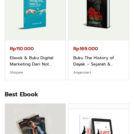
Rp110.000
Rp169.000
Ebook & Buku Digital
Buku The History of
Marketing Dari Nol:
Dayak – Sejarah &
Fondasi & Mindset untuk
Identitas Borneo Asli
Shopee
Anyarmart
Pemula
Best Ebook