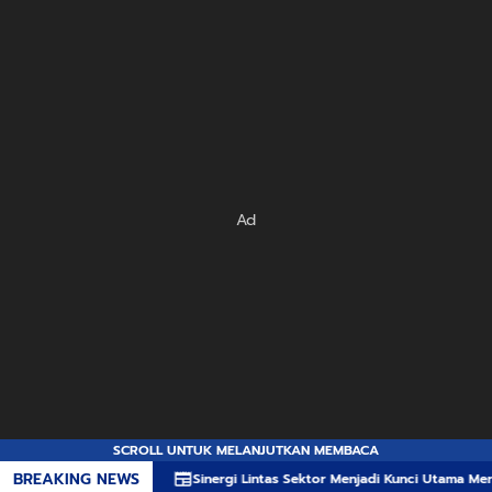
Ad
SCROLL UNTUK MELANJUTKAN MEMBACA
BREAKING NEWS
Sinergi Lintas Sektor Menjadi Kunci Utama Meredam Ancaman