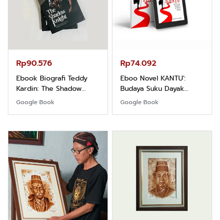
Rp90.576
Rp74.092
Ebook Biografi Teddy
Eboo Novel KANTU':
Kardin: The Shadow
Budaya Suku Dayak
Khight |
Borneo
Google Book
Google Book