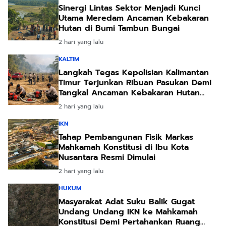
Sinergi Lintas Sektor Menjadi Kunci
Utama Meredam Ancaman Kebakaran
Hutan di Bumi Tambun Bungai
2 hari yang lalu
KALTIM
Langkah Tegas Kepolisian Kalimantan
Timur Terjunkan Ribuan Pasukan Demi
Tangkal Ancaman Kebakaran Hutan
Akibat Kemarau Ekstrem
2 hari yang lalu
IKN
Tahap Pembangunan Fisik Markas
Mahkamah Konstitusi di Ibu Kota
Nusantara Resmi Dimulai
2 hari yang lalu
HUKUM
Masyarakat Adat Suku Balik Gugat
Undang Undang IKN ke Mahkamah
Konstitusi Demi Pertahankan Ruang