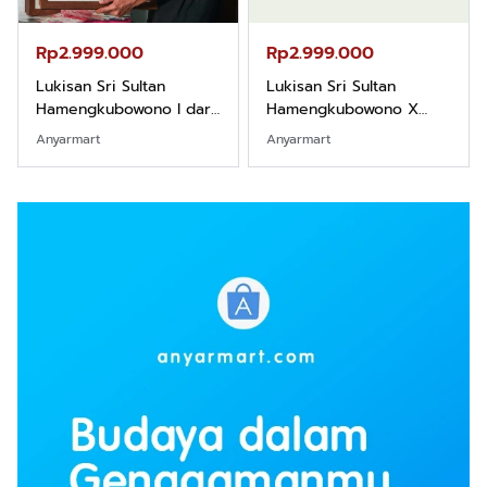
Rp2.999.000
Rp2.999.000
Lukisan Sri Sultan
Lukisan Sri Sultan
Hamengkubowono I dari
Hamengkubowono X
Kopi Karya Rudi Winarso
dari Kopi Karya Rudi
Anyarmart
Anyarmart
Winarso