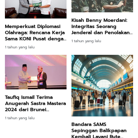
Kisah Benny Moerdani:
Memperkuat Diplomasi
Integritas Seorang
Olahraga: Rencana Kerja
Jenderal dan Penolakan
Sama KONI Pusat dengan
Hadiah dari Sultan
1 tahun yang lalu
Brunei Darussalam
Brunei
1 tahun yang lalu
Taufiq Ismail Terima
Anugerah Sastra Mastera
2024 dari Brunei
Darussalam: Inspirasi
1 tahun yang lalu
bagi Generasi Muda
Bandara SAMS
Sastrawan
Sepinggan Balikpapan
Kembali Layani Rute