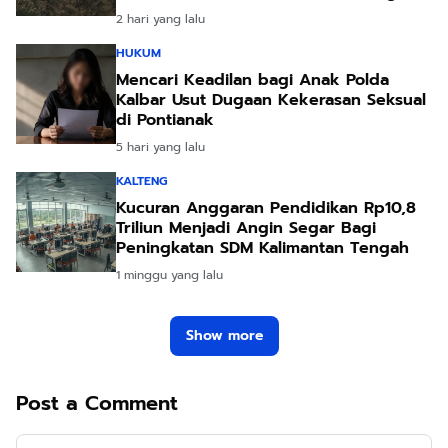
Hidup Leluhur
2 hari yang lalu
HUKUM
Mencari Keadilan bagi Anak Polda
Kalbar Usut Dugaan Kekerasan Seksual
di Pontianak
5 hari yang lalu
KALTENG
Kucuran Anggaran Pendidikan Rp10,8
Triliun Menjadi Angin Segar Bagi
Peningkatan SDM Kalimantan Tengah
1 minggu yang lalu
Show more
Post a Comment