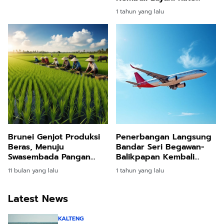
Internasional ke Brunei
1 tahun yang lalu
Darussalam:
Meningkatkan
Konektivitas dan
Peluang Ekonomi
Brunei Genjot Produksi
Penerbangan Langsung
Beras, Menuju
Bandar Seri Begawan-
Swasembada Pangan
Balikpapan Kembali
Nasional
Beroperasi: Babak Baru
11 bulan yang lalu
1 tahun yang lalu
Konektivitas Indonesia-
Brunei
Latest News
KALTENG