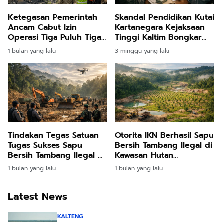
Ketegasan Pemerintah
Skandal Pendidikan Kutai
Ancam Cabut Izin
Kartanegara Kejaksaan
Operasi Tiga Puluh Tiga
Tinggi Kaltim Bongkar
Tambang Nakal di
Ribuan Transaksi Haram
1 bulan yang lalu
3 minggu yang lalu
Kalimantan Timur
Dana Guru
Tindakan Tegas Satuan
Otorita IKN Berhasil Sapu
Tugas Sukses Sapu
Bersih Tambang Ilegal di
Bersih Tambang Ilegal di
Kawasan Hutan
Zona Konservasi Ibu
Konservasi Nusantara
1 bulan yang lalu
1 bulan yang lalu
Kota Nusantara
Latest News
KALTENG