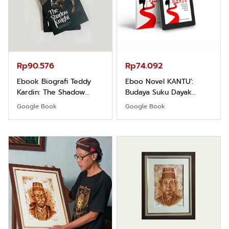
Rp90.576
Rp74.092
Ebook Biografi Teddy
Eboo Novel KANTU':
Kardin: The Shadow
Budaya Suku Dayak
Khight |
Borneo
Google Book
Google Book