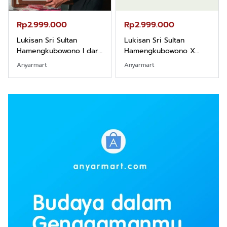
Rp2.999.000
Rp2.999.000
Lukisan Sri Sultan
Lukisan Sri Sultan
Hamengkubowono I dari
Hamengkubowono X
Kopi Karya Rudi Winarso
dari Kopi Karya Rudi
Anyarmart
Anyarmart
Winarso