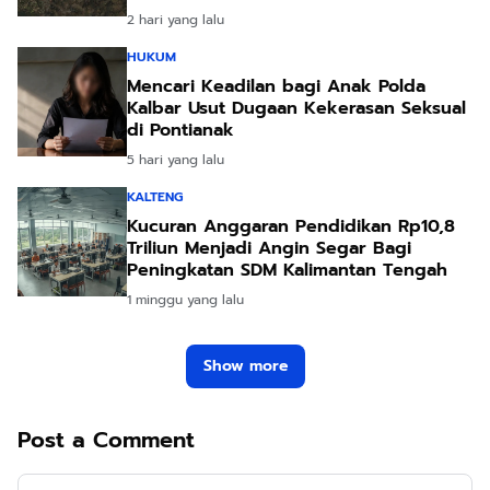
Hidup Leluhur
2 hari yang lalu
HUKUM
Mencari Keadilan bagi Anak Polda
Kalbar Usut Dugaan Kekerasan Seksual
di Pontianak
5 hari yang lalu
KALTENG
Kucuran Anggaran Pendidikan Rp10,8
Triliun Menjadi Angin Segar Bagi
Peningkatan SDM Kalimantan Tengah
1 minggu yang lalu
Show more
Post a Comment