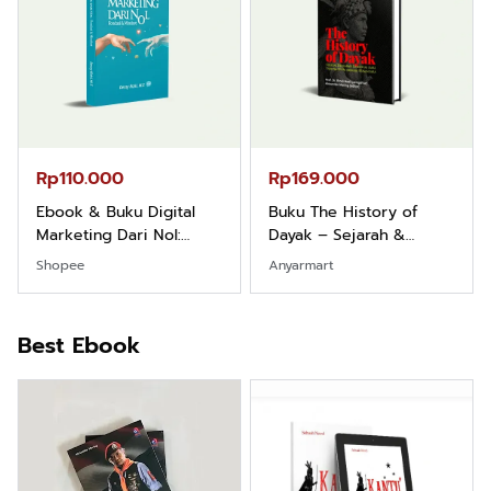
Rp110.000
Rp169.000
Ebook & Buku Digital
Buku The History of
Marketing Dari Nol:
Dayak – Sejarah &
Fondasi & Mindset untuk
Identitas Borneo Asli
Shopee
Anyarmart
Pemula
Best Ebook