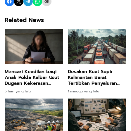
Related News
Mencari Keadilan bagi
Desakan Kuat Sopir
Anak Polda Kalbar Usut
Kalimantan Barat
Dugaan Kekerasan
Tertibkan Penyaluran
Seksual di Pontianak
Solar Subsidi Memantik
5 hari yang lalu
1 minggu yang lalu
Respons Pengawalan
Ketat Aparat Kepolisian