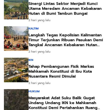
Sinergi Lintas Sektor Menjadi Kunci
Utama Meredam Ancaman Kebakaran
Hutan di Bumi Tambun Bungai
2 hari yang lalu
KALTIM
Langkah Tegas Kepolisian Kalimantan
Timur Terjunkan Ribuan Pasukan Demi
Tangkal Ancaman Kebakaran Hutan
Akibat Kemarau Ekstrem
2 hari yang lalu
IKN
Tahap Pembangunan Fisik Markas
Mahkamah Konstitusi di Ibu Kota
Nusantara Resmi Dimulai
2 hari yang lalu
HUKUM
Masyarakat Adat Suku Balik Gugat
Undang Undang IKN ke Mahkamah
Konstitusi Demi Pertahankan Ruang