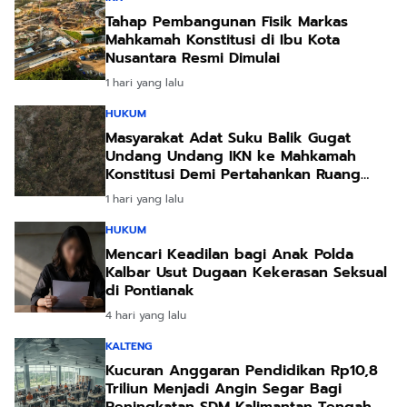
Tahap Pembangunan Fisik Markas
Mahkamah Konstitusi di Ibu Kota
Nusantara Resmi Dimulai
1 hari yang lalu
HUKUM
Masyarakat Adat Suku Balik Gugat
Undang Undang IKN ke Mahkamah
Konstitusi Demi Pertahankan Ruang
Hidup Leluhur
1 hari yang lalu
HUKUM
Mencari Keadilan bagi Anak Polda
Kalbar Usut Dugaan Kekerasan Seksual
di Pontianak
4 hari yang lalu
KALTENG
Kucuran Anggaran Pendidikan Rp10,8
Triliun Menjadi Angin Segar Bagi