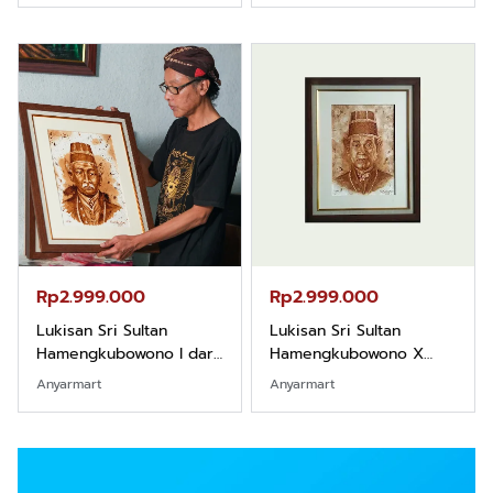
Rp2.999.000
Rp2.999.000
Lukisan Sri Sultan
Lukisan Sri Sultan
Hamengkubowono I dari
Hamengkubowono X
Kopi Karya Rudi Winarso
dari Kopi Karya Rudi
Anyarmart
Anyarmart
Winarso