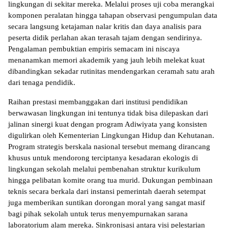
lingkungan di sekitar mereka. Melalui proses uji coba merangkai 
komponen peralatan hingga tahapan observasi pengumpulan data 
secara langsung ketajaman nalar kritis dan daya analisis para 
peserta didik perlahan akan terasah tajam dengan sendirinya. 
Pengalaman pembuktian empiris semacam ini niscaya 
menanamkan memori akademik yang jauh lebih melekat kuat 
dibandingkan sekadar rutinitas mendengarkan ceramah satu arah 
dari tenaga pendidik.
Raihan prestasi membanggakan dari institusi pendidikan 
berwawasan lingkungan ini tentunya tidak bisa dilepaskan dari 
jalinan sinergi kuat dengan program Adiwiyata yang konsisten 
digulirkan oleh Kementerian Lingkungan Hidup dan Kehutanan. 
Program strategis berskala nasional tersebut memang dirancang 
khusus untuk mendorong terciptanya kesadaran ekologis di 
lingkungan sekolah melalui pembenahan struktur kurikulum 
hingga pelibatan komite orang tua murid. Dukungan pembinaan 
teknis secara berkala dari instansi pemerintah daerah setempat 
juga memberikan suntikan dorongan moral yang sangat masif 
bagi pihak sekolah untuk terus menyempurnakan sarana 
laboratorium alam mereka. Sinkronisasi antara visi pelestarian 