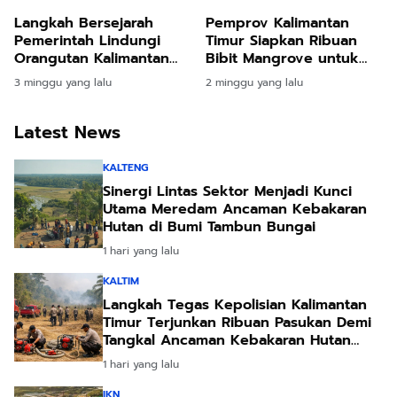
Langkah Bersejarah
Pemprov Kalimantan
Pemerintah Lindungi
Timur Siapkan Ribuan
Orangutan Kalimantan
Bibit Mangrove untuk
Lewat Preservasi 87 Ribu
Lindungi Pesisir
3 minggu yang lalu
2 minggu yang lalu
Hektare
Balikpapan dan Kawasan
Penyangga IKN
Latest News
KALTENG
Sinergi Lintas Sektor Menjadi Kunci
Utama Meredam Ancaman Kebakaran
Hutan di Bumi Tambun Bungai
1 hari yang lalu
KALTIM
Langkah Tegas Kepolisian Kalimantan
Timur Terjunkan Ribuan Pasukan Demi
Tangkal Ancaman Kebakaran Hutan
Akibat Kemarau Ekstrem
1 hari yang lalu
IKN