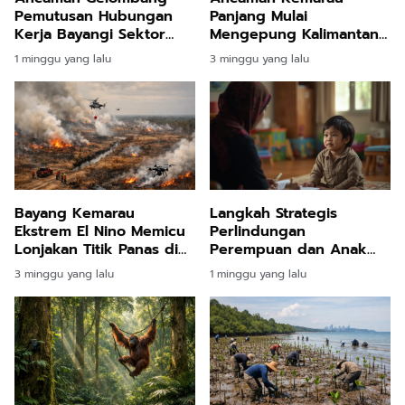
Pemutusan Hubungan
Panjang Mulai
Kerja Bayangi Sektor
Mengepung Kalimantan
Industri Kalimantan
Timur Warga Diminta
1 minggu yang lalu
3 minggu yang lalu
Timur Akibat Dinamika
Waspada Krisis Air
Ekonomi Global
Bayang Kemarau
Langkah Strategis
Ekstrem El Nino Memicu
Perlindungan
Lonjakan Titik Panas di
Perempuan dan Anak
Kalimantan Timur dan
Kalimantan Timur
3 minggu yang lalu
1 minggu yang lalu
Kawasan Nusantara
Berikan Pendampingan
Psikologis Pulihkan Masa
Depan Korban
Kekerasan