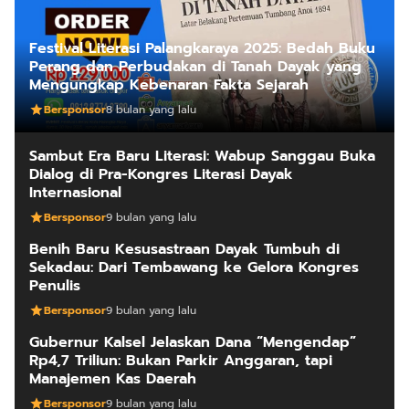
Festival Literasi Palangkaraya 2025: Bedah Buku
Perang dan Perbudakan di Tanah Dayak yang
Mengungkap Kebenaran Fakta Sejarah
Bersponsor
8 bulan yang lalu
Sambut Era Baru Literasi: Wabup Sanggau Buka
Dialog di Pra-Kongres Literasi Dayak
Internasional
Bersponsor
9 bulan yang lalu
Benih Baru Kesusastraan Dayak Tumbuh di
Sekadau: Dari Tembawang ke Gelora Kongres
Penulis
Bersponsor
9 bulan yang lalu
Gubernur Kalsel Jelaskan Dana “Mengendap”
Rp4,7 Triliun: Bukan Parkir Anggaran, tapi
Manajemen Kas Daerah
Bersponsor
9 bulan yang lalu