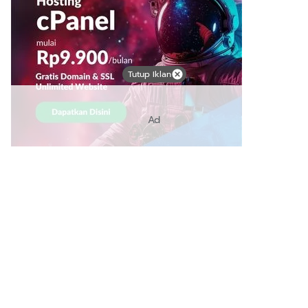
Tutup Iklan
Ad
Link Bermanfaat
Borneo Traevel
See Coffees
Indotribune
Sawit Asia
Mering