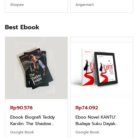
Fondasi & Mindset untuk
Identitas Borneo Asli
Shopee
Anyarmart
Pemula
Best Ebook
Rp90.576
Rp74.092
Ebook Biografi Teddy
Eboo Novel KANTU':
Kardin: The Shadow
Budaya Suku Dayak
Khight |
Borneo
Google Book
Google Book