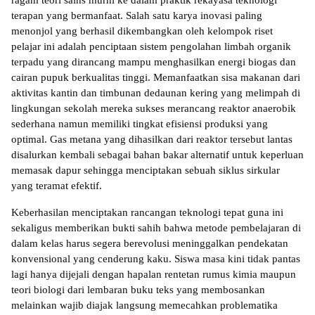
ragam teori sains murni ke dalam praktik rekayasa teknologi 
terapan yang bermanfaat. Salah satu karya inovasi paling 
menonjol yang berhasil dikembangkan oleh kelompok riset 
pelajar ini adalah penciptaan sistem pengolahan limbah organik 
terpadu yang dirancang mampu menghasilkan energi biogas dan 
cairan pupuk berkualitas tinggi. Memanfaatkan sisa makanan dari 
aktivitas kantin dan timbunan dedaunan kering yang melimpah di 
lingkungan sekolah mereka sukses merancang reaktor anaerobik 
sederhana namun memiliki tingkat efisiensi produksi yang 
optimal. Gas metana yang dihasilkan dari reaktor tersebut lantas 
disalurkan kembali sebagai bahan bakar alternatif untuk keperluan 
memasak dapur sehingga menciptakan sebuah siklus sirkular 
yang teramat efektif.
Keberhasilan menciptakan rancangan teknologi tepat guna ini 
sekaligus memberikan bukti sahih bahwa metode pembelajaran di 
dalam kelas harus segera berevolusi meninggalkan pendekatan 
konvensional yang cenderung kaku. Siswa masa kini tidak pantas 
lagi hanya dijejali dengan hapalan rentetan rumus kimia maupun 
teori biologi dari lembaran buku teks yang membosankan 
melainkan wajib diajak langsung memecahkan problematika 