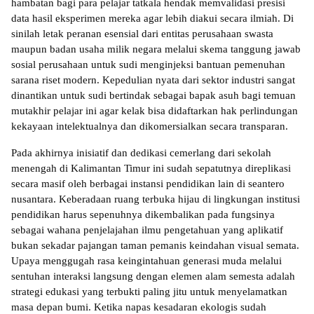
hambatan bagi para pelajar tatkala hendak memvalidasi presisi 
data hasil eksperimen mereka agar lebih diakui secara ilmiah. Di 
sinilah letak peranan esensial dari entitas perusahaan swasta 
maupun badan usaha milik negara melalui skema tanggung jawab 
sosial perusahaan untuk sudi menginjeksi bantuan pemenuhan 
sarana riset modern. Kepedulian nyata dari sektor industri sangat 
dinantikan untuk sudi bertindak sebagai bapak asuh bagi temuan 
mutakhir pelajar ini agar kelak bisa didaftarkan hak perlindungan 
kekayaan intelektualnya dan dikomersialkan secara transparan.
Pada akhirnya inisiatif dan dedikasi cemerlang dari sekolah 
menengah di Kalimantan Timur ini sudah sepatutnya direplikasi 
secara masif oleh berbagai instansi pendidikan lain di seantero 
nusantara. Keberadaan ruang terbuka hijau di lingkungan institusi 
pendidikan harus sepenuhnya dikembalikan pada fungsinya 
sebagai wahana penjelajahan ilmu pengetahuan yang aplikatif 
bukan sekadar pajangan taman pemanis keindahan visual semata. 
Upaya menggugah rasa keingintahuan generasi muda melalui 
sentuhan interaksi langsung dengan elemen alam semesta adalah 
strategi edukasi yang terbukti paling jitu untuk menyelamatkan 
masa depan bumi. Ketika napas kesadaran ekologis sudah 