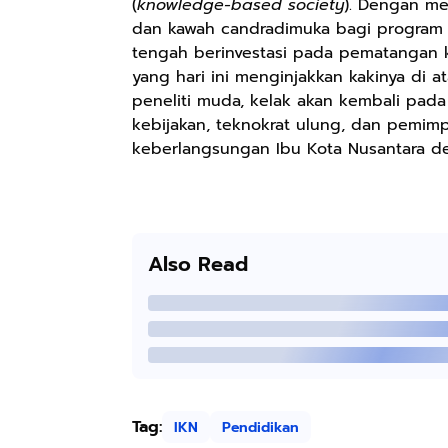
(
knowledge-based society
). Dengan me
dan kawah candradimuka bagi program
tengah berinvestasi pada pematangan k
Rp158.000
yang hari ini menginjakkan kakinya di 
Kaos Sastra
peneliti muda, kelak akan kembali pa
Dayak West
kebijakan, teknokrat ulung, dan pemim
Borneo All Size
keberlangsungan Ibu Kota Nusantara de
Anyarmart
Tema
Tembawang
Also Read
Tag:
IKN
Pendidikan