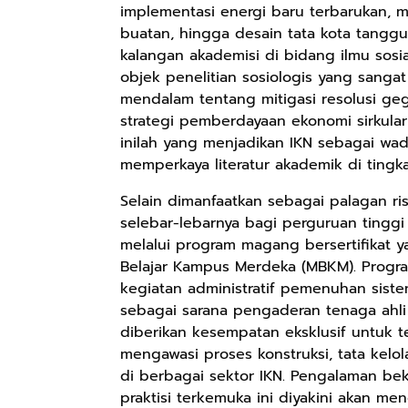
implementasi energi baru terbarukan, 
buatan, hingga desain tata kota tanggu
kalangan akademisi di bidang ilmu sosi
objek penelitian sosiologis yang sanga
mendalam tentang mitigasi resolusi ge
strategi pemberdayaan ekonomi sirkula
inilah yang menjadikan IKN sebagai wad
memperkaya literatur akademik di tingka
Selain dimanfaatkan sebagai palagan ris
selebar-lebarnya bagi perguruan tingg
melalui program magang bersertifikat 
Belajar Kampus Merdeka (MBKM). Progra
Rp110.000
kegiatan administratif pemenuhan siste
Ebook & Buku
sebagai sarana pengaderan tenaga ahli s
Digital
diberikan kesempatan eksklusif untuk 
Marketing Dari
Shopee
mengawasi proses konstruksi, tata kelo
Nol: Fondasi &
di berbagai sektor IKN. Pengalaman b
Mindset untuk
Pemula
praktisi terkemuka ini diyakini akan men