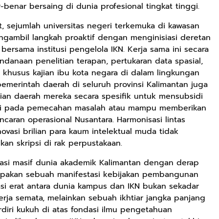
enar bersaing di dunia profesional tingkat tinggi.
, sejumlah universitas negeri terkemuka di kawasan
ngambil langkah proaktif dengan menginisiasi deretan
Rp90.576
ersama institusi pengelola IKN. Kerja sama ini secara
Ebook Biografi
anaan penelitian terapan, pertukaran data spasial,
Teddy Kardin:
khusus kajian ibu kota negara di dalam lingkungan
The Shadow
Google Book
pemerintah daerah di seluruh provinsi Kalimantan juga
Khight |
ian daerah mereka secara spesifik untuk mensubsidi
Rp74.092
Rp71.706
tasi pada pemecahan masalah atau mampu memberikan
Eboo Novel
Ebook Vescovo
aran operasional Nusantara. Harmonisasi lintas
KANTU': Budaya
Motociclista –
novasi brilian para kaum intelektual muda tidak
Suku Dayak
Kisah Nyata
Google Book
Google Book
n skripsi di rak perpustakaan.
Borneo
Uskup Giulio
Mencuccini, C.P
rasi masif dunia akademik Kalimantan dengan derap
di Kalimantan
pakan sebuah manifestasi kebijakan pembangunan
Barat
asi erat antara dunia kampus dan IKN bukan sekadar
erja semata, melainkan sebuah ikhtiar jangka panjang
diri kukuh di atas fondasi ilmu pengetahuan