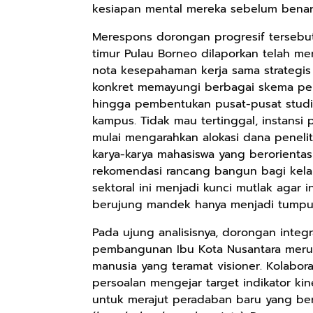
kesiapan mental mereka sebelum benar-b
Merespons dorongan progresif tersebut
timur Pulau Borneo dilaporkan telah me
Rp98.049
nota kesepahaman kerja sama strategis b
Ebook The
konkret memayungi berbagai skema pend
Forest Therapy
hingga pembentukan pusat-pusat studi 
ala Dayak:
Google Book
kampus. Tidak mau tertinggal, instansi 
Healing Wisdom
from the Heart
mulai mengarahkan alokasi dana penelit
of Borneor
karya-karya mahasiswa yang berorien
rekomendasi rancang bangun bagi kelanc
sektoral ini menjadi kunci mutlak agar i
berujung mandek hanya menjadi tumpuka
Pada ujung analisisnya, dorongan integ
pembangunan Ibu Kota Nusantara meru
manusia yang teramat visioner. Kolabor
persoalan mengejar target indikator kin
untuk merajut peradaban baru yang ber