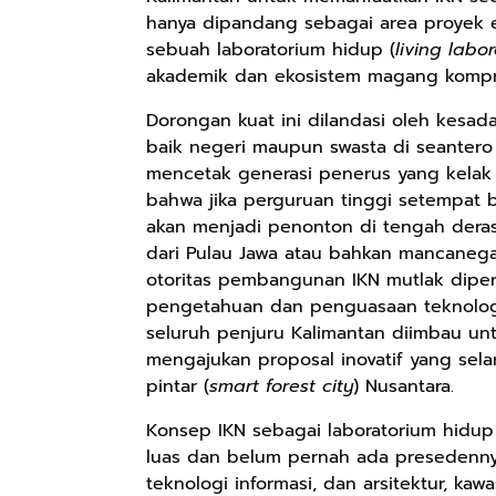
hanya dipandang sebagai area proyek ek
sebuah laboratorium hidup (
living labo
akademik dan ekosistem magang kompre
Dorongan kuat ini dilandasi oleh kesada
baik negeri maupun swasta di seantero
mencetak generasi penerus yang kelak 
bahwa jika perguruan tinggi setempat be
akan menjadi penonton di tengah derasn
dari Pulau Jawa atau bahkan mancanegar
otoritas pembangunan IKN mutlak diperl
pengetahuan dan penguasaan teknologi
seluruh penjuru Kalimantan diimbau u
mengajukan proposal inovatif yang sel
pintar (
smart forest city
) Nusantara.
Konsep IKN sebagai laboratorium hidup 
luas dan belum pernah ada presedennya 
teknologi informasi, dan arsitektur, ka