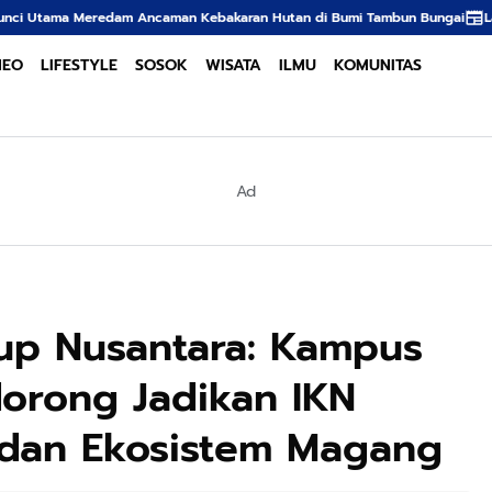
aman Kebakaran Hutan di Bumi Tambun Bungai
Langkah Tegas Kepolisian 
NEO
LIFESTYLE
SOSOK
WISATA
ILMU
KOMUNITAS
Ad
up Nusantara: Kampus
dorong Jadikan IKN
 dan Ekosistem Magang