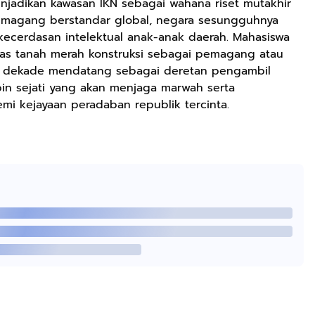
njadikan kawasan IKN sebagai wahana riset mutakhir
 magang berstandar global, negara sesungguhnya
ecerdasan intelektual anak-anak daerah. Mahasiswa
Rp2.999.000
Rp2.999.000
Rp2.989.000
atas tanah merah konstruksi sebagai pemagang atau
Lukisan Sri
Lukisan Sri
Lukisan Sri
da dekade mendatang sebagai deretan pengambil
Sultan
Sultan
Sultan
pin sejati yang akan menjaga marwah serta
Hamengkubowono
Hamengkubowono
Hamengkubowon
mi kejayaan peradaban republik tercinta.
Anyarmart
Anyarmart
Shopee
I dari Kopi Karya
X dari Kopi
II dari Kopi
Rudi Winarso
Karya Rudi
Karya Rudi
Winarso
Winarso