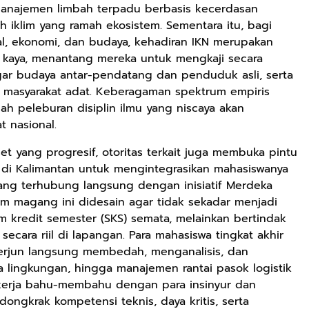
manajemen limbah terpadu berbasis kecerdasan
h iklim yang ramah ekosistem. Sementara itu, bagi
al, ekonomi, dan budaya, kehadiran IKN merupakan
t kaya, menantang mereka untuk mengkaji secara
gar budaya antar-pendatang dan penduduk asli, serta
r masyarakat adat. Keberagaman spektrum empiris
ah peleburan disiplin ilmu yang niscaya akan
t nasional.
et yang progresif, otoritas terkait juga membuka pintu
i di Kalimantan untuk mengintegrasikan mahasiswanya
yang terhubung langsung dengan inisiatif Merdeka
m magang ini didesain agar tidak sekadar menjadi
Rp169.000
Rp165.000
Rp125.000
m kredit semester (SKS) semata, melainkan bertindak
Buku The
Buku Filsafat
Buku Seringai
ecara riil di lapangan. Para mahasiswa tingkat akhir
History of
Dayak Kajian
Kunang-kunang
terjun langsung membedah, menganalisis, dan
Dayak – Sejarah
Komprehensif
Kumpulan Puisi
Anyarmart
Shopee
Anyarmart
la lingkungan, hingga manajemen rantai pasok logistik
& Identitas
Atas Manusia
Wisnu
ekerja bahu-membahu dengan para insinyur dan
Borneo Asli
Dayak
Pamungkas
dongkrak kompetensi teknis, daya kritis, serta