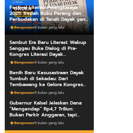
Festival Literasi Palangkaraya
2025: Bedah Buku Perang dan
Perbudakan di Tanah Dayak yang
Mengungkap Kebenaran Fakta
Bersponsor
8 bulan yang lalu
Sejarah
Sambut Era Baru Literasi: Wabup
Sanggau Buka Dialog di Pra-
Kongres Literasi Dayak
Internasional
Bersponsor
9 bulan yang lalu
Benih Baru Kesusastraan Dayak
Tumbuh di Sekadau: Dari
Tembawang ke Gelora Kongres
Penulis
Bersponsor
9 bulan yang lalu
Gubernur Kalsel Jelaskan Dana
“Mengendap” Rp4,7 Triliun:
Bukan Parkir Anggaran, tapi
Manajemen Kas Daerah
Bersponsor
9 bulan yang lalu