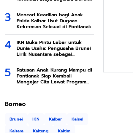
Ekonomi SDA Melimpah
Mencari Keadilan bagi Anak
Polda Kalbar Usut Dugaan
Kekerasan Seksual di Pontianak
IKN Buka Pintu Lebar untuk
Dunia Usaha: Pengusaha Brunei
Lirik Nusantara sebagai
Destinasi Investasi Masa Depan
Ratusan Anak Kurang Mampu di
Pontianak Siap Kembali
Mengejar Cita Lewat Program
Sekolah Rakyat
Borneo
Brunei
IKN
Kalbar
Kalsel
Kaltara
Kalteng
Kaltim