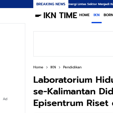
BREAKING NEWS
Sinergi Lintas Sektor Menjadi Kunci Utama Meredam Anc
IKN TIME
HOME
IKN
BOR
Home
IKN
Pendidikan
Laboratorium Hid
se-Kalimantan Di
Episentrum Riset
Ad