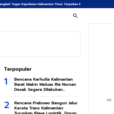
Kalimantan Timur Terjunkan Ribuan Pasukan Demi Tangkal Ancaman Kebakara
Terpopuler
Bencana Karhutla Kalimantan
Barat Makin Meluas Ria Norsan
Desak Segera Dilakukan
Modifikasi Cuaca
Ad
Rencana Prabowo Bangun Jalur
Kereta Trans Kalimantan:
Turunkan Biaya Logistik, Dorong