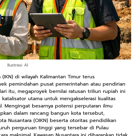
Ilustrasi AI
IKN) di wilayah Kalimantan Timur terus
oyek pemindahan pusat pemerintahan atau pendirian
dari itu, megaproyek bernilai ratusan triliun rupiah ini
i katalisator utama untuk mengakselerasi kualitas
l. Mengingat besarnya potensi perputaran ilmu
apkan dalam rancang bangun kota tersebut,
ota Nusantara (OIKN) beserta otoritas pendidikan
uruh perguruan tinggi yang tersebar di Pulau
ra maksimal. Kawasan Nusantara ini diharapkan tidak