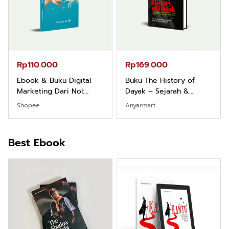
Rp110.000
Rp169.000
Ebook & Buku Digital
Buku The History of
Marketing Dari Nol:
Dayak – Sejarah &
Fondasi & Mindset untuk
Identitas Borneo Asli
Shopee
Anyarmart
Pemula
Best Ebook