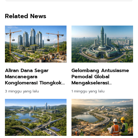
Related News
Aliran Dana Segar
Gelombang Antusiasme
Mancanegara
Pemodal Global
Konglomerasi Tiongkok
Mengakselerasi
Bangun Hunian Megah
Pembangunan Kota Masa
3 minggu yang lalu
1 minggu yang lalu
Triliunan Rupiah di
Depan di Jantung
Nusantara
Kalimantan