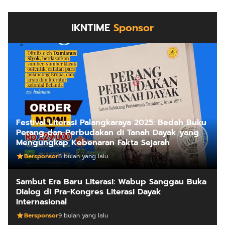
IKNTIME
Sponsor
Festival Literasi Palangkaraya 2025: Bedah Buku
Perang dan Perbudakan di Tanah Dayak yang
Mengungkap Kebenaran Fakta Sejarah
Bersponsor
8 bulan yang lalu
Sambut Era Baru Literasi: Wabup Sanggau Buka
Dialog di Pra-Kongres Literasi Dayak
Internasional
Bersponsor
9 bulan yang lalu