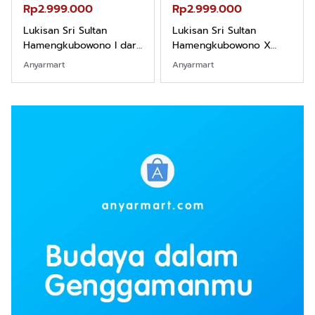
Rp2.999.000
Rp2.999.000
Lukisan Sri Sultan
Lukisan Sri Sultan
Hamengkubowono I dari
Hamengkubowono X
Kopi Karya Rudi Winarso
dari Kopi Karya Rudi
Anyarmart
Anyarmart
Winarso