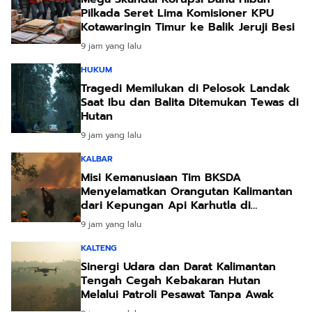
Pilkada Seret Lima Komisioner KPU
Kotawaringin Timur ke Balik Jeruji Besi
9 jam yang lalu
HUKUM
Tragedi Memilukan di Pelosok Landak
Saat Ibu dan Balita Ditemukan Tewas di
Hutan
9 jam yang lalu
KALBAR
Misi Kemanusiaan Tim BKSDA
Menyelamatkan Orangutan Kalimantan
dari Kepungan Api Karhutla di
Ketapang
9 jam yang lalu
KALTENG
Sinergi Udara dan Darat Kalimantan
Tengah Cegah Kebakaran Hutan
Melalui Patroli Pesawat Tanpa Awak