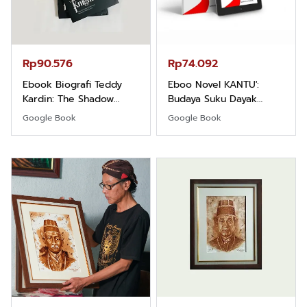
Rp90.576
Rp74.092
Ebook Biografi Teddy
Eboo Novel KANTU':
Kardin: The Shadow
Budaya Suku Dayak
Khight |
Borneo
Google Book
Google Book