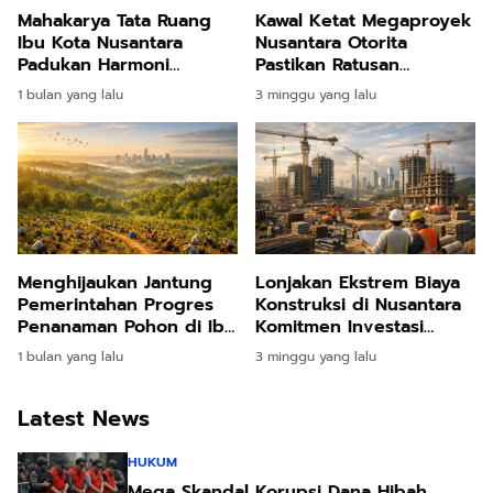
Mahakarya Tata Ruang
Kawal Ketat Megaproyek
Ibu Kota Nusantara
Nusantara Otorita
Padukan Harmoni
Pastikan Ratusan
Ekologi dan Teknologi
Infrastruktur Penuhi
1 bulan yang lalu
3 minggu yang lalu
Masa Depan
Standar Mutu Kelas
Wahid
Menghijaukan Jantung
Lonjakan Ekstrem Biaya
Pemerintahan Progres
Konstruksi di Nusantara
Penanaman Pohon di Ibu
Komitmen Investasi
Kota Nusantara Tembus
Pakuwon Jati Terbukti
1 bulan yang lalu
3 minggu yang lalu
Delapan Ribu Hektare
Tangguh
Lebih
Latest News
HUKUM
Mega Skandal Korupsi Dana Hibah