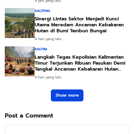
9 jam yang lalu
KALTENG
Sinergi Lintas Sektor Menjadi Kunci
Utama Meredam Ancaman Kebakaran
Hutan di Bumi Tambun Bungai
4 hari yang lalu
KALTIM
Langkah Tegas Kepolisian Kalimantan
Timur Terjunkan Ribuan Pasukan Demi
Tangkal Ancaman Kebakaran Hutan
Akibat Kemarau Ekstrem
4 hari yang lalu
Show more
Post a Comment