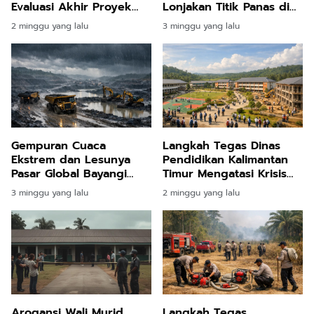
Evaluasi Akhir Proyek
Lonjakan Titik Panas di
Karbon Bank Dunia Demi
Kalimantan Timur dan
2 minggu yang lalu
3 minggu yang lalu
Pembangunan
Kawasan Nusantara
Berkelanjutan
Gempuran Cuaca
Langkah Tegas Dinas
Ekstrem dan Lesunya
Pendidikan Kalimantan
Pasar Global Bayangi
Timur Mengatasi Krisis
Kinerja Tambang
Daya Tampung Siswa
3 minggu yang lalu
2 minggu yang lalu
Kalimantan Timur
Lewat Prioritas
Anggaran Infrastruktur
Sekolah
Arogansi Wali Murid
Langkah Tegas