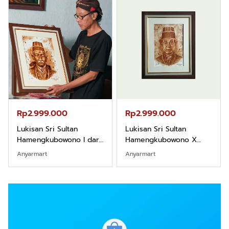
Rp2.999.000
Rp2.999.000
Lukisan Sri Sultan
Lukisan Sri Sultan
Hamengkubowono I dari
Hamengkubowono X
Kopi Karya Rudi Winarso
dari Kopi Karya Rudi
Anyarmart
Anyarmart
Winarso