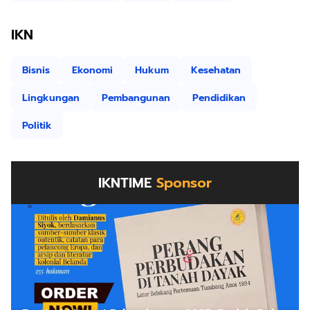
IKN
Bisnis
Ekonomi
Hukum
Kesehatan
Lingkungan
Pembangunan
Pendidikan
Politik
IKNTIME
Sponsor