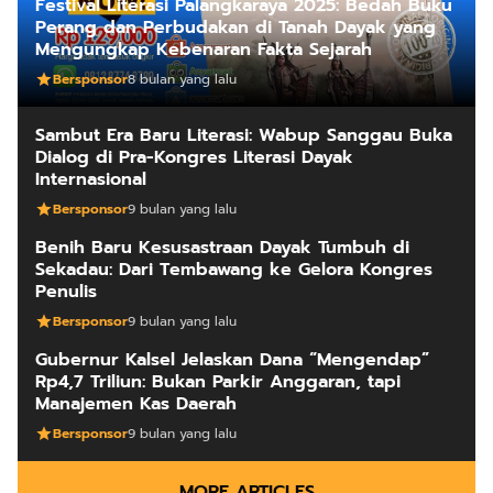
Festival Literasi Palangkaraya 2025: Bedah Buku
Perang dan Perbudakan di Tanah Dayak yang
Mengungkap Kebenaran Fakta Sejarah
Bersponsor
8 bulan yang lalu
Sambut Era Baru Literasi: Wabup Sanggau Buka
Dialog di Pra-Kongres Literasi Dayak
Internasional
Bersponsor
9 bulan yang lalu
Benih Baru Kesusastraan Dayak Tumbuh di
Sekadau: Dari Tembawang ke Gelora Kongres
Penulis
Bersponsor
9 bulan yang lalu
Gubernur Kalsel Jelaskan Dana “Mengendap”
Rp4,7 Triliun: Bukan Parkir Anggaran, tapi
Manajemen Kas Daerah
Bersponsor
9 bulan yang lalu
MORE ARTICLES