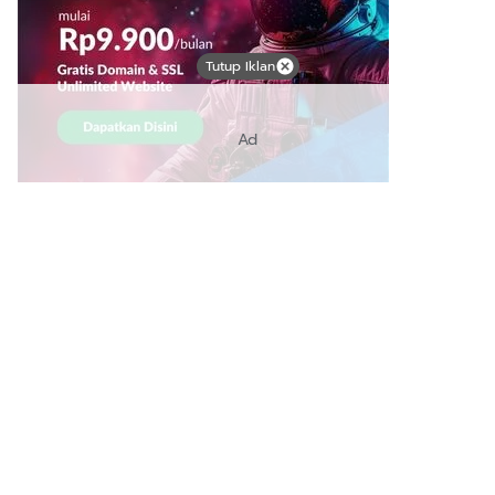
Tutup Iklan
Ad
Link Bermanfaat
Borneo Traevel
See Coffees
Indotribune
Sawit Asia
Mering