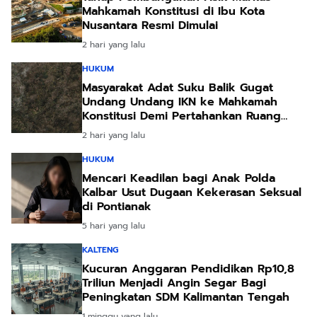
Mahkamah Konstitusi di Ibu Kota
Nusantara Resmi Dimulai
2 hari yang lalu
HUKUM
Masyarakat Adat Suku Balik Gugat
Undang Undang IKN ke Mahkamah
Konstitusi Demi Pertahankan Ruang
Hidup Leluhur
2 hari yang lalu
HUKUM
Mencari Keadilan bagi Anak Polda
Kalbar Usut Dugaan Kekerasan Seksual
di Pontianak
5 hari yang lalu
KALTENG
Kucuran Anggaran Pendidikan Rp10,8
Triliun Menjadi Angin Segar Bagi
Peningkatan SDM Kalimantan Tengah
1 minggu yang lalu