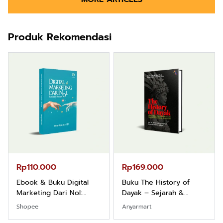
Produk Rekomendasi
Rp110.000
Rp169.000
Ebook & Buku Digital
Buku The History of
Marketing Dari Nol:
Dayak – Sejarah &
Fondasi & Mindset untuk
Identitas Borneo Asli
Shopee
Anyarmart
Pemula