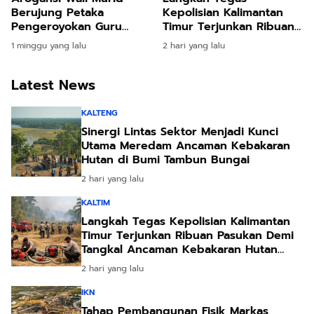
Berujung Petaka
Kepolisian Kalimantan
Pengeroyokan Guru
Timur Terjunkan Ribuan
Sekolah Dasar di
Pasukan Demi Tangkal
1 minggu yang lalu
2 hari yang lalu
Balikpapan Usai Tegur
Ancaman Kebakaran
Siswa Merokok
Hutan Akibat Kemarau
Latest News
Ekstrem
KALTENG
Sinergi Lintas Sektor Menjadi Kunci
Utama Meredam Ancaman Kebakaran
Hutan di Bumi Tambun Bungai
2 hari yang lalu
KALTIM
Langkah Tegas Kepolisian Kalimantan
Timur Terjunkan Ribuan Pasukan Demi
Tangkal Ancaman Kebakaran Hutan
Akibat Kemarau Ekstrem
2 hari yang lalu
IKN
Tahap Pembangunan Fisik Markas