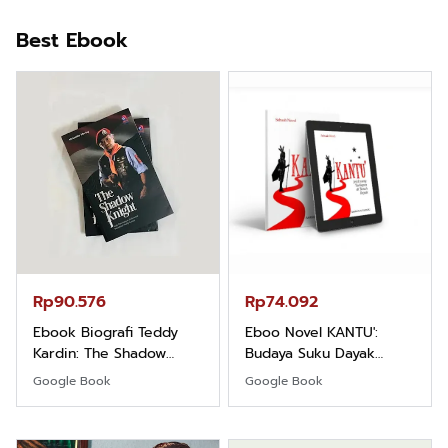
Best Ebook
Rp90.576
Rp74.092
Ebook Biografi Teddy
Eboo Novel KANTU':
Kardin: The Shadow
Budaya Suku Dayak
Khight |
Borneo
Google Book
Google Book