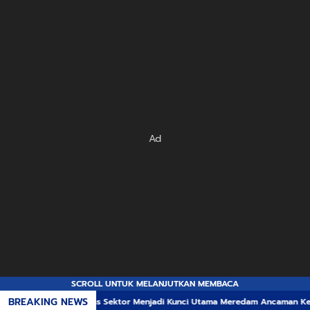
Ad
SCROLL UNTUK MELANJUTKAN MEMBACA
BREAKING NEWS
i Lintas Sektor Menjadi Kunci Utama Meredam Ancaman Kebakaran Hutan di