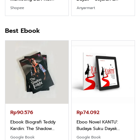
Fondasi & Mindset untuk
Identitas Borneo Asli
Shopee
Anyarmart
Pemula
Best Ebook
Rp90.576
Rp74.092
Ebook Biografi Teddy
Eboo Novel KANTU':
Kardin: The Shadow
Budaya Suku Dayak
Khight |
Borneo
Google Book
Google Book