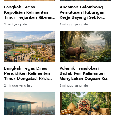
Langkah Tegas
Ancaman Gelombang
Kepolisian Kalimantan
Pemutusan Hubungan
Timur Terjunkan Ribuan
Kerja Bayangi Sektor
Pasukan Demi Tangkal
Industri Kalimantan
2 hari yang lalu
2 minggu yang lalu
Ancaman Kebakaran
Timur Akibat Dinamika
Hutan Akibat Kemarau
Ekonomi Global
Ekstrem
Langkah Tegas Dinas
Polemik Translokasi
Pendidikan Kalimantan
Badak Pari Kalimantan
Timur Mengatasi Krisis
Menyisakan Dugaan Kuat
Daya Tampung Siswa
Intervensi Kepentingan
2 minggu yang lalu
2 minggu yang lalu
Lewat Prioritas
Industri Pertambangan
Anggaran Infrastruktur
Sekolah