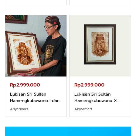
Rp2.999.000
Rp2.999.000
Lukisan Sri Sultan
Lukisan Sri Sultan
Hamengkubowono I dari
Hamengkubowono X
Kopi Karya Rudi Winarso
dari Kopi Karya Rudi
Anyarmart
Anyarmart
Winarso