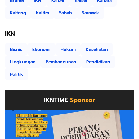
Brunei
IKN
Kalbar
Kalsel
Kaltara
Kalteng
Kaltim
Sabah
Sarawak
IKN
Bisnis
Ekonomi
Hukum
Kesehatan
Lingkungan
Pembangunan
Pendidikan
Politik
IKNTIME
Sponsor