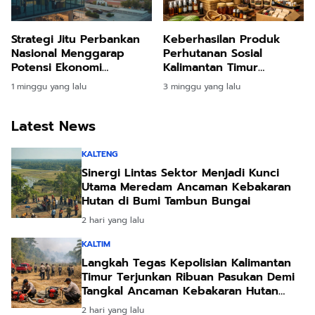
Strategi Jitu Perbankan
Keberhasilan Produk
Nasional Menggarap
Perhutanan Sosial
Potensi Ekonomi
Kalimantan Timur
Penyangga Nusantara
Menembus Pasar
1 minggu yang lalu
3 minggu yang lalu
Melalui Inovasi Digital
Modern dan
dan Ekosistem UMKM
Mancanegara
Latest News
KALTENG
Sinergi Lintas Sektor Menjadi Kunci
Utama Meredam Ancaman Kebakaran
Hutan di Bumi Tambun Bungai
2 hari yang lalu
KALTIM
Langkah Tegas Kepolisian Kalimantan
Timur Terjunkan Ribuan Pasukan Demi
Tangkal Ancaman Kebakaran Hutan
Akibat Kemarau Ekstrem
2 hari yang lalu