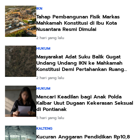
IKN
Tahap Pembangunan Fisik Markas
Mahkamah Konstitusi di Ibu Kota
Nusantara Resmi Dimulai
2 hari yang lalu
HUKUM
Masyarakat Adat Suku Balik Gugat
Undang Undang IKN ke Mahkamah
Konstitusi Demi Pertahankan Ruang
Hidup Leluhur
2 hari yang lalu
HUKUM
Mencari Keadilan bagi Anak Polda
Kalbar Usut Dugaan Kekerasan Seksual
di Pontianak
5 hari yang lalu
KALTENG
Kucuran Anggaran Pendidikan Rp10,8