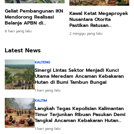
Geliat Pembangunan IKN
Kawal Ketat Megaproyek
Mendorong Realisasi
Nusantara Otorita
Belanja APBN di
Pastikan Ratusan
Kalimantan Timur
Infrastruktur Penuhi
6 hari yang lalu
2 minggu yang lalu
Meningkat Pesat
Standar Mutu Kelas
Wahid
Latest News
KALTENG
Sinergi Lintas Sektor Menjadi Kunci
Utama Meredam Ancaman Kebakaran
Hutan di Bumi Tambun Bungai
1 hari yang lalu
KALTIM
Langkah Tegas Kepolisian Kalimantan
Timur Terjunkan Ribuan Pasukan Demi
Tangkal Ancaman Kebakaran Hutan
Akibat Kemarau Ekstrem
1 hari yang lalu