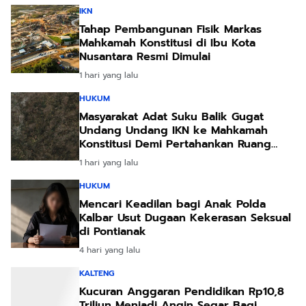
IKN
Tahap Pembangunan Fisik Markas
Mahkamah Konstitusi di Ibu Kota
Nusantara Resmi Dimulai
1 hari yang lalu
HUKUM
Masyarakat Adat Suku Balik Gugat
Undang Undang IKN ke Mahkamah
Konstitusi Demi Pertahankan Ruang
Hidup Leluhur
1 hari yang lalu
HUKUM
Mencari Keadilan bagi Anak Polda
Kalbar Usut Dugaan Kekerasan Seksual
di Pontianak
4 hari yang lalu
KALTENG
Kucuran Anggaran Pendidikan Rp10,8
Triliun Menjadi Angin Segar Bagi