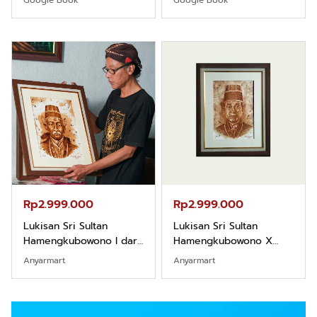
Rp2.999.000
Rp2.999.000
Lukisan Sri Sultan
Lukisan Sri Sultan
Hamengkubowono I dari
Hamengkubowono X
Kopi Karya Rudi Winarso
dari Kopi Karya Rudi
Anyarmart
Anyarmart
Winarso