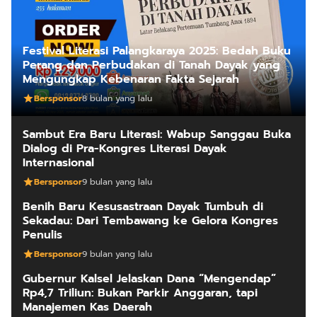
Festival Literasi Palangkaraya 2025: Bedah Buku
Perang dan Perbudakan di Tanah Dayak yang
Mengungkap Kebenaran Fakta Sejarah
Bersponsor
8 bulan yang lalu
Sambut Era Baru Literasi: Wabup Sanggau Buka
Dialog di Pra-Kongres Literasi Dayak
Internasional
Bersponsor
9 bulan yang lalu
Benih Baru Kesusastraan Dayak Tumbuh di
Sekadau: Dari Tembawang ke Gelora Kongres
Penulis
Bersponsor
9 bulan yang lalu
Gubernur Kalsel Jelaskan Dana “Mengendap”
Rp4,7 Triliun: Bukan Parkir Anggaran, tapi
Manajemen Kas Daerah