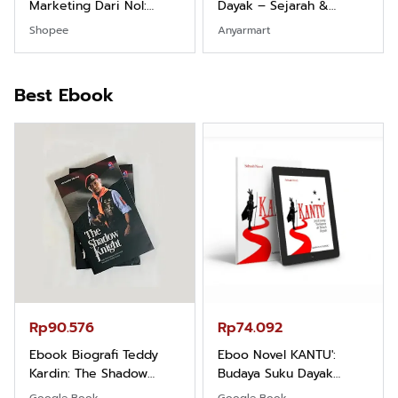
Marketing Dari Nol:
Dayak – Sejarah &
Fondasi & Mindset untuk
Identitas Borneo Asli
Shopee
Anyarmart
Pemula
Best Ebook
Rp90.576
Rp74.092
Ebook Biografi Teddy
Eboo Novel KANTU':
Kardin: The Shadow
Budaya Suku Dayak
Khight |
Borneo
Google Book
Google Book