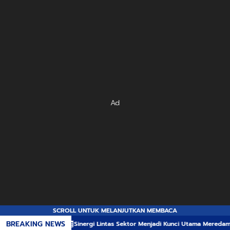
Ad
SCROLL UNTUK MELANJUTKAN MEMBACA
BREAKING NEWS
Sinergi Lintas Sektor Menjadi Kunci Utama Meredam Ancaman Kebak