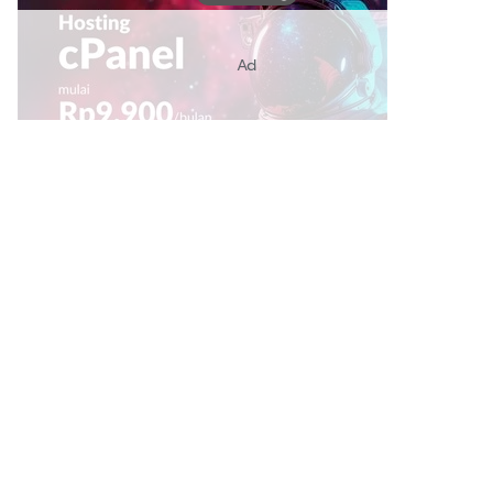
Ad
Link Bermanfaat
Borneo Traevel
See Coffees
Indotribune
Sawit Asia