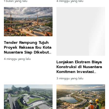
1 bulan yang lalu
4 minggu yang lalu
Kondisi Terlalu Sepi
Tender Rampung Tujuh
Proyek Raksasa Ibu Kota
Nusantara Siap Dikebut
Pemerintah
4 minggu yang lalu
Lonjakan Ekstrem Biaya
Konstruksi di Nusantara
Komitmen Investasi
Pakuwon Jati Terbukti
3 minggu yang lalu
Tangguh