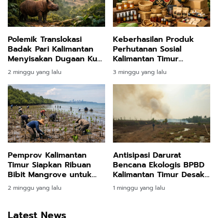
Polemik Translokasi
Keberhasilan Produk
Badak Pari Kalimantan
Perhutanan Sosial
Menyisakan Dugaan Kuat
Kalimantan Timur
Intervensi Kepentingan
Menembus Pasar
2 minggu yang lalu
3 minggu yang lalu
Industri Pertambangan
Modern dan
Mancanegara
Pemprov Kalimantan
Antisipasi Darurat
Timur Siapkan Ribuan
Bencana Ekologis BPBD
Bibit Mangrove untuk
Kalimantan Timur Desak
Lindungi Pesisir
Masyarakat Proaktif
2 minggu yang lalu
1 minggu yang lalu
Balikpapan dan Kawasan
Laporkan Titik Api
Penyangga IKN
Latest News