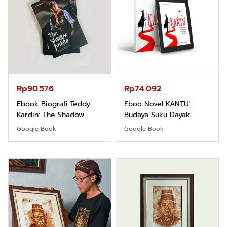
Rp90.576
Rp74.092
Ebook Biografi Teddy
Eboo Novel KANTU':
Kardin: The Shadow
Budaya Suku Dayak
Khight |
Borneo
Google Book
Google Book