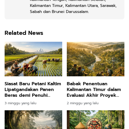
Kalimantan Timur, Kalimantan Utara, Sarawak,
Sabah dan Brunei Darussalam.
Related News
Siasat Baru Petani Kaltim
Babak Penentuan
Lipatgandakan Panen
Kalimantan Timur dalam
Beras demi Penuhi
Evaluasi Akhir Proyek
Kebutuhan Ibu Kota
Karbon Bank Dunia Demi
3 minggu yang lalu
2 minggu yang lalu
Nusantara
Pembangunan
Berkelanjutan