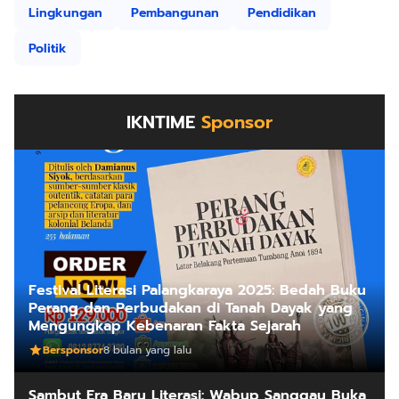
Lingkungan
Pembangunan
Pendidikan
Politik
IKNTIME
Sponsor
Festival Literasi Palangkaraya 2025: Bedah Buku
Perang dan Perbudakan di Tanah Dayak yang
Mengungkap Kebenaran Fakta Sejarah
Bersponsor
8 bulan yang lalu
Sambut Era Baru Literasi: Wabup Sanggau Buka