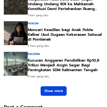
Undang Undang IKN ke Mahkamah
Konstitusi Demi Pertahankan Ruang
Hidup Leluhur
1 hari yang lalu
HUKUM
Mencari Keadilan bagi Anak Polda
Kalbar Usut Dugaan Kekerasan Seksual
di Pontianak
5 hari yang lalu
KALTENG
Kucuran Anggaran Pendidikan Rp10,8
Triliun Menjadi Angin Segar Bagi
Peningkatan SDM Kalimantan Tengah
6 hari yang lalu
Show more