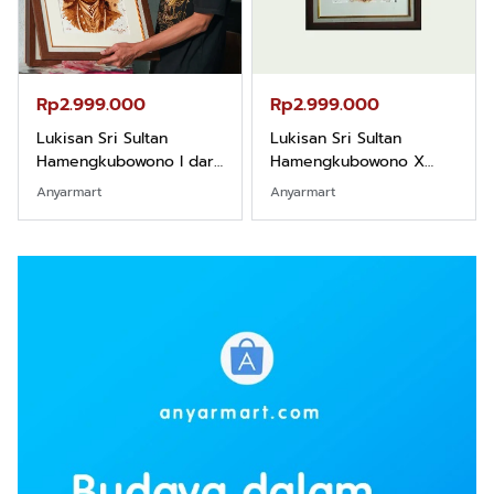
Rp2.999.000
Rp2.999.000
Lukisan Sri Sultan
Lukisan Sri Sultan
Hamengkubowono I dari
Hamengkubowono X
Kopi Karya Rudi Winarso
dari Kopi Karya Rudi
Anyarmart
Anyarmart
Winarso