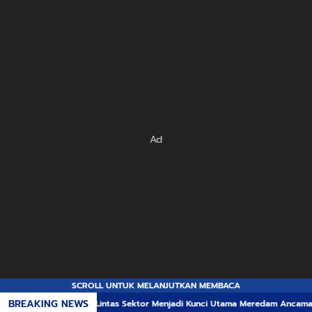
Ad
SCROLL UNTUK MELANJUTKAN MEMBACA
BREAKING NEWS
nergi Lintas Sektor Menjadi Kunci Utama Meredam Ancaman Kebakaran Huta