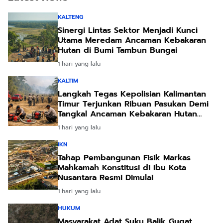
KALTENG
Sinergi Lintas Sektor Menjadi Kunci
Utama Meredam Ancaman Kebakaran
Hutan di Bumi Tambun Bungai
1 hari yang lalu
KALTIM
Langkah Tegas Kepolisian Kalimantan
Timur Terjunkan Ribuan Pasukan Demi
Tangkal Ancaman Kebakaran Hutan
Akibat Kemarau Ekstrem
1 hari yang lalu
IKN
Tahap Pembangunan Fisik Markas
Mahkamah Konstitusi di Ibu Kota
Nusantara Resmi Dimulai
1 hari yang lalu
HUKUM
Masyarakat Adat Suku Balik Gugat