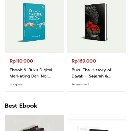
Rp110.000
Rp169.000
Ebook & Buku Digital
Buku The History of
Marketing Dari Nol:
Dayak – Sejarah &
Fondasi & Mindset untuk
Identitas Borneo Asli
Shopee
Anyarmart
Pemula
Best Ebook