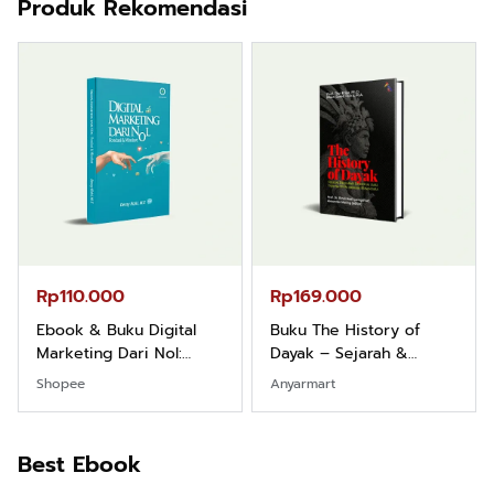
Produk Rekomendasi
Rp110.000
Rp169.000
Ebook & Buku Digital
Buku The History of
Marketing Dari Nol:
Dayak – Sejarah &
Fondasi & Mindset untuk
Identitas Borneo Asli
Shopee
Anyarmart
Pemula
Best Ebook