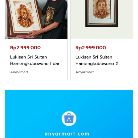
Rp2.999.000
Rp2.999.000
Lukisan Sri Sultan
Lukisan Sri Sultan
Hamengkubowono I dari
Hamengkubowono X
Kopi Karya Rudi Winarso
dari Kopi Karya Rudi
Anyarmart
Anyarmart
Winarso