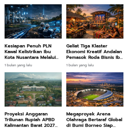
Nusantara
Triliunan Rupiah di
Nusantara
Kesiapan Penuh PLN
Geliat Tiga Klaster
Kawal Kelistrikan Ibu
Ekonomi Kreatif Andalan
Kota Nusantara Melalui
Pemasok Roda Bisnis Ibu
Keandalan Infrastruktur
Kota Nusantara
1 bulan yang lalu
1 bulan yang lalu
Mutakhir
Proyeksi Anggaran
Megaproyek Arena
Triliunan Rupiah APBD
Olahraga Bertaraf Global
Kalimantan Barat 2027
di Bumi Borneo Siap