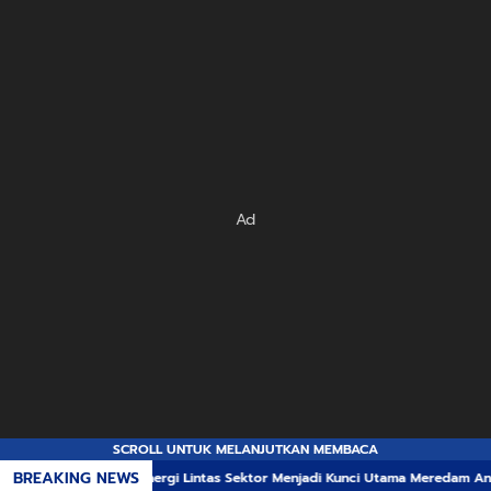
Ad
SCROLL UNTUK MELANJUTKAN MEMBACA
BREAKING NEWS
inergi Lintas Sektor Menjadi Kunci Utama Meredam Ancaman Kebakaran Hut