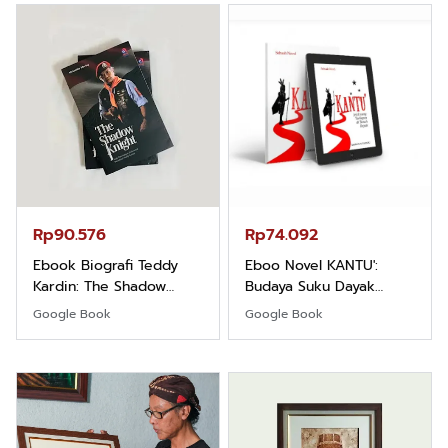
Rp90.576
Rp74.092
Ebook Biografi Teddy
Eboo Novel KANTU':
Kardin: The Shadow
Budaya Suku Dayak
Khight |
Borneo
Google Book
Google Book