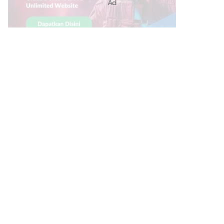
Ad
Link Bermanfaat
Borneo Traevel
See Coffees
Indotribune
Sawit Asia
Mering