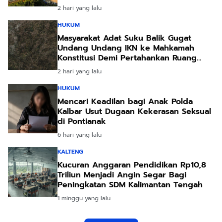
2 hari yang lalu
HUKUM
Masyarakat Adat Suku Balik Gugat
Undang Undang IKN ke Mahkamah
Konstitusi Demi Pertahankan Ruang
Hidup Leluhur
2 hari yang lalu
HUKUM
Mencari Keadilan bagi Anak Polda
Kalbar Usut Dugaan Kekerasan Seksual
di Pontianak
6 hari yang lalu
KALTENG
Kucuran Anggaran Pendidikan Rp10,8
Triliun Menjadi Angin Segar Bagi
Peningkatan SDM Kalimantan Tengah
1 minggu yang lalu