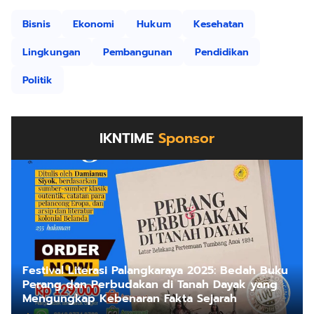
Bisnis
Ekonomi
Hukum
Kesehatan
Lingkungan
Pembangunan
Pendidikan
Politik
IKNTIME
Sponsor
Festival Literasi Palangkaraya 2025: Bedah Buku
Perang dan Perbudakan di Tanah Dayak yang
Mengungkap Kebenaran Fakta Sejarah