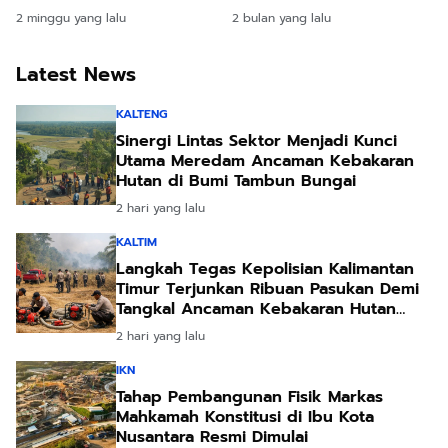
Difokuskan untuk
Tantang Dominasi Segiri
2 minggu yang lalu
2 bulan yang lalu
Peningkatan Kualitas
dan Batakan
SDM dan Pertumbuhan
Ekonomi Daerah
Latest News
KALTENG
Sinergi Lintas Sektor Menjadi Kunci
Utama Meredam Ancaman Kebakaran
Hutan di Bumi Tambun Bungai
2 hari yang lalu
KALTIM
Langkah Tegas Kepolisian Kalimantan
Timur Terjunkan Ribuan Pasukan Demi
Tangkal Ancaman Kebakaran Hutan
Akibat Kemarau Ekstrem
2 hari yang lalu
IKN
Tahap Pembangunan Fisik Markas
Mahkamah Konstitusi di Ibu Kota
Nusantara Resmi Dimulai