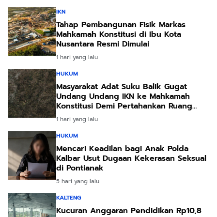
IKN
Tahap Pembangunan Fisik Markas
Mahkamah Konstitusi di Ibu Kota
Nusantara Resmi Dimulai
1 hari yang lalu
HUKUM
Masyarakat Adat Suku Balik Gugat
Undang Undang IKN ke Mahkamah
Konstitusi Demi Pertahankan Ruang
Hidup Leluhur
1 hari yang lalu
HUKUM
Mencari Keadilan bagi Anak Polda
Kalbar Usut Dugaan Kekerasan Seksual
di Pontianak
5 hari yang lalu
KALTENG
Kucuran Anggaran Pendidikan Rp10,8