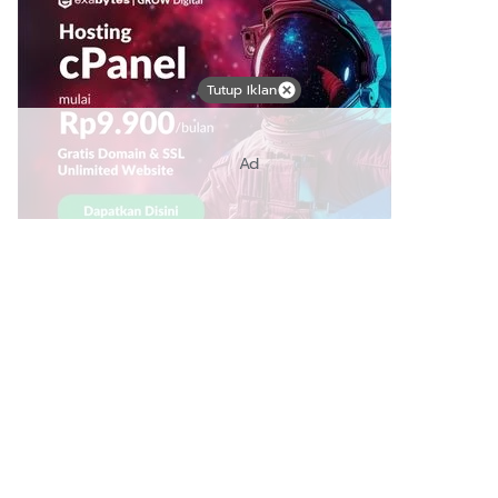
Tutup Iklan
Ad
Link Bermanfaat
Borneo Traevel
See Coffees
Indotribune
Sawit Asia