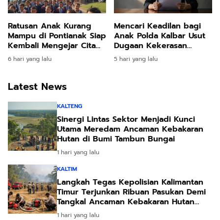
Ratusan Anak Kurang
Mencari Keadilan bagi
Mampu di Pontianak Siap
Anak Polda Kalbar Usut
Kembali Mengejar Cita
Dugaan Kekerasan
Lewat Program Sekolah
Seksual di Pontianak
6 hari yang lalu
5 hari yang lalu
Rakyat
Latest News
KALTENG
Sinergi Lintas Sektor Menjadi Kunci
Utama Meredam Ancaman Kebakaran
Hutan di Bumi Tambun Bungai
1 hari yang lalu
KALTIM
Langkah Tegas Kepolisian Kalimantan
Timur Terjunkan Ribuan Pasukan Demi
Tangkal Ancaman Kebakaran Hutan
Akibat Kemarau Ekstrem
1 hari yang lalu