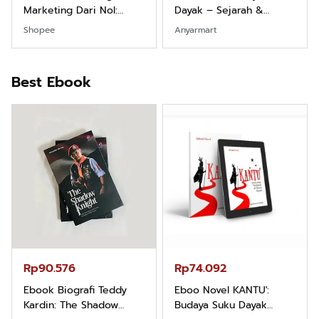
Marketing Dari Nol:
Dayak – Sejarah &
Fondasi & Mindset untuk
Identitas Borneo Asli
Shopee
Anyarmart
Pemula
Best Ebook
Rp90.576
Rp74.092
Ebook Biografi Teddy
Eboo Novel KANTU':
Kardin: The Shadow
Budaya Suku Dayak