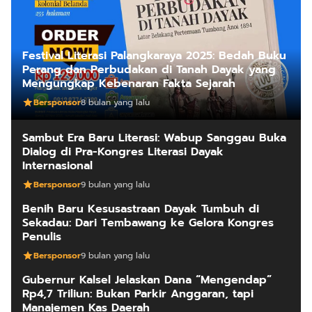
Festival Literasi Palangkaraya 2025: Bedah Buku
Perang dan Perbudakan di Tanah Dayak yang
Mengungkap Kebenaran Fakta Sejarah
Bersponsor
8 bulan yang lalu
Sambut Era Baru Literasi: Wabup Sanggau Buka
Dialog di Pra-Kongres Literasi Dayak
Internasional
Bersponsor
9 bulan yang lalu
Benih Baru Kesusastraan Dayak Tumbuh di
Sekadau: Dari Tembawang ke Gelora Kongres
Penulis
Bersponsor
9 bulan yang lalu
Gubernur Kalsel Jelaskan Dana “Mengendap”
Rp4,7 Triliun: Bukan Parkir Anggaran, tapi
Manajemen Kas Daerah