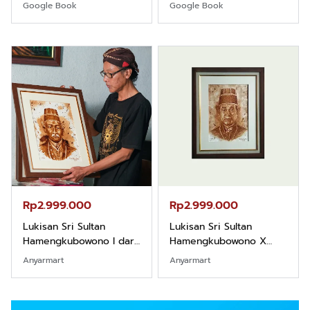
Khight |
Borneo
Google Book
Google Book
Rp2.999.000
Rp2.999.000
Lukisan Sri Sultan
Lukisan Sri Sultan
Hamengkubowono I dari
Hamengkubowono X
Kopi Karya Rudi Winarso
dari Kopi Karya Rudi
Anyarmart
Anyarmart
Winarso