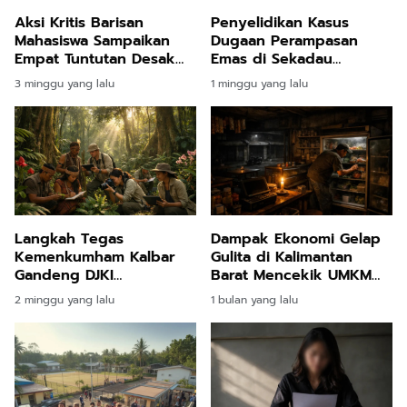
Aksi Kritis Barisan
Penyelidikan Kasus
Mahasiswa Sampaikan
Dugaan Perampasan
Empat Tuntutan Desak
Emas di Sekadau
Evaluasi Kinerja Menteri
Memasuki Babak Baru
3 minggu yang lalu
1 minggu yang lalu
Kejati Kalbar Periksa
Internal Pegawai
Langkah Tegas
Dampak Ekonomi Gelap
Kemenkumham Kalbar
Gulita di Kalimantan
Gandeng DJKI
Barat Mencekik UMKM
Inventarisasi Sumber
dan Tuntutan Ganti Rugi
2 minggu yang lalu
1 bulan yang lalu
Daya Genetik demi
Pelayanan Kelistrikan
Lindungi Kekayaan
Komunal