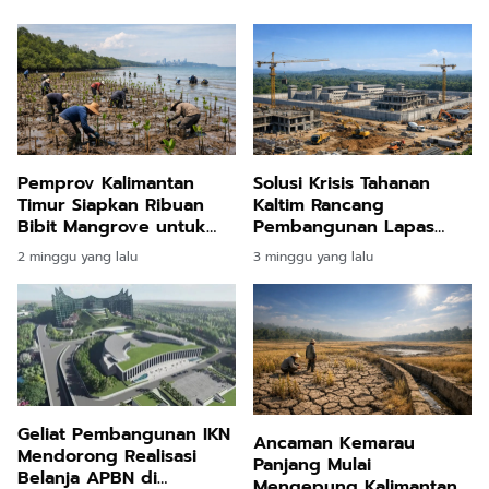
Pemprov Kalimantan
Solusi Krisis Tahanan
Timur Siapkan Ribuan
Kaltim Rancang
Bibit Mangrove untuk
Pembangunan Lapas
Lindungi Pesisir
Baru di Kutai Timur dan
2 minggu yang lalu
3 minggu yang lalu
Balikpapan dan Kawasan
Kutai Barat
Penyangga IKN
Geliat Pembangunan IKN
Ancaman Kemarau
Mendorong Realisasi
Panjang Mulai
Belanja APBN di
Mengepung Kalimantan