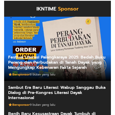
IKNTIME
Sponsor
Festival Literasi Palangkaraya 2025: Bedah Buku
Perang dan Perbudakan di Tanah Dayak yang
Mengungkap Kebenaran Fakta Sejarah
Bersponsor
8 bulan yang lalu
Sambut Era Baru Literasi: Wabup Sanggau Buka
Dialog di Pra-Kongres Literasi Dayak
Internasional
Bersponsor
9 bulan yang lalu
Benih Baru Kesusastraan Dayak Tumbuh di