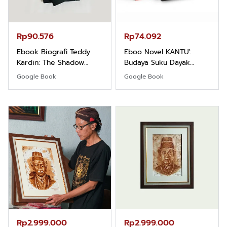
Rp90.576
Rp74.092
Ebook Biografi Teddy
Eboo Novel KANTU':
Kardin: The Shadow
Budaya Suku Dayak
Khight |
Borneo
Google Book
Google Book
Rp2.999.000
Rp2.999.000