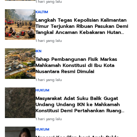
1 hari yang lalu
KALTIM
Langkah Tegas Kepolisian Kalimantan
Timur Terjunkan Ribuan Pasukan Demi
Tangkal Ancaman Kebakaran Hutan
Akibat Kemarau Ekstrem
1 hari yang lalu
IKN
Tahap Pembangunan Fisik Markas
Mahkamah Konstitusi di Ibu Kota
Nusantara Resmi Dimulai
1 hari yang lalu
HUKUM
Masyarakat Adat Suku Balik Gugat
Undang Undang IKN ke Mahkamah
Konstitusi Demi Pertahankan Ruang
Hidup Leluhur
1 hari yang lalu
HUKUM