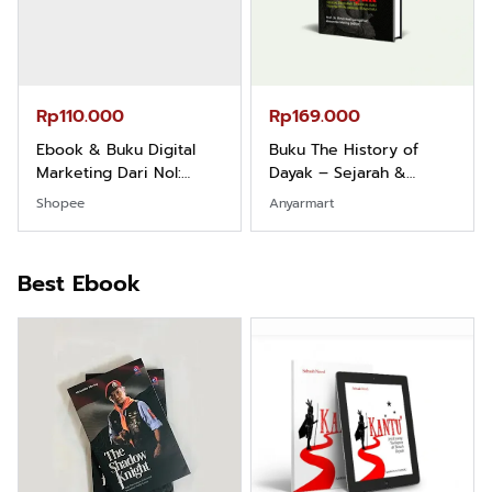
Rp110.000
Rp169.000
Ebook & Buku Digital
Buku The History of
Marketing Dari Nol:
Dayak – Sejarah &
Fondasi & Mindset untuk
Identitas Borneo Asli
Shopee
Anyarmart
Pemula
Best Ebook