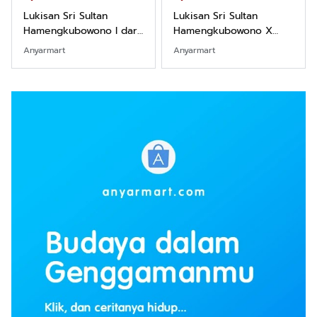
Lukisan Sri Sultan
Lukisan Sri Sultan
Hamengkubowono I dari
Hamengkubowono X
Kopi Karya Rudi Winarso
dari Kopi Karya Rudi
Anyarmart
Anyarmart
Winarso