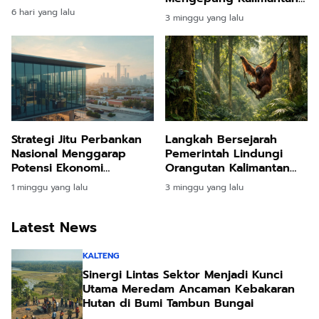
Kalimantan Timur
Timur Warga Diminta
6 hari yang lalu
3 minggu yang lalu
Meningkat Pesat
Waspada Krisis Air
Strategi Jitu Perbankan
Langkah Bersejarah
Nasional Menggarap
Pemerintah Lindungi
Potensi Ekonomi
Orangutan Kalimantan
Penyangga Nusantara
Lewat Preservasi 87 Ribu
1 minggu yang lalu
3 minggu yang lalu
Melalui Inovasi Digital
Hektare
dan Ekosistem UMKM
Latest News
KALTENG
Sinergi Lintas Sektor Menjadi Kunci
Utama Meredam Ancaman Kebakaran
Hutan di Bumi Tambun Bungai