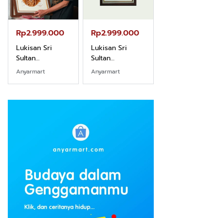
Rp2.999.000
Rp2.999.000
Rp2.989.000
Lukisan Sri
Lukisan Sri
Lukisan Sri
Sultan
Sultan
Sultan
Hamengkubowono
Hamengkubowono
Hamengkubow
Anyarmart
Anyarmart
Shopee
I dari Kopi Karya
X dari Kopi
II dari Kopi
Rudi Winarso
Karya Rudi
Karya Rudi
Winarso
Winarso