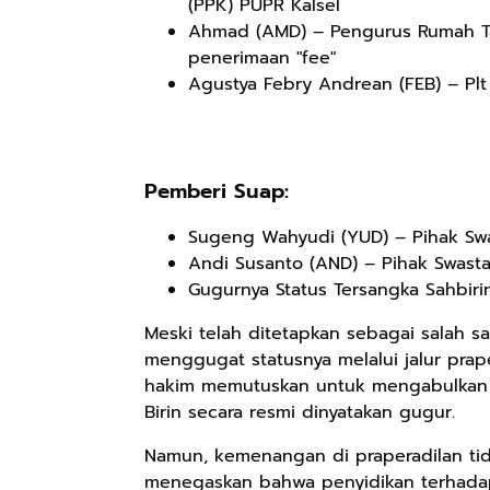
(PPK) PUPR Kalsel
Ahmad (AMD) – Pengurus Rumah Ta
penerimaan "fee"
Agustya Febry Andrean (FEB) – Pl
Rp98.049
Rp90.576
Rp74.092
Ebook The
Ebook Biografi
Eboo Novel
Forest Therapy
Teddy Kardin:
KANTU': Budaya
ala Dayak:
The Shadow
Suku Dayak
Google Book
Google Book
Google Book
Healing Wisdom
Pemberi Suap:
Khight |
Borneo
from the Heart
of Borneor
Sugeng Wahyudi (YUD) – Pihak Swa
Andi Susanto (AND) – Pihak Swasta
Gugurnya Status Tersangka Sahbiri
Meski telah ditetapkan sebagai salah sa
menggugat statusnya melalui jalur prap
hakim memutuskan untuk mengabulkan g
Birin secara resmi dinyatakan gugur.
Namun, kemenangan di praperadilan ti
menegaskan bahwa penyidikan terhadap 