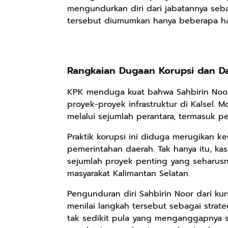
mengundurkan diri dari jabatannya seba
tersebut diumumkan hanya beberapa har
Rp158.000
Rp2.999.000
Rp2.999.000
Kaos Sastra
Lukisan Sri
Lukisan Sri
Dayak West
Sultan
Sultan
Rangkaian Dugaan Korupsi dan 
Borneo All Size
Hamengkubowono
Hamengkubowono
Anyarmart
Anyarmart
Anyarmart
Tema
I dari Kopi Karya
X dari Kopi
KPK menduga kuat bahwa Sahbirin Noor
Tembawang
Rudi Winarso
Karya Rudi
proyek-proyek infrastruktur di Kalsel. 
Winarso
melalui sejumlah perantara, termasuk pe
Praktik korupsi ini diduga merugikan 
pemerintahan daerah. Tak hanya itu, kas
sejumlah proyek penting yang seharus
masyarakat Kalimantan Selatan.
Pengunduran diri Sahbirin Noor dari ku
menilai langkah tersebut sebagai stra
tak sedikit pula yang menganggapnya s