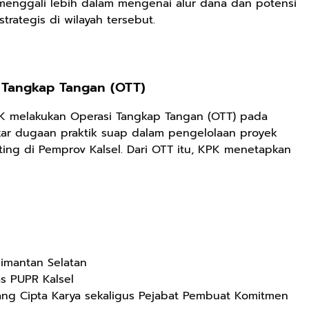
menggali lebih dalam mengenai alur dana dan potensi
rategis di wilayah tersebut.
i Tangkap Tangan (OTT)
PK melakukan Operasi Tangkap Tangan (OTT) pada
r dugaan praktik suap dalam pengelolaan proyek
ing di Pemprov Kalsel. Dari OTT itu, KPK menetapkan
Rp125.000
Rp128.900
Rp119.999
Buku Seringai
Republik
Durian Cinta |
Kunang-kunang
Kelamin | Hybrid
Kumpulan
Kumpulan Puisi
Poetry Book
Cerpen – Wisnu
Anyarmart
Anyarmart
Anyarmart
limantan Selatan
Wisnu
Pamungkas
s PUPR Kalsel
Pamungkas
dang Cipta Karya sekaligus Pejabat Pembuat Komitmen