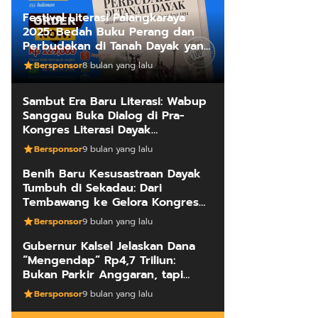
Festival Literasi Palangkaraya
2025: Bedah Buku Perang dan
Perbudakan di Tanah Dayak yang
Mengungkap Kebenaran Fakta
Bersponsor
8 bulan yang lalu
Sejarah
Sambut Era Baru Literasi: Wabup
Sanggau Buka Dialog di Pra-
Kongres Literasi Dayak
Internasional
Bersponsor
9 bulan yang lalu
Benih Baru Kesusastraan Dayak
Tumbuh di Sekadau: Dari
Tembawang ke Gelora Kongres
Penulis
Bersponsor
9 bulan yang lalu
Gubernur Kalsel Jelaskan Dana
“Mengendap” Rp4,7 Triliun:
Bukan Parkir Anggaran, tapi
Manajemen Kas Daerah
Bersponsor
9 bulan yang lalu