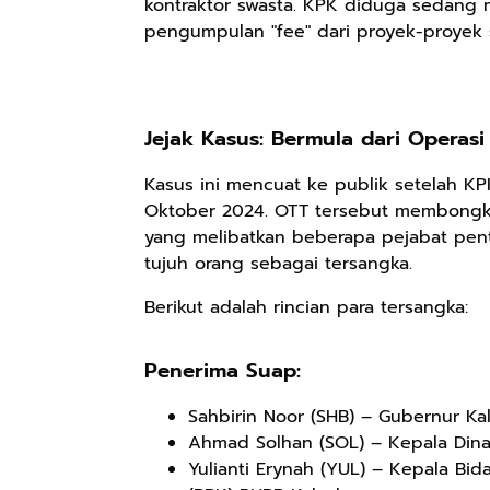
kontraktor swasta. KPK diduga sedang 
pengumpulan "fee" dari proyek-proyek st
Jejak Kasus: Bermula dari Operas
Kasus ini mencuat ke publik setelah K
Oktober 2024. OTT tersebut membongka
yang melibatkan beberapa pejabat pent
tujuh orang sebagai tersangka.
Berikut adalah rincian para tersangka:
Rp110.000
Rp169.000
Rp165.000
Ebook & Buku
Buku The
Buku Filsafat
Penerima Suap:
Digital
History of
Dayak Kajian
Marketing Dari
Dayak – Sejarah
Komprehensif
Shopee
Anyarmart
Shopee
Sahbirin Noor (SHB) – Gubernur Ka
Nol: Fondasi &
& Identitas
Atas Manusia
Ahmad Solhan (SOL) – Kepala Dina
Mindset untuk
Borneo Asli
Dayak
Yulianti Erynah (YUL) – Kepala Bi
Pemula