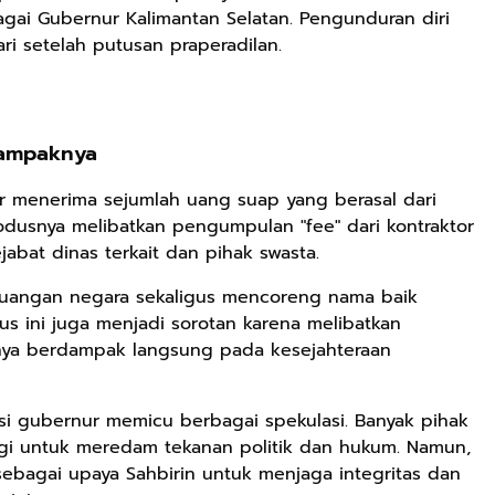
gai Gubernur Kalimantan Selatan. Pengunduran diri
i setelah putusan praperadilan.
Rp2.989.000
Rp158.000
Rp158.000
Lukisan Sri
Kaos Dayak Unik
Kaos Sastra
Sultan
Bisa Bernyanyi
Dayak West
Dampaknya
Hamengkubowono
Motif Gigi
Borneo All Size
Shopee
Shopee
Anyarmart
II dari Kopi
Taring Ukuran M
Tema
 menerima sejumlah uang suap yang berasal dari
Karya Rudi
Tembawang
Modusnya melibatkan pengumpulan "fee" dari kontraktor
Winarso
jabat dinas terkait dan pihak swasta.
keuangan negara sekaligus mencoreng nama baik
us ini juga menjadi sorotan karena melibatkan
nya berdampak langsung pada kesejahteraan
rsi gubernur memicu berbagai spekulasi. Banyak pihak
tegi untuk meredam tekanan politik dan hukum. Namun,
ebagai upaya Sahbirin untuk menjaga integritas dan