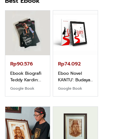
Best Ebook
Rp71.706
Ebook Vescovo
Motociclista –
Kisah Nyata
Google Book
Uskup Giulio
Mencuccini, C.P
Rp90.576
Rp74.092
di Kalimantan
Barat
Ebook Biografi
Eboo Novel
Teddy Kardin:
KANTU': Budaya
The Shadow
Suku Dayak
Google Book
Google Book
Khight |
Borneo