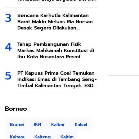
Ekonomi SDA Melimpah
Bencana Karhutla Kalimantan
Barat Makin Meluas Ria Norsan
Desak Segera Dilakukan
Modifikasi Cuaca
Tahap Pembangunan Fisik
Markas Mahkamah Konstitusi di
Ibu Kota Nusantara Resmi
Dimulai
PT Kapuas Prima Coal Temukan
Indikasi Emas di Tambang Seng-
Timbal Kalimantan Tengah: ESDM
Respons dengan Penjelasan
Teknis
Borneo
Brunei
IKN
Kalbar
Kalsel
Kaltara
Kalteng
Kaltim