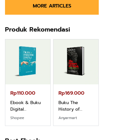
MORE ARTICLES
Produk Rekomendasi
Rp110.000
Rp169.000
Rp165.000
Ebook & Buku
Buku The
Buku Filsafat
Digital
History of
Dayak Kajian
Marketing Dari
Dayak – Sejarah
Komprehensif
Shopee
Anyarmart
Shopee
Nol: Fondasi &
& Identitas
Atas Manusia
Mindset untuk
Borneo Asli
Dayak
Pemula