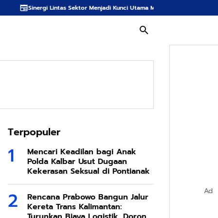
Lintas Sektor Menjadi Kunci Utama Meredam Ancaman Kebakaran Hutan di B
Terpopuler
Mencari Keadilan bagi Anak
Polda Kalbar Usut Dugaan
Kekerasan Seksual di Pontianak
Ad
Rencana Prabowo Bangun Jalur
Kereta Trans Kalimantan:
Turunkan Biaya Logistik, Dorong