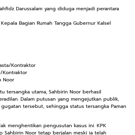
hfidz Darussalam yang diduga menjadi perantara
t Kepala Bagian Rumah Tangga Gubernur Kalsel
Rp71.706
Ebook Vescovo
Motociclista –
Kisah Nyata
Google Book
Uskup Giulio
Mencuccini, C.P
Rp149.450
Rp98.049
di Kalimantan
sta/Kontraktor
Barat
Ebook 100 Anak
Ebook The
/Kontraktor
Tambang
Forest Therapy
n Noor
Indonesia box
ala Dayak:
Google Book
Google Book
cover
Healing Wisdom
tu tersangka utama, Sahbirin Noor berhasil
from the Heart
eradilan. Dalam putusan yang mengejutkan publik,
of Borneor
ugatan tersebut, sehingga status tersangka Paman
dak menghentikan pengusutan kasus ini. KPK
Sahbirin Noor tetap berjalan meski ia telah