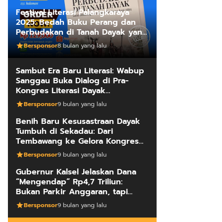
Festival Literasi Palangkaraya
2025: Bedah Buku Perang dan
Perbudakan di Tanah Dayak yang
Mengungkap Kebenaran Fakta
Bersponsor
8 bulan yang lalu
Sejarah
Sambut Era Baru Literasi: Wabup
Sanggau Buka Dialog di Pra-
Kongres Literasi Dayak
Internasional
Bersponsor
9 bulan yang lalu
Benih Baru Kesusastraan Dayak
Tumbuh di Sekadau: Dari
Tembawang ke Gelora Kongres
Penulis
Bersponsor
9 bulan yang lalu
Gubernur Kalsel Jelaskan Dana
“Mengendap” Rp4,7 Triliun:
Bukan Parkir Anggaran, tapi
Manajemen Kas Daerah
Bersponsor
9 bulan yang lalu