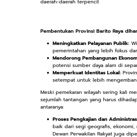
daerah-daerah terpencil.
Rp98.049
Rp90.576
Rp74.092
Pembentukan Provinsi Barito Raya diha
Ebook The
Ebook Biografi
Eboo Novel
Forest Therapy
Teddy Kardin:
KANTU': Budaya
Meningkatkan Pelayanan Publik:
Wi
ala Dayak:
The Shadow
Suku Dayak
Google Book
Google Book
Google Book
pemerintahan yang lebih fokus dan
Healing Wisdom
Khight |
Borneo
Mendorong Pembangunan Ekonom
from the Heart
potensi sumber daya alam di sepan
of Borneor
Memperkuat Identitas Lokal:
Provin
setempat untuk lebih mengembang
Meski pemekaran wilayah sering kali m
sejumlah tantangan yang harus dihadapi
antaranya:
Proses Pengkajian dan Administras
baik dari segi geografis, ekonomi,
Dewan Perwakilan Rakyat juga dipe