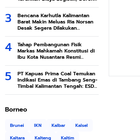
Ekonomi SDA Melimpah
Bencana Karhutla Kalimantan
Barat Makin Meluas Ria Norsan
Desak Segera Dilakukan
Modifikasi Cuaca
Tahap Pembangunan Fisik
Markas Mahkamah Konstitusi di
Ibu Kota Nusantara Resmi
Dimulai
PT Kapuas Prima Coal Temukan
Indikasi Emas di Tambang Seng-
Timbal Kalimantan Tengah: ESDM
Respons dengan Penjelasan
Teknis
Borneo
Brunei
IKN
Kalbar
Kalsel
Kaltara
Kalteng
Kaltim