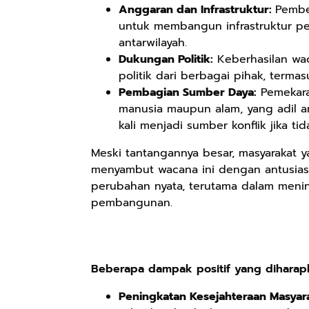
Anggaran dan Infrastruktur:
Pembe
untuk membangun infrastruktur pem
antarwilayah.
Rp158.000
Rp2.999.000
Rp2.999.000
Dukungan Politik:
Keberhasilan wa
Kaos Sastra
Lukisan Sri
Lukisan Sri
politik dari berbagai pihak, terma
Dayak West
Sultan
Sultan
Pembagian Sumber Daya:
Pemekara
Borneo All Size
Hamengkubowono
Hamengkubowono
Anyarmart
Anyarmart
Anyarmart
manusia maupun alam, yang adil ant
Tema
I dari Kopi Karya
X dari Kopi
kali menjadi sumber konflik jika ti
Tembawang
Rudi Winarso
Karya Rudi
Winarso
Meski tantangannya besar, masyarakat ya
menyambut wacana ini dengan antusias
perubahan nyata, terutama dalam meni
pembangunan.
Beberapa dampak positif yang diharapka
Peningkatan Kesejahteraan Masyara