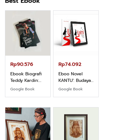
Best Ebook
Rp71.706
Ebook Vescovo
Motociclista –
Kisah Nyata
Google Book
Uskup Giulio
Mencuccini, C.P
Rp90.576
Rp74.092
di Kalimantan
Barat
Ebook Biografi
Eboo Novel
Teddy Kardin:
KANTU': Budaya
The Shadow
Suku Dayak
Google Book
Google Book
Khight |
Borneo