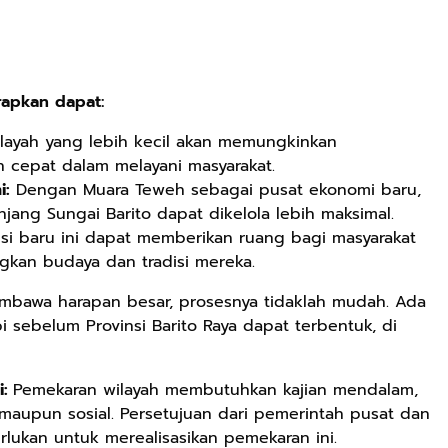
Rp71.706
rapkan dapat:
Ebook Vescovo
Motociclista –
layah yang lebih kecil akan memungkinkan
Kisah Nyata
Google Book
 cepat dalam melayani masyarakat.
Uskup Giulio
i:
Dengan Muara Teweh sebagai pusat ekonomi baru,
Mencuccini, C.P
Rp149.450
Rp98.049
jang Sungai Barito dapat dikelola lebih maksimal.
di Kalimantan
Barat
si baru ini dapat memberikan ruang bagi masyarakat
Ebook 100 Anak
Ebook The
Tambang
Forest Therapy
kan budaya dan tradisi mereka.
Indonesia box
ala Dayak:
Google Book
Google Book
cover
Healing Wisdom
embawa harapan besar, prosesnya tidaklah mudah. Ada
from the Heart
 sebelum Provinsi Barito Raya dapat terbentuk, di
of Borneor
i:
Pemekaran wilayah membutuhkan kajian mendalam,
 maupun sosial. Persetujuan dari pemerintah pusat dan
rlukan untuk merealisasikan pemekaran ini.