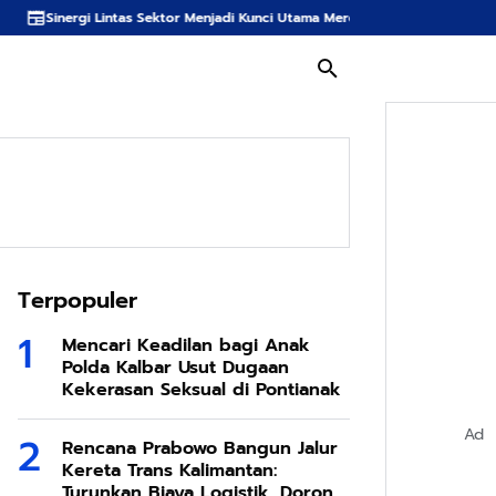
as Sektor Menjadi Kunci Utama Meredam Ancaman Kebakaran Hutan di Bumi 
Terpopuler
Mencari Keadilan bagi Anak
Polda Kalbar Usut Dugaan
Kekerasan Seksual di Pontianak
Ad
Rencana Prabowo Bangun Jalur
Kereta Trans Kalimantan:
Turunkan Biaya Logistik, Dorong