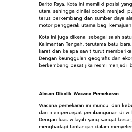
Barito Raya. Kota ini memiliki posisi ya
utara, sehingga dinilai cocok menjadi 
terus berkembang dan sumber daya al
motor penggerak utama bagi kemajuan Pr
Kota ini juga dikenal sebagai salah sa
Kalimantan Tengah, terutama batu bara. 
karet dan kelapa sawit turut memberika
Dengan keunggulan geografis dan ekon
berkembang pesat jika resmi menjadi ib
Rp110.000
Rp169.000
Rp165.000
Alasan Dibalik Wacana Pemekaran
Ebook & Buku
Buku The
Buku Filsafat
Digital
History of
Dayak Kajian
Wacana pemekaran ini muncul dari keb
Marketing Dari
Dayak – Sejarah
Komprehensif
Shopee
Anyarmart
Shopee
dan mempercepat pembangunan di wilay
Nol: Fondasi &
& Identitas
Atas Manusia
Dengan luas wilayah yang sangat besar,
Mindset untuk
Borneo Asli
Dayak
menghadapi tantangan dalam menyeleng
Pemula