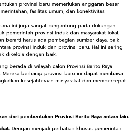
ntukan provinsi baru memerlukan anggaran besar
erintahan, fasilitas umum, dan konektivitas
Rp2.989.000
Rp158.000
Rp158.000
cana ini juga sangat bergantung pada dukungan
Lukisan Sri
Kaos Dayak Unik
Kaos Sastra
suk pemerintah provinsi induk dan masyarakat lokal.
Sultan
Bisa Bernyanyi
Dayak West
n berarti harus ada pembagian sumber daya, baik
Hamengkubowono
Motif Gigi
Borneo All Size
Shopee
Shopee
Anyarmart
ara provinsi induk dan provinsi baru. Hal ini sering
II dari Kopi
Taring Ukuran M
Tema
dak dikelola dengan baik.
Karya Rudi
Tembawang
Winarso
ng berada di wilayah calon Provinsi Barito Raya
. Mereka berharap provinsi baru ini dapat membawa
ngkatkan kesejahteraan masyarakat dan mempercepat
n dari pembentukan Provinsi Barito Raya antara lain:
kat:
Dengan menjadi perhatian khusus pemerintah,