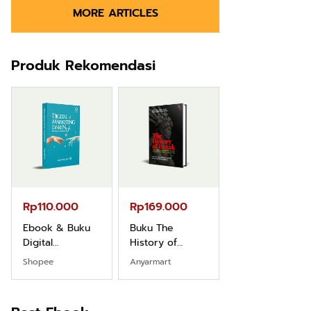
MORE ARTICLES
Produk Rekomendasi
Rp110.000
Rp169.000
Rp165.000
Ebook & Buku
Buku The
Buku Filsafat
Digital
History of
Dayak Kajian
Marketing Dari
Dayak – Sejarah
Komprehensif
Shopee
Anyarmart
Shopee
Nol: Fondasi &
& Identitas
Atas Manusia
Mindset untuk
Borneo Asli
Dayak
Pemula